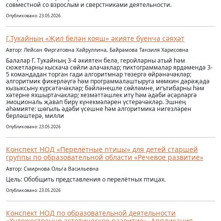
совместной со взрослым и сверстниками деятельности.
Опубликовано: 23.05.2026
Г.Тукайның «Җил белән кояш» әкияте буенча сәяхәт
Автор: Лейсан Фиргатовна Хайруллина, Байрамова Танзиля Харисовна
Балалар Г. Тукайның 3-4 әкиятен белә, геройларны атый һәм
сюжетларны кыскача сөйли алачаклар; пиктограммалар ярдәмендә 3-
5 командадан торган гади алгоритмнар төзергә өйрәнәчәкләр;
алгоритмик фикерләүгә һәм программалаштыруга мөмкин дәрәҗәдә
кызыксыну күрсәтәчәкләр; бәйләнешле сөйләмне, игътибарны һәм
хәтерне яхшыртачаклар; хезмәттәшлек итү һәм әдәби әсәрләргә
эмоциональ җавап бирү күнекмәләрен үстерәчәкләр. Эшнең
әһәмияте: шөгыль әдәби үсешне һәм алгоритмика нигезләрен
берләштерә, милли
Опубликовано: 23.05.2026
Конспект НОД «Перелётные птицы» для детей старшей
группы по образовательной области «Речевое развитие»
Автор: Смирнова Ольга Васильевна
Цель: Обобщить представления о перелётных птицах.
Опубликовано: 23.05.2026
Конспект НОД по образовательной деятельности
«Художественно-эстетическое развитие». Аппликация