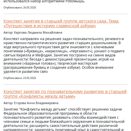
использовался набор алгоритмики Робомышь.
Опубликовано: 26.05.2026
Конспект занятия в старшей группе детского сада. Тема:
«Путешествие в историю славянской азбуки»
Автор: Карпова Людмила Михайловна
Конспект направлен на решение задач познавательного, речевого и
нравственно-патриотического развития старших дошкольников. В
ходе виртуального путешествия дети знакомятся с ключевыми
понятиями («буквица», «кириллица», «пергамент»), узнают о подвиге
святых Кирилла и Мефодия. Занятие построено на смене видов
деятельности: беседа с демонстрацией презентации, игрой на
внимание («Баранья голова»), творческая мастерская
(раскрашивание буквиц и создание азбуки). Особое внимание
уделяется развитию связ
Опубликовано: 23.05.2026
Конспект занятия по познавательному развитию в старшей
группе «Конфликты между детьми»
Автор: Егорова Анна Владимировна
Занятие "Конфликты между детьми" способствует решению задачи
Федеральное образовательной программы в области
познавательного развития: развивать способы взаимодействия с
членами семьи и людьми ближайшего окружения в познавательной
деятельности, расширять самостоятельные действия различной
направленности, закреплять позитивный опыт в самостоятельной и