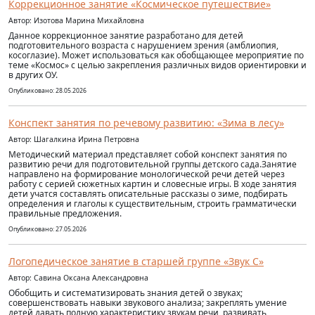
Коррекционное занятие «Космическое путешествие»
Автор: Изотова Марина Михайловна
Данное коррекционное занятие разработано для детей
подготовительного возраста с нарушением зрения (амблиопия,
косоглазие). Может использоваться как обобщающее мероприятие по
теме «Космос» с целью закрепления различных видов ориентировки и
в других ОУ.
Опубликовано: 28.05.2026
Конспект занятия по речевому развитию: «Зима в лесу»
Автор: Шагалкина Ирина Петровна
Методический материал представляет собой конспект занятия по
развитию речи для подготовительной группы детского сада.Занятие
направлено на формирование монологической речи детей через
работу с серией сюжетных картин и словесные игры. В ходе занятия
дети учатся составлять описательные рассказы о зиме, подбирать
определения и глаголы к существительным, строить грамматически
правильные предложения.
Опубликовано: 27.05.2026
Логопедическое занятие в старшей группе «Звук С»
Автор: Савина Оксана Александровна
Обобщить и систематизировать знания детей о звуках;
совершенствовать навыки звукового анализа; закреплять умение
детей давать полную характеристику звукам речи, развивать