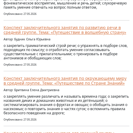
фонематическое восприятие, мышление и речь детей; слухоречевую
память умение отвечать на вопрос полным ответом,
Опубликовано: 27.05.2026
Конспект заключительного занятия по развитию речи в
средней группе. Тема: «Путешествие в волшебную страну»
Автор: Будник Ольга Юрьевна
o закрепить грамматический строй речи; o упражнять в подборе слов,
подходящих по смыслу; o отработать умение согласовывать
существительные с прилагательными; o тренировать в подборе
антонимов и обобщающих слов;
Опубликовано: 27.05.2026
Конспект заключительного занятия по окружающему миру
в средней группе. Тема: «Путешествие по Стране Знаний»
Автор: Бритвина Елена Дмитриевна
o закреплять умение различать и называть времена года; o закрепить
названия диких и домашних животных и их детёнышей; o
систематизировать знания о фруктах и овощах; o обобщить знания о
насекомых; o повторить знания о частях суток; o вспомнить правила
безопасного поведения на дороге;
Опубликовано: 27.05.2026