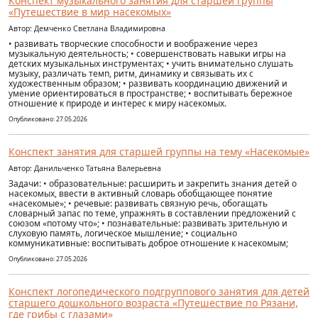
Конспект музыкального занятия для старшей группы
«Путешествие в мир насекомых»
Автор: Демченко Светлана Владимировна
• развивать творческие способности и воображение через
музыкальную деятельность; • совершенствовать навыки игры на
детских музыкальных инструментах; • учить внимательно слушать
музыку, различать темп, ритм, динамику и связывать их с
художественным образом; • развивать координацию движений и
умение ориентироваться в пространстве; • воспитывать бережное
отношение к природе и интерес к миру насекомых.
Опубликовано: 27.05.2026
Конспект занятия для старшей группы на тему «Насекомые»
Автор: Данильченко Татьяна Валерьевна
Задачи: • образовательные: расширить и закрепить знания детей о
насекомых, ввести в активный словарь обобщающее понятие
«насекомые»; • речевые: развивать связную речь, обогащать
словарный запас по теме, упражнять в составлении предложений с
союзом «потому что»; • познавательные: развивать зрительную и
слуховую память, логическое мышление; • социально
коммуникативные: воспитывать доброе отношение к насекомым;
Опубликовано: 27.05.2026
Конспект логопедического подгруппового занятия для детей
старшего дошкольного возраста «Путешествие по Рязани,
где грибы с глазами»