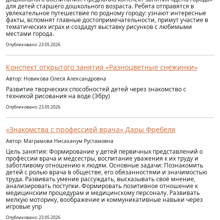
для детей старшего дошкольного возраста. Ребята отправятся в
увлекательное путешествие по родному городу: узнают интересные
факты, вспомнят главные достопримечательности, примут участие в
тематических играх и создадут выставку рисунков с любимыми
местами города.
Опубликовано: 23.05.2026
Конспект открытого занятия «Разноцветные снежинки»
Автор: Новикова Олеся Александровна
Развитие творческих способностей детей через знакомство с
техникой рисования на воде (Эбру)
Опубликовано: 23.05.2026
«Знакомства с профессией врача» Дары Фребеля
Автор: Маграмова Нисаханум Рустамовна
Цель занятия: Формирование у детей первичных представлений о
профессии врача и медсестры, воспитание уважения к их труду и
заботливому отношению к людям. Основные задачи: Познакомить
детей с ролью врача в обществе, его обязанностями и значимостью
труда. Развивать умение рассуждать, высказывать своё мнение,
анализировать поступки. Формировать позитивное отношение к
медицинским процедурам и медицинскому персоналу. Развивать
мелкую моторику, воображение и коммуникативные навыки через
игровые упр
Опубликовано: 23.05.2026