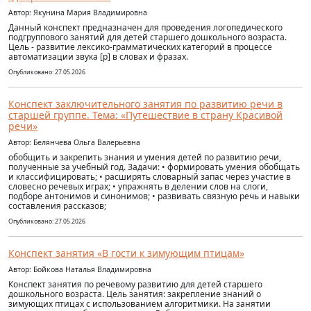
Автор: Якунина Мария Владимировна
Данный конспект предназначен для проведения логопедического
подгруппового занятий для детей старшего дошкольного возраста.
Цель - развитие лексико-грамматических категорий в процессе
автоматизации звука [р] в словах и фразах.
Опубликовано: 27.05.2026
Конспект заключительного занятия по развитию речи в
старшей группе. Тема: «Путешествие в страну Красивой
речи»
Автор: Белянчева Ольга Валерьевна
обобщить и закрепить знания и умения детей по развитию речи,
полученные за учебный год. Задачи: • формировать умения обобщать
и классифицировать; • расширять словарный запас через участие в
словесно речевых играх; • упражнять в делении слов на слоги,
подборе антонимов и синонимов; • развивать связную речь и навыки
составления рассказов;
Опубликовано: 27.05.2026
Конспект занятия «В гости к зимующим птицам»
Автор: Бойкова Наталья Владимировна
Конспект занятия по речевому развитию для детей старшего
дошкольного возраста. Цель занятия: закрепление знаний о
зимующих птицах с использованием алгоритмики. На занятии