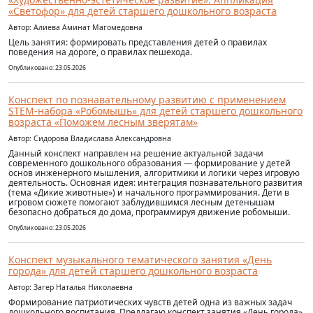
«Светофор» для детей старшего дошкольного возраста
Автор: Алиева Аминат Магомедовна
Цель занятия: формировать представления детей о правилах
поведения на дороге, о правилах пешехода.
Опубликовано: 23.05.2026
Конспект по познавательному развитию с применением
STEM-набора «Робомышь» для детей старшего дошкольного
возраста «Поможем лесным зверятам»
Автор: Сидорова Владислава Александровна
Данный конспект направлен на решение актуальной задачи
современного дошкольного образования — формирование у детей
основ инженерного мышления, алгоритмики и логики через игровую
деятельность. Основная идея: интеграция познавательного развития
(тема «Дикие животные») и начального программирования. Дети в
игровом сюжете помогают заблудившимся лесным детенышам
безопасно добраться до дома, программируя движение робомыши.
Опубликовано: 23.05.2026
Конспект музыкального тематического занятия «День
города» для детей старшего дошкольного возраста
Автор: Загер Наталья Николаевна
Формирование патриотических чувств детей одна из важных задач
дошкольного воспитания. Предлагаю конспект занятия «День города»