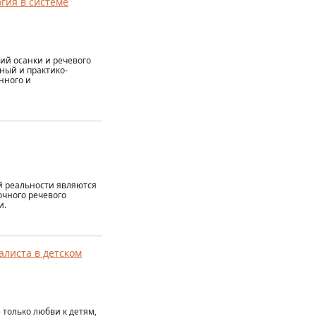
гия в системе
ий осанки и речевого
ный и практико-
нного и
 реальности являются
очного речевого
и.
листа в детском
только любви к детям,