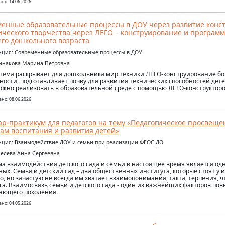
но: 14.06.2026
енные образовательные процессы в ДОУ через развитие конст
ического творчества через ЛЕГО – конструирование и програм
го дошкольного возраста
ция: Современные образовательные процессы в ДОУ
инакова Марина Петровна
тема раскрывает для дошкольника мир техники ЛЕГО-конструирование бо
ности, подготавливает почву для развития технических способностей дет
ожно реализовать в образовательной среде с помощью ЛЕГО-конструкторо
но: 08.06.2026
р-практикум для педагогов на тему «Педагогическое просвеще
ам воспитания и развития детей»
ция: Взаимодействие ДОУ и семьи при реализации ФГОС ДО
мелева Анна Сергеевна
а взаимодействия детского сада и семьи в настоящее время является од
ных. Семья и детский сад – два общественных института, которые стоят у 
о, но зачастую не всегда им хватает взаимопонимания, такта, терпения, 
уга. Взаимосвязь семьи и детского сада - один из важнейших факторов п
ающего поколения.
но: 04.05.2026