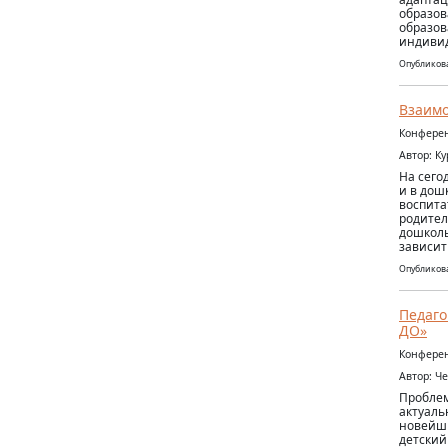
образов
образов
индивид
Опубликова
Взаимо
Конферен
Автор: К
На сего
и в дош
воспита
родител
дошколь
зависит
Опубликова
Педаго
ДО»
Конферен
Автор: Ч
Проблем
актуаль
новейши
детский