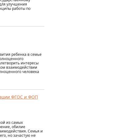
 для улучшения
нципы работы по
вития ребенка в семье
полноценного
овлетворить интересы
ском взаимодействии
олноценного человека
зации ФГОС и ФОП
ной из самых
оение, обилие
аимодействия. Семья и
его, но зачастую не