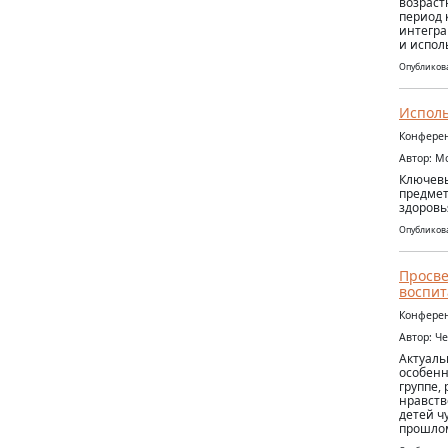
возраст
период 
интегра
и испол
Опубликова
Исполь
Конферен
Автор: М
Ключевы
предмет
здоровь
Опубликова
Просве
воспит
Конферен
Автор: Ч
Актуаль
особенн
группе,
нравств
детей ч
прошлом