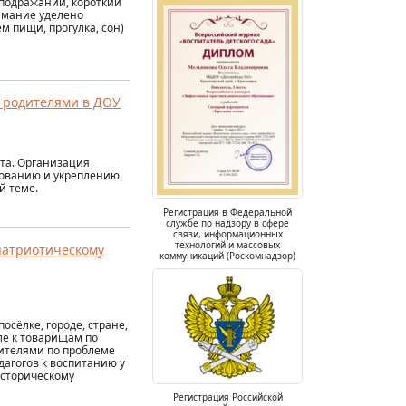
 подражании, короткий
имание уделено
 пищи, прогулка, сон)
и родителями в ДОУ
та. Организация
рованию и укреплению
й теме.
Регистрация в Федеральной
службе по надзору в сфере
связи, информационных
технологий и массовых
патриотическому
коммуникаций (Роскомнадзор)
осёлке, городе, стране,
ле к товарищам по
дителями по проблеме
дагогов к воспитанию у
историческому
Регистрация Российской