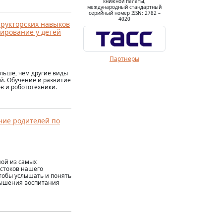
книжной палаты,
международный стандартный
серийный номер ISSN: 2782 –
4020
рукторских навыков
мирование у детей
Партнеры
льше, чем другие виды
ей. Обучение и развитие
в и робототехники.
ние родителей по
ной из самых
истоков нашего
чтобы услышать и понять
овышения воспитания