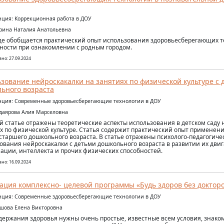
ция: Коррекционная работа в ДОУ
орина Наталия Анатольевна
де обобщается практический опыт использования здоровьесберегающих т
ности при ознакомлении с родным городом.
но: 27.09.2024
зование нейроскакалки на занятиях по физической культуре с 
ьного возраста
ция: Современные здоровьесберегающие технологии в ДОУ
удаярова Алия Марселовна
й статье отражены теоретические аспекты использования в детском саду 
х по физической культуре. Статья содержит практический опыт применени
старшего дошкольного возраста. В статье отражены психолого-педагогич
ования нейроскакалки с детьми дошкольного возраста в развитии их дви
ации, интеллекта и прочих физических способностей.
но: 16.09.2024
ация комплексно- целевой программы «Будь здоров без докторо
ция: Современные здоровьесберегающие технологии в ДОУ
ршова Елена Викторовна
держания здоровья нужны очень простые, известные всем условия, знаком