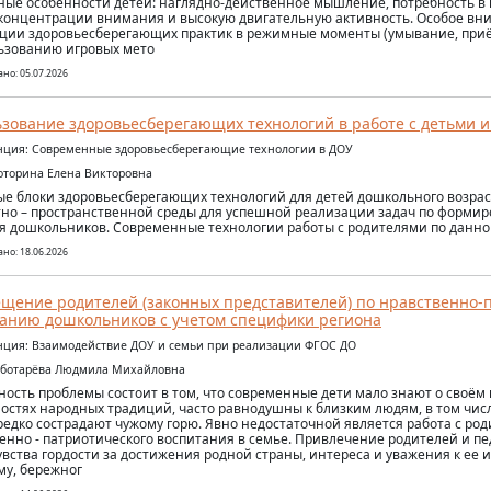
ные особенности детей: наглядно-действенное мышление, потребность в
концентрации внимания и высокую двигательную активность. Особое вн
ции здоровьесберегающих практик в режимные моменты (умывание, приём
ьзованию игровых мето
но: 05.07.2026
зование здоровьесберегающих технологий в работе с детьми 
ция: Современные здоровьесберегающие технологии в ДОУ
оторина Елена Викторовна
е блоки здоровьесберегающих технологий для детей дошкольного возрас
но – пространственной среды для успешной реализации задач по форми
я дошкольников. Современные технологии работы с родителями по данно
но: 18.06.2026
щение родителей (законных представителей) по нравственно-
анию дошкольников с учетом специфики региона
ция: Взаимодействие ДОУ и семьи при реализации ФГОС ДО
еботарёва Людмила Михайловна
ность проблемы состоит в том, что современные дети мало знают о своём п
остях народных традиций, часто равнодушны к близким людям, в том чис
 редко сострадают чужому горю. Явно недостаточной является работа с ро
енно - патриотического воспитания в семье. Привлечение родителей и пе
увства гордости за достижения родной страны, интереса и уважения к ее 
у, бережног