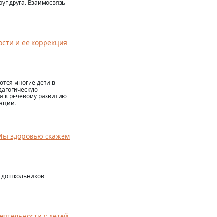
руг друга. Взаимосвязь
ости и ее коррекция
ются многие дети в
дагогическую
я к речевому развитию
зации.
«Мы здоровью скажем
у дошкольников
еятельности у детей