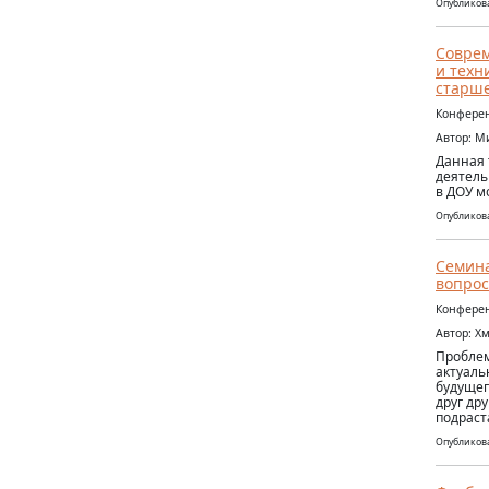
Опубликова
Соврем
и техн
старше
Конферен
Автор: М
Данная 
деятель
в ДОУ м
Опубликова
Семина
вопрос
Конферен
Автор: Х
Проблем
актуаль
будущег
друг др
подраст
Опубликова