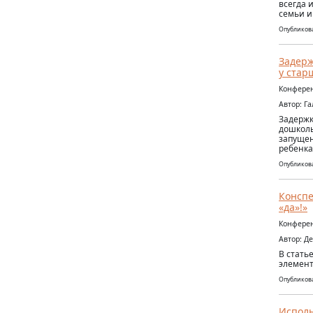
всегда 
семьи и 
Опубликова
Задерж
у стар
Конферен
Автор: Г
Задержк
дошколь
запущен
ребенка
Опубликова
Конспе
«да»!»
Конферен
Автор: Д
В стать
элемент
Опубликова
Исполь