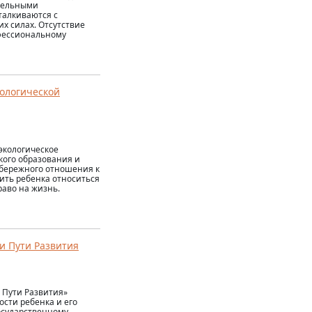
ательными
талкиваются с
х силах. Отсутствие
офессиональному
ологической
экологическое
кого образования и
с бережного отношения к
ить ребенка относиться
аво на жизнь.
и Пути Развития
 Пути Развития»
сти ребенка и его
осударственному