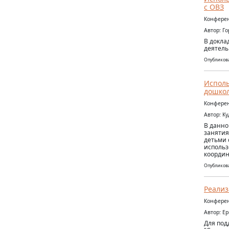
с ОВЗ
Конферен
Автор: Г
В докла
деятель
Опубликова
Исполь
дошкол
Конферен
Автор: К
В данно
занятия
детьми 
использ
координ
Опубликова
Реализ
Конферен
Автор: Е
Для под