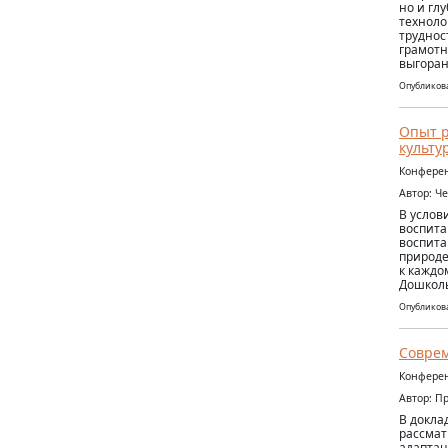
но и гл
техноло
труднос
грамотн
выгоран
Опубликова
Опыт р
культу
Конферен
Автор: Ч
В услов
воспита
воспита
природе
к каждо
Дошколь
Опубликова
Соврем
Конферен
Автор: П
В докла
рассмат
адаптац