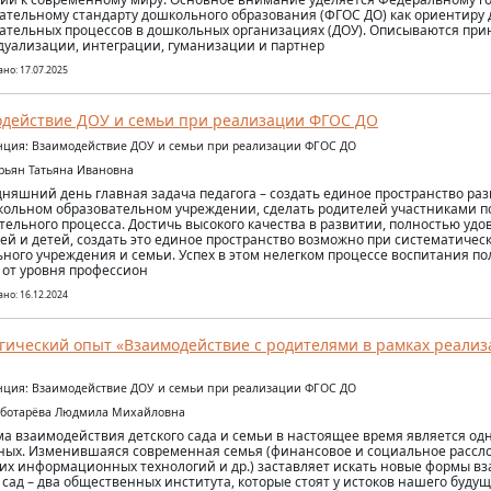
ательному стандарту дошкольного образования (ФГОС ДО) как ориентиру
ательных процессов в дошкольных организациях (ДОУ). Описываются при
уализации, интеграции, гуманизации и партнер
но: 17.07.2025
действие ДОУ и семьи при реализации ФГОС ДО
ция: Взаимодействие ДОУ и семьи при реализации ФГОС ДО
урьян Татьяна Ивановна
дняшний день главная задача педагога – создать единое пространство раз
кольном образовательном учреждении, сделать родителей участниками 
тельного процесса. Достичь высокого качества в развитии, полностью уд
ей и детей, создать это единое пространство возможно при систематиче
ного учреждения и семьи. Успех в этом нелегком процессе воспитания п
 от уровня профессион
но: 16.12.2024
гический опыт «Взаимодействие с родителями в рамках реали
ция: Взаимодействие ДОУ и семьи при реализации ФГОС ДО
еботарёва Людмила Михайловна
а взаимодействия детского сада и семьи в настоящее время является од
ных. Изменившаяся современная семья (финансовое и социальное рассл
х информационных технологий и др.) заставляет искать новые формы вз
 сад – два общественных института, которые стоят у истоков нашего будущ