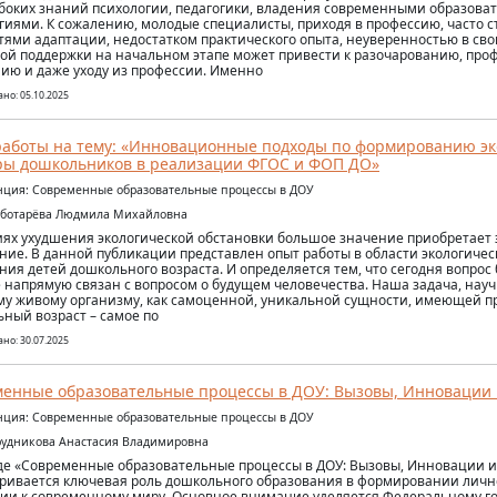
убоких знаний психологии, педагогики, владения современными образов
гиями. К сожалению, молодые специалисты, приходя в профессию, часто с
тями адаптации, недостатком практического опыта, неуверенностью в свои
ой поддержки на начальном этапе может привести к разочарованию, пр
ию и даже уходу из профессии. Именно
но: 05.10.2025
аботы на тему: «Инновационные подходы по формированию эк
ры дошкольников в реализации ФГОС и ФОП ДО»
ция: Современные образовательные процессы в ДОУ
еботарёва Людмила Михайловна
иях ухудшения экологической обстановки большое значение приобретает 
ние. В данной публикации представлен опыт работы в области экологичес
ния детей дошкольного возраста. И определяется тем, что сегодня вопро
 напрямую связан с вопросом о будущем человечества. Наша задача, науч
му живому организму, как самоценной, уникальной сущности, имеющей пр
ный возраст – самое по
но: 30.07.2025
енные образовательные процессы в ДОУ: Вызовы, Инновации 
ция: Современные образовательные процессы в ДОУ
рудникова Анастасия Владимировна
де «Современные образовательные процессы в ДОУ: Вызовы, Инновации и
ривается ключевая роль дошкольного образования в формировании лично
ии к современному миру. Основное внимание уделяется Федеральному г