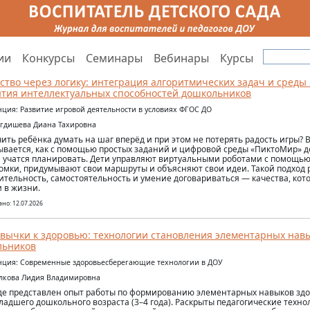
ии
Конкурсы
Семинары
Вебинары
Курсы
ство через логику: интеграция алгоритмических задач и среды
тия интеллектуальных способностей дошкольников
ция: Развитие игровой деятельности в условиях ФГОС ДО
огдишева Диана Тахировна
чить ребёнка думать на шаг вперёд и при этом не потерять радость игры? 
ывается, как с помощью простых заданий и цифровой среды «ПиктоМир» 
и учатся планировать. Дети управляют виртуальными роботами с помощь
омки, придумывают свои маршруты и объясняют свои идеи. Такой подход 
ительность, самостоятельность и умение договариваться — качества, кото
и в жизни.
но: 12.07.2026
вычки к здоровью: технологии становления элементарных нав
льников
ция: Современные здоровьесберегающие технологии в ДОУ
алкова Лидия Владимировна
де представлен опыт работы по формированию элементарных навыков здо
ладшего дошкольного возраста (3–4 года). Раскрыты педагогические техн