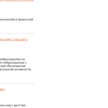
ехнологий в проектной
детьми старшего
нейроскакалки на
я нейроскакалки с
еские обоснования
гательной активности,
в!»
ые нам с детства: