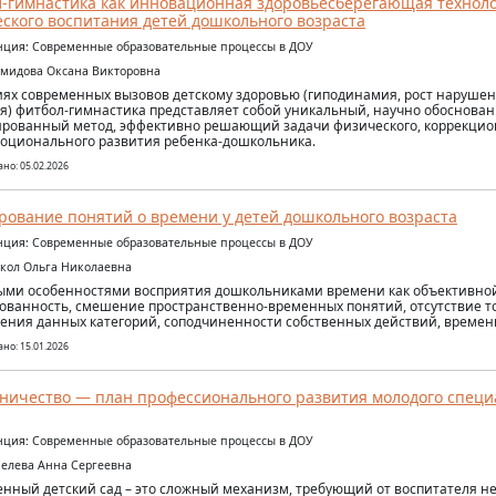
-гимнастика как инновационная здоровьесберегающая техноло
ского воспитания детей дошкольного возраста
ция: Современные образовательные процессы в ДОУ
емидова Оксана Викторовна
иях современных вызовов детскому здоровью (гиподинамия, рост нарушен
я) фитбол-гимнастика представляет собой уникальный, научно обоснован
рованный метод, эффективно решающий задачи физического, коррекцио
оционального развития ребенка-дошкольника.
но: 05.02.2026
ование понятий о времени у детей дошкольного возраста
ция: Современные образовательные процессы в ДОУ
окол Ольга Николаевна
ми особенностями восприятия дошкольниками времени как объективной
ованность, смешение пространственно-временных понятий, отсутствие т
ения данных категорий, соподчиненности собственных действий, времен
но: 15.01.2026
ничество — план профессионального развития молодого специа
ция: Современные образовательные процессы в ДОУ
мелева Анна Сергеевна
нный детский сад – это сложный механизм, требующий от воспитателя не 