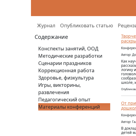
Журнал
Опубликовать статью
Реценз
Содержание
Творче
раскры
Конспекты занятий, ООД
Конферен
Методические разработки
Автор: Д
Как нау
Сценарии праздников
рассказ
Коррекционная работа
логику 
головол
Здоровье, физкультура
сообраз
школе, 
Игры, викторины,
Опубликова
развлечения
Педагогический опыт
От при
Материалы конференций
дошко
Конферен
Автор: Г
В докла
детей м