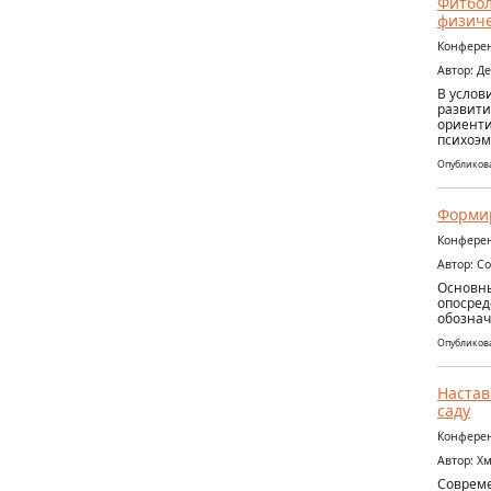
Фитбол
физиче
Конферен
Автор: Д
В услов
развити
ориенти
психоэм
Опубликова
Формир
Конферен
Автор: С
Основны
опосред
обознач
Опубликова
Настав
саду
Конферен
Автор: Х
Совреме