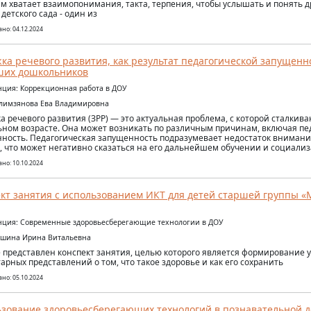
им хватает взаимопонимания, такта, терпения, чтобы услышать и понять д
детского сада - один из
но: 04.12.2024
ка речевого развития, как результат педагогической запущенн
ших дошкольников
ция: Коррекционная работа в ДОУ
алимзянова Ева Владимировна
а речевого развития (ЗРР) — это актуальная проблема, с которой сталкива
ном возрасте. Она может возникать по различным причинам, включая пе
ность. Педагогическая запущенность подразумевает недостаток внимани
, что может негативно сказаться на его дальнейшем обучении и социали
но: 10.10.2024
кт занятия с использованием ИКТ для детей старшей группы 
ция: Современные здоровьесберегающие технологии в ДОУ
ешина Ирина Витальевна
е представлен конспект занятия, целью которого является формирование 
арных представлений о том, что такое здоровье и как его сохранить
но: 05.10.2024
зование здоровьесберегающих технологий в познавательной д