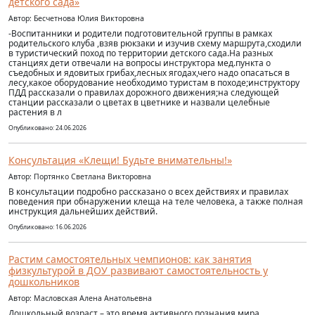
детского сада»
Автор: Бесчетнова Юлия Викторовна
-Воспитанники и родители подготовительной группы в рамках
родительского клуба ,взяв рюкзаки и изучив схему маршрута,сходили
в туристический поход по территории детского сада.На разных
станциях дети отвечали на вопросы инструктора мед.пункта о
съедобных и ядовитых грибах,лесных ягодах,чего надо опасаться в
лесу,какое оборудование необходимо туристам в походе;инструктору
ПДД рассказали о правилах дорожного движения;на следующей
станции рассказали о цветах в цветнике и назвали целебные
растения в л
Опубликовано: 24.06.2026
Консультация «Клещи! Будьте внимательны!»
Автор: Портянко Светлана Викторовна
В консультации подробно рассказано о всех действиях и правилах
поведения при обнаружении клеща на теле человека, а также полная
инструкция дальнейших действий.
Опубликовано: 16.06.2026
Растим самостоятельных чемпионов: как занятия
физкультурой в ДОУ развивают самостоятельность у
дошкольников
Автор: Масловская Алена Анатольевна
Дошкольный возраст – это время активного познания мира,