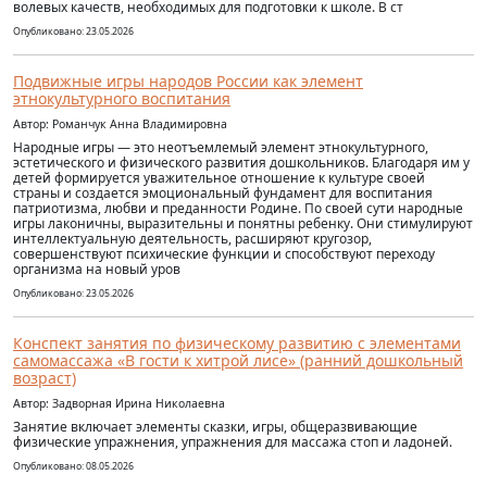
волевых качеств, необходимых для подготовки к школе. В ст
Опубликовано: 23.05.2026
Подвижные игры народов России как элемент
этнокультурного воспитания
Автор: Романчук Анна Владимировна
Народные игры — это неотъемлемый элемент этнокультурного,
эстетического и физического развития дошкольников. Благодаря им у
детей формируется уважительное отношение к культуре своей
страны и создается эмоциональный фундамент для воспитания
патриотизма, любви и преданности Родине. По своей сути народные
игры лаконичны, выразительны и понятны ребенку. Они стимулируют
интеллектуальную деятельность, расширяют кругозор,
совершенствуют психические функции и способствуют переходу
организма на новый уров
Опубликовано: 23.05.2026
Конспект занятия по физическому развитию с элементами
самомассажа «В гости к хитрой лисе» (ранний дошкольный
возраст)
Автор: Задворная Ирина Николаевна
Занятие включает элементы сказки, игры, общеразвивающие
физические упражнения, упражнения для массажа стоп и ладоней.
Опубликовано: 08.05.2026