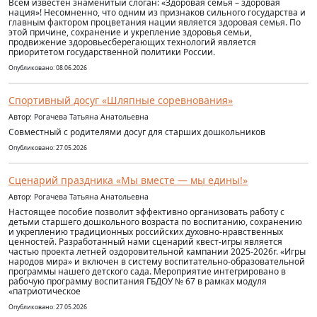
Всем известен знаменитый слоган: «Здоровая семья – здоровая
нация»! Несомненно, что одним из признаков сильного государства и
главным фактором процветания нации является здоровая семья. По
этой причине, сохранение и укрепление здоровья семьи,
продвижение здоровьесберегающих технологий является
приоритетом государственной политики России.
Опубликовано: 08.06.2026
Спортивный досуг «Шляпные соревнования»
Автор: Рогачева Татьяна Анатольевна
Совместный с родителями досуг для старших дошкольников
Опубликовано: 27.05.2026
Сценарий праздника «Мы вместе — мы едины!»
Автор: Рогачева Татьяна Анатольевна
Настоящее пособие позволит эффективно организовать работу с
детьми старшего дошкольного возраста по воспитанию, сохранению
и укреплению традиционных российских духовно-нравственных
ценностей. Разработанный нами сценарий квест-игры является
частью проекта летней оздоровительной кампании 2025-2026г. «Игры
народов мира» и включен в систему воспитательно-образовательной
программы нашего детского сада. Мероприятие интегрировано в
рабочую программу воспитания ГБДОУ № 67 в рамках модуля
«патриотическое
Опубликовано: 27.05.2026