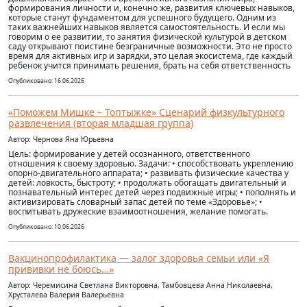
формирования личности и, конечно же, развития ключевых навыков,
которые станут фундаментом для успешного будущего. Одним из
таких важнейших навыков является самостоятельность. И если мы
говорим о ее развитии, то занятия физической культурой в детском
саду открывают поистине безграничные возможности. Это не просто
время для активных игр и зарядки, это целая экосистема, где каждый
ребенок учится принимать решения, брать на себя ответственность
Опубликовано: 16.06.2026
«Поможем Мишке – Топтыжке» Сценарий физкультурного
развлечения (вторая младшая группа)
Автор: Чернова Яна Юрьевна
Цель: формирование у детей осознанного, ответственного
отношения к своему здоровью. Задачи: • способствовать укреплению
опорно-двигательного аппарата; • развивать физические качества у
детей: ловкость, быстроту; • продолжать обогащать двигательный и
познавательный интерес детей через подвижные игры; • пополнять и
активизировать словарный запас детей по теме «Здоровье»; •
воспитывать дружеские взаимоотношения, желание помогать.
Опубликовано: 10.06.2026
Вакцинопрофилактика — залог здоровья семьи или «Я
прививки не боюсь…»
Автор: Черемисина Светлана Викторовна, Тамбовцева Анна Николаевна,
Хрусталева Валерия Валерьевна