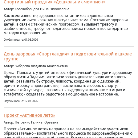
Спортивный праздник «Дошкольник-чемпион»
Автор: Красноборцева Нина Николаевна
Как всем известно, здоровье воспитанников в дошкольном
учреждении очень важная и актуальная тема. Состояние здоровья
детей, в связи с техническим прогрессом, вызывает тревогу и
озабоченность, требуя от педагогов поиска новых и нестандартных
методов оздоровления.
Опубликовано: 01.08.2026
День здоровья «Спортландия» в подготовительной к школе
группе
Автор: Зибарева Людмила Анатольевна
Цель: - Повысить у детей интерес к физической культуре и здоровому
образу жизни Задачи: - активизировать двигательную активность
детей, развивать быстрому, ловкость, координацию движений,
ориентировку в пространстве; - воспитывать любовь к спорту,
физической культуре; - развивать выдержку и внимание в играх и
эстафетах; - создавать радостное эмоциональное настроение.
Опубликовано: 17.07.2026
Проект «Активное лето»
Автор: Петренко Галина Юрьевна
Проект «Активное лето» направлен на взаимодействие участников
образовательно - воспитательного процесса по здоровьесбережению
в летний оздоровительный период. Все проектные мероприятия