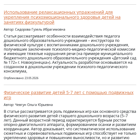
Использование релаксационных упражнений для
укрепления психоэмоционального здоровья детей на
занятиях физкультурой
Автор: Сидорова Гузель Ибрагимовна
Статья рассматривает особенности взаимодействия педагога
дошкольного образовательного учреждения – инструктора по
физической культуре с воспитанниками дошкольного учреждения,
получившие заключение психолого-медико-педагогической комиссии
и имеющие тяжелые нарушения речи (на примере муниципального
бюджетного дошкольного образовательного учреждения «Детский сад
№ 172» г. Новокузнецка»). Актуальность разработки основывается на
созданном в дошкольном учреждении психолого-педагогического
консилиума,
Опубликовано: 23.05.2026
Физическое развитие детей 5-7 лет с помощью подвижных
игр
Автор: Чевгун Ольга Юрьевна
В статье рассматривается роль подвижных игр как основного средства
физического развития детей старшего дошкольного возраста (5–7
лет). Данный возрастной период характеризуется бурным ростом
опорно-двигательного аппарата, формированием осанки и развитием
координации. Автор доказывает, что систематическое использование
сюжетных и соревновательных подвижных игр способствует не только
укреплению здоровья и повышению выносливости, но и развитию