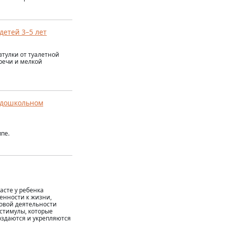
детей 3–5 лет
втулки от туалетной
речи и мелкой
 дошкольном
пе.
асте у ребенка
енности к жизни,
овой деятельности
 стимулы, которые
оздаются и укрепляются