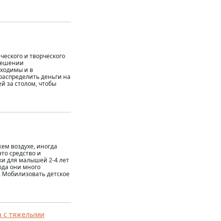
еского и творческого
 решении
бходимы и в
 распределить деньги на
й за столом, чтобы
жем воздухе, иногда
это средство и
ки для малышей 2-4 лет
года они много
. Мобилизовать детское
а с тяжелыми