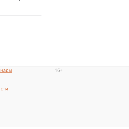
инары
16+
сти