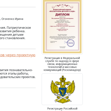
а, Огоненко Ирина
ания. Патриотическое
азвития ребенка.
осещения детьми
ого становления.
ков через проектную
Регистрация в Федеральной
службе по надзору в сфере
связи, информационных
технологий и массовых
звития познавательно-
коммуникаций (Роскомнадзор)
ются этапы работы,
довательских проектов.
Регистрация Российской