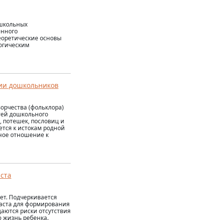
ошкольных
енного
еоретические основы
гогическим
нии дошкольников
орчества (фольклора)
тей дошкольного
, потешек, пословиц и
ется к истокам родной
ьное отношение к
аста
ет. Подчеркивается
раста для формирования
даются риски отсутствия
 жизнь ребенка.