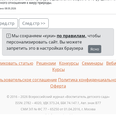
ного отношения к миру природы.
но: 08.05.2026
ред.стр
След.стр >>
Мы сохраняем «куки»
по правилам,
чтобы
персонализировать сайт. Вы можете
запретить это в настройках браузера
Ясно
иковать статью
Рецензии
Конкурсы
Семинары
Веб
Курсы
ьзовательское соглашение
Политика конфиденциально
Оферта
© 2016 – 2026 Всероссийский журнал «Воспитатель детского сада»
ISSN: 2782 – 4020, УДК 373.24, ББК 74.147.1, Авт. знак B77
СМИ ЭЛ № ФС 77 – 65250 от 01.04.2016, г. Москва
Email: info@vospitatelds.ru