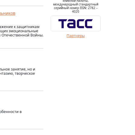
книжной палаты,
международный стандартный
серийный номер ISSN: 2782 –
4020
льников
важение к защитникам
ающих эмоциональные
й Отечественной Войны.
Партнеры
льное занятие, но и
нтазию, творческое
собенности в