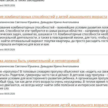
ые связи, а также закладываю
но: 08.05.2026
ие комбинаторных способностей у детей дошкольного возраста
аланенкова Светлана Юрьевна, Давыдова Ирина Анатольевна
вание комбинаторных способностей – важнейшее условие развития логич
я. Способности эти требуются в самых разных областях – например при
ических задач, шахматах, шашках и т.п. Комбинаторные способности нео
иональной деятельности, а также в повседневной жизни, для того, чтобы
, найти оптимальный вариант покупки квартиры, да просто рассадить госте
 прошла интересно для всех и каж
но: 08.05.2026
ка должна быть удивительной и неповторимой
аланенкова Светлана Юрьевна, Давыдова Ирина Анатольевна
ое «прогулка»? В толковых словарях прогулку объясняют как «ходить на све
ться». Родители, гувернеры часто так и делают. В детском саду прогулка – 
имое условие для всестороннего развития ребенка. А организация прогул
собый труд, так как дети этого возраста очень неусидчивы. В теплое время 
но двигаются, не всегда могут найти себе полезное и интересное занятие
ие сло
но: 08.05.2026
венно-патриотическое воспитание детей дошкольного возраст