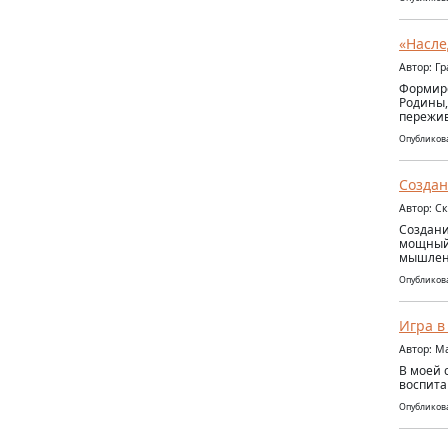
«Насле
Автор: Г
Формиро
Родины,
пережив
Опубликова
Создан
Автор: С
Создани
мощный 
мышлени
Опубликова
Игра в
Автор: М
В моей 
воспита
Опубликова