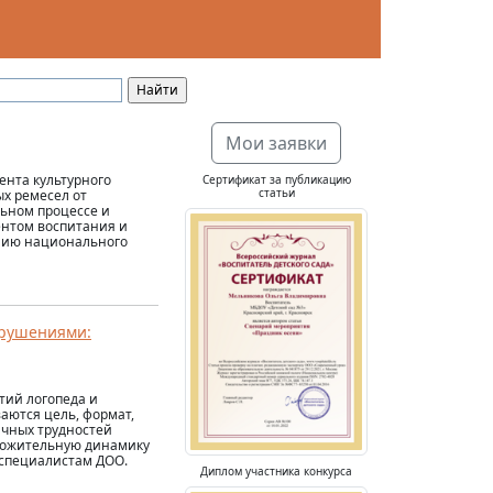
Мои заявки
ента культурного
Сертификат за публикацию
статьи
х ремесел от
льном процессе и
ентом воспитания и
ению национального
арушениями:
тий логопеда и
аются цель, формат,
ичных трудностей
оложительную динамику
 специалистам ДОО.
Диплом участника конкурса