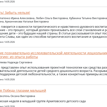
но: 14.05.2026
ь! Забыть нельзя!
упатенко Ирина Алексеевна, Любич Ольга Викторовна, Кубакина Татьяна Викторовн
на, Аржанникова Наталья Викторовна
е говорится о важности патриотического и нравственно-духовного воспит
ние – это процесс, который должен пронизывать все слои становления и р
шние дети – это будущее нашей страны. В статье рассказывается опыт п
та Славы, как один из способов патриотического воспитания и гражданск
но: 14.05.2026
ие познавательно-исследовательской деятельности дошкольни
огию: из опыта работы
уляева Надежда Сергеевна
е представлен опыт использования проектной технологии как средства ра
вательской деятельности детей среднего дошкольного возраста. Раскрыва
поддержки детской любознательности, а также конкретные примеры иссле
но: 14.05.2026
я Победа глазами малышей
рекотень Оксана Викторовна
еская неделя в младшей группе Архиповского детского сада
но: 14.05.2026