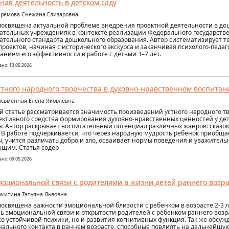
ная деятельность в детском саду
фремова Снежана Елизаровна
посвящена актуальной проблеме внедрения проектной деятельности в д
ательных учреждениях в контексте реализации Федерального государств
ательного стандарта дошкольного образования. Автор систематизирует т
проектов, начиная с исторического экскурса и заканчивая психолого-педа
анием его эффективности в работе с детьми 3–7 лет.
но: 13.05.2026
стного народного творчества в духовно-нравственном воспита
исьменная Елена Яковлевна
й статье рассматривается значимость произведений устного народного тв
ективного средства формирования духовно-нравственных ценностей у де
а. Автор раскрывает воспитательный потенциал различных жанров: сказок
. В работе подчеркивается, что через народную мудрость ребенок приобща
ы, учится различать добро и зло, осваивает нормы поведения и уважител
щим. Статья содер
но: 09.05.2026
моциональной связи с родителями в жизни детей раннего возр
икитина Татьяна Львовна
посвящена важности эмоциональной близости с ребенком в возрасте 2-3 л
ь эмоциональной связи и открытости родителей с ребенком раннего воз
ко устойчивой психики, но и развития когнитивных функция. Так же обсуж
ального контакта в раннем возрасте, способные повлиять на дальнейшую