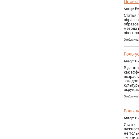
Проект
Автор: Е
Статья 
образов
образов
метода 
обоснов
Опубликова
Роль у
Автор: П
В данно
как эфф
возраст
загадок
культур
окружаю
Опубликова
Роль э
Автор: Н
Статья 
важност
не толь
эмоцион