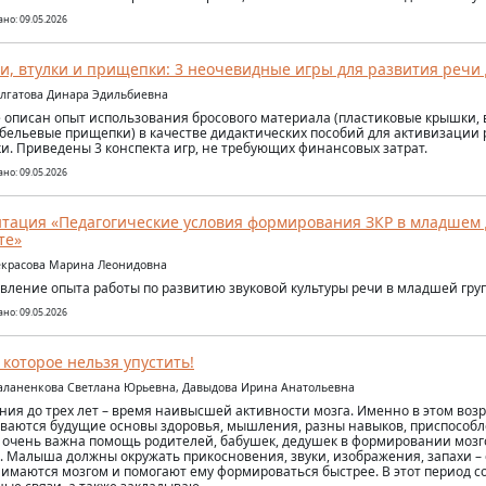
но: 09.05.2026
, втулки и прищепки: 3 неочевидные игры для развития речи 
алгатова Динара Эдильбиевна
е описан опыт использования бросового материала (пластиковые крышки, 
 бельевые прищепки) в качестве дидактических пособий для активизации 
и. Приведены 3 конспекта игр, не требующих финансовых затрат.
но: 09.05.2026
тация «Педагогические условия формирования ЗКР в младшем
те»
екрасова Марина Леонидовна
вление опыта работы по развитию звуковой культуры речи в младшей груп
но: 09.05.2026
 которое нельзя упустить!
аланенкова Светлана Юрьевна, Давыдова Ирина Анатольевна
ния до трех лет – время наивысшей активности мозга. Именно в этом возр
ваются будущие основы здоровья, мышления, разны навыков, приспособл
 очень важна помощь родителей, бабушек, дедушек в формировании мозг
. Малыша должны окружать прикосновения, звуки, изображения, запахи –
имаются мозгом и помогают ему формироваться быстрее. В этот период с