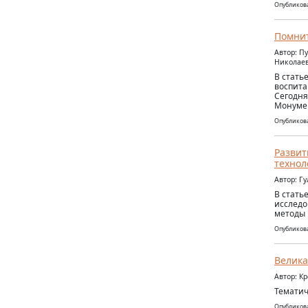
Опубликова
Помнит
Автор: П
Николаев
В стать
воспита
Сегодня
Монумен
Опубликова
Развит
технол
Автор: Г
В стать
исследо
методы 
Опубликова
Велика
Автор: К
Тематич
Опубликова