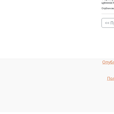
ценност
Опубликова
<< П
Опубл
Пол