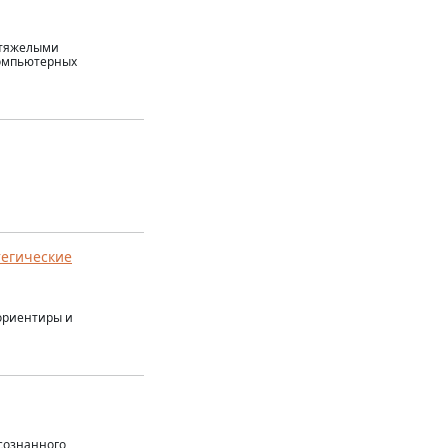
с тяжелыми
компьютерных
тегические
ориентиры и
сознанного,