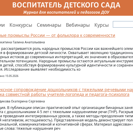
ии
Конкурсы
Семинары
Вебинары
Курсы
ые промыслы России — от фольклора к современности
икитина Галина Анатольевна
е рассматривается роль народных промыслов России как важнейшего элем
я в формировании детской личности. Охватывает эволюцию традиционны
рных истоков до современных интерпретаций, их значение в образовате
тельном потенциале. Народные промыслы остаются актуальным инструм
я детей, способствуя формированию культурной идентичности и сохран
я. Исследование выявляет необходимость ко
но: 15.05.2026
ексное сопровождение дошкольников с тяжелыми речевыми н
ка совместной работы учителя-логопеда и педагога-психолога
удикова Екатерина Сергеевна
ия. В публикации описан практический опыт организации бинарных заня
га с дошкольниками 4-5 лет с тяжелыми нарушениями речи (ТНР). Раскрыв
м проведения интегрированных уроков, а также методы преодоления тип
й негативизм, истощаемость). Представленная модель демонстрирует п
ональной, коммуникативной и когнитивной сферах. Материал адресован
е слова: тяжелые нарушения реч