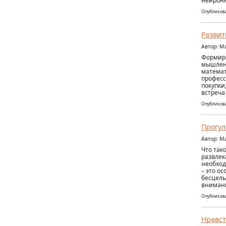
нейронн
Опубликова
Развит
Автор: М
Формиро
мышлени
математ
професс
покупки
встреча
Опубликова
Прогул
Автор: М
Что так
развлека
необход
– это о
бесцель
вниман
Опубликова
Нравст