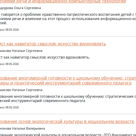
ениями речи и информационно-компьютерные технологии
ндоурова Ольга Сергеевна
е говорится о проблеме нравственно-патриотического воспитания детей 
иями речи и влиянии на этот процесс использования информационно-
гий.
но: 08.05.2026
ст как навигатор смыслов: искусство вдохновлять
макова Наталья Сергеевна
т как навигатор смыслов: искусство вдохновлять.
но: 08.05.2026
ование многомерной готовности к школьному обучению: стра
иры и практический инструментарий современного педагога
макова Наталья Сергеевна
вание многомерной готовности к школьному обучению: стратегические 
еский инструментарий современного педагога
но: 08.05.2026
ование основ экологической культуры в дошкольном возрасте
ононова Наталья Валерьевна
вание экологической культуры в дошкольном возрасте -ЭТО фундамент о