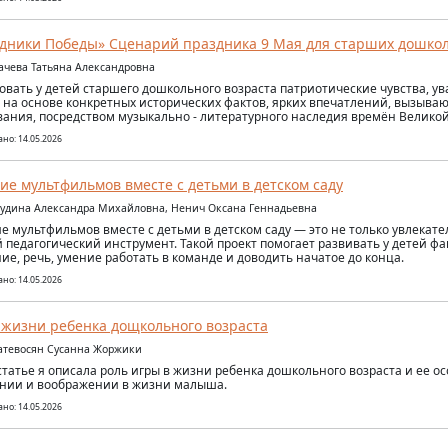
дники Победы» Сценарий праздника 9 Мая для старших дошко
рачева Татьяна Александровна
вать у детей старшего дошкольного возраста патриотические чувства, у
 на основе конкретных исторических фактов, ярких впечатлений, вызыв
ания, посредством музыкально - литературного наследия времён Велико
но: 14.05.2026
ие мультфильмов вместе с детьми в детском саду
кудина Александра Михайловна, Ненич Оксана Геннадьевна
е мультфильмов вместе с детьми в детском саду — это не только увлекате
педагогический инструмент. Такой проект помогает развивать у детей фа
е, речь, умение работать в команде и доводить начатое до конца.
но: 14.05.2026
 жизни ребенка дощкольного возраста
атевосян Сусанна Жоржики
статье я описала роль игры в жизни ребенка дошкольного возраста и ее о
нии и воображении в жизни малыша.
но: 14.05.2026