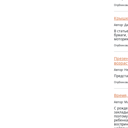
Опубликова
Крышки
Автор: Д
В стать
бумаги,
моторик
Опубликова
Презен
возрас
Автор: Н
Предста
Опубликова
Время,
Автор: М
С рожде
заклады
поэтому
ребенка
восприн