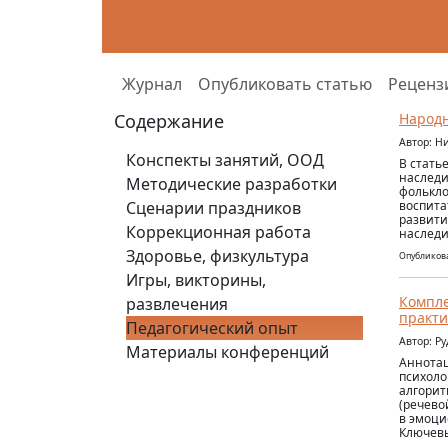
Журнал
Опубликовать статью
Реценз
Содержание
Народн
Автор: Н
Конспекты занятий, ООД
В стать
наследи
Методические разработки
фолькло
Сценарии праздников
воспита
развити
Коррекционная работа
наследи
Здоровье, физкультура
Опубликова
Игры, викторины,
Компл
развлечения
практи
Педагогический опыт
Автор: Р
Материалы конференций
Аннотац
психоло
алгорит
(речево
в эмоци
Ключевы