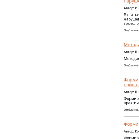
наруш
Автор: И
В стать
нарушен
техноло
Опубликова
Методи
Автор: Ш
Методис
Опубликова
Формир
ориент
Автор: Ш
Формиро
практич
Опубликова
Формир
Автор: К
Формиро