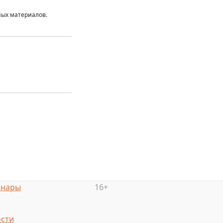
ных материалов.
инары
16+
сти