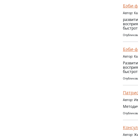
Бэби-ф
Автор: К
развити
восприя
быстрот
Опубликова
Бэби-ф
Автор: К
Развити
восприя
быстрот
Опубликова
Патрио
Автор: И
Методич
Опубликова
Консул
Автор: 