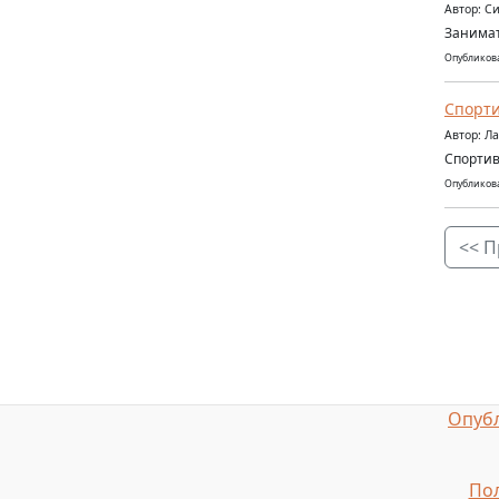
Автор: С
Занимат
Опубликова
Спорти
Автор: Л
Спортив
Опубликова
<< П
Опубл
Пол