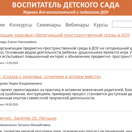
ии
Конкурсы
Семинары
Вебинары
Курсы
зация здоровье-сберегающей пространственной среды в ДОУ
азарь Елена Николаевна
организации предметно-пространственной среды в ДОУ на сегодняшний д
но. Основным видом деятельности ребёнка- дошкольника является игра. 
и испытывают повышенный интерес к обновлению предметно- пространст
но: 12.09.2025
: «Сказка о здоровье: сочиняем и играем вместе»
ырова Лидия Владимировна
проект ориентирован на практику и активное вовлечение родителей. Бла
лу (шаблонам, инструкциям, примерам) процесс становится доступным д
енным опытом совместной творческой деятельности.
но: 09.09.2025
итнес. Занятие 20. Лягушки
алиниченко Татьяна Михайловна
е, развитие мелкой моторики руки, психических процессов (внимания, м