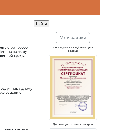
Мои заявки
ень стоит особо
Сертификат за публикацию
статьи
Именно поэтому
венной среды.
годаря наглядному
аже семьям с
Диплом участника конкурса
ышления, памяти,