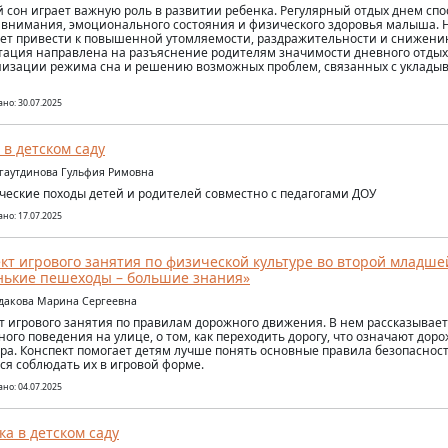
 сон играет важную роль в развитии ребенка. Регулярный отдых днем сп
 внимания, эмоционального состояния и физического здоровья малыша. 
ет привести к повышенной утомляемости, раздражительности и снижени
тация направлена на разъяснение родителям значимости дневного отдых
низации режима сна и решению возможных проблем, связанных с уклады
но: 30.07.2025
 в детском саду
агаутдинова Гульфия Римовна
ческие походы детей и родителей совместно с педагогами ДОУ
но: 17.07.2025
кт игрового занятия по физической культуре во второй младше
ькие пешеходы – большие знания»
удакова Марина Сергеевна
т игрового занятия по правилам дорожного движения. В нем рассказывает
ного поведения на улице, о том, как переходить дорогу, что означают дор
ра. Конспект помогает детям лучше понять основные правила безопасност
ся соблюдать их в игровой форме.
но: 04.07.2025
ка в детском саду