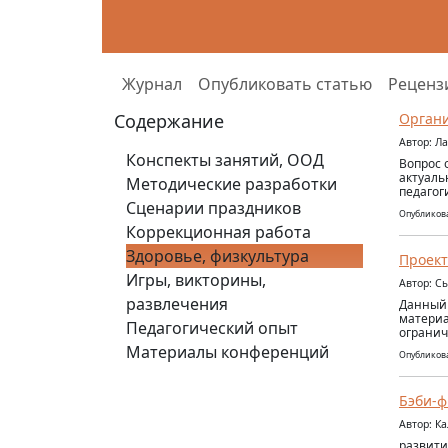
Журнал
Опубликовать статью
Реценз
Содержание
Органи
Автор: Л
Конспекты занятий, ООД
Вопрос 
актуаль
Методические разработки
педагог
Сценарии праздников
Опубликова
Коррекционная работа
Здоровье, физкультура
Проект
Игры, викторины,
Автор: С
развлечения
Данный 
материа
Педагогический опыт
огранич
Материалы конференций
Опубликова
Бэби-ф
Автор: К
развити