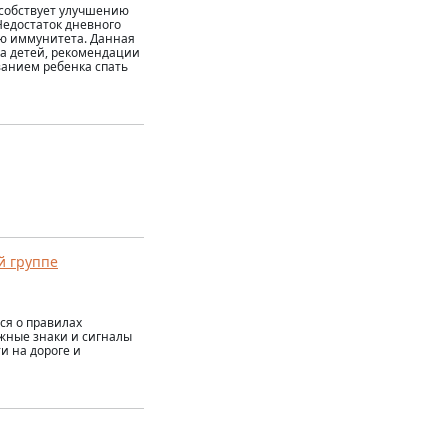
особствует улучшению
Недостаток дневного
ю иммунитета. Данная
а детей, рекомендации
ванием ребенка спать
й группе
ся о правилах
ожные знаки и сигналы
и на дороге и