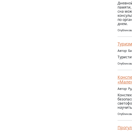
Дневной
памяти,
сна мож
консуль
по орга
днем.
Опубликова
Туризм
Автор: Б
Туристи
Опубликова
Конспе
«Мален
Автор: Р
Конспек
безопас
светофо
научить
Опубликова
Прогул