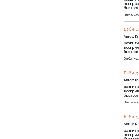
восприя
быстрот
Опубликова
Бэби-ф
Автор: К
развити
восприя
быстрот
Опубликова
Бэби-ф
Автор: К
развити
восприя
быстрот
Опубликова
Бэби-ф
Автор: К
развити
восприя