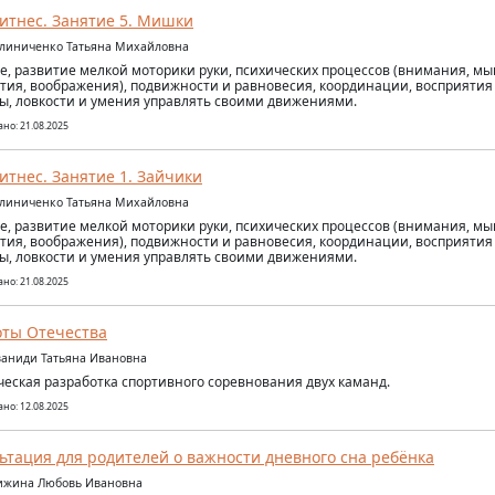
итнес. Занятие 5. Мишки
алиниченко Татьяна Михайловна
е, развитие мелкой моторики руки, психических процессов (внимания, м
тия, воображения), подвижности и равновесия, координации, восприятия
ы, ловкости и умения управлять своими движениями.
но: 21.08.2025
итнес. Занятие 1. Зайчики
алиниченко Татьяна Михайловна
е, развитие мелкой моторики руки, психических процессов (внимания, м
тия, воображения), подвижности и равновесия, координации, восприятия
ы, ловкости и умения управлять своими движениями.
но: 21.08.2025
ты Отечества
ваниди Татьяна Ивановна
еская разработка спортивного соревнования двух каманд.
но: 12.08.2025
ьтация для родителей о важности дневного сна ребёнка
Жижина Любовь Ивановна