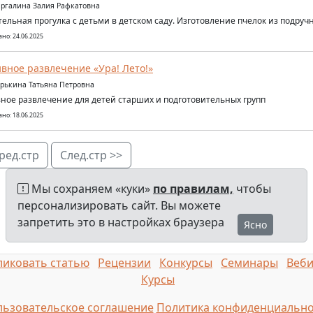
иргалина Залия Рафкатовна
ельная прогулка с детьми в детском саду. Изготовление пчелок из подруч
но: 24.06.2025
вное развлечение «Ура! Лето!»
арькина Татьяна Петровна
ное развлечение для детей старших и подготовительных групп
но: 18.06.2025
ред.стр
След.стр >>
Мы сохраняем «куки»
по правилам,
чтобы
персонализировать сайт. Вы можете
запретить это в настройках браузера
Ясно
иковать статью
Рецензии
Конкурсы
Семинары
Веб
Курсы
ьзовательское соглашение
Политика конфиденциально