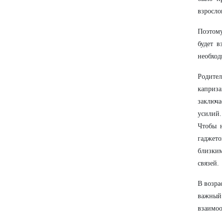
взросло
Поэтом
будет в
необход
Родите
каприз
заключа
усилий.
Чтобы н
гаджето
близки
связей.
В возра
важный
взаимоо