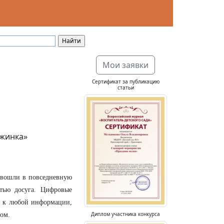
Мои заявки
Сертификат за публикацию
статьи
ужинка»
 вошли в повседневную
тью досуга. Цифровые
уп к любой информации,
Диплом участника конкурса
гом.