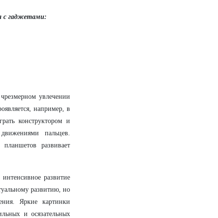
а с гаджетами:
 чрезмерном увлечении
оявляется, например, в
грать конструктором и
движениями пальцев.
 планшетов развивает
 интенсивное развитие
туальному развитию, но
ения. Яркие картинки
ильных и осязательных