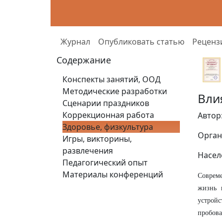
Журнал
Опубликовать статью
Реценз
Содержание
Конспекты занятий, ООД
Методические разработки
Вли
Сценарии праздников
Коррекционная работа
Автор
Здоровье, физкультура
Орган
Игры, викторины,
развлечения
Насел
Педагогический опыт
Материалы конференций
Совреме
жизнь 
устройс
пробова