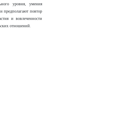
ьного уровня, умения
 и предполагают повтор
астия и вовлеченности
ьских отношений.