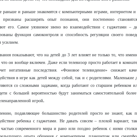
е раньше и раньше знакомятся с компьютерными играми, интернетом и 
е призваны расширять опыт познания, они постепенно становятся
яют его. Самое уязвимое звено во взаимодействии с гаджетами – д
рованы функция самоконтроля и способность регуляции своего пове
 усилием.
вания показывают, что на детей до 3 лет влияет не только то, что имен
, что он вообще включен. Даже если телевизор просто работает в комнате,
ечет негативные последствия. «Фоновое телевидение» снижает каче
ействия в игре как детей между собой, так и с родителями. Маленькие 
ляются со сложными задачами, когда работают со старшим ребенком и
дети с большей вероятностью будут заниматься самостоятельной боле
еленаправленной игрой
.
лению, подавляющее большинство родителей просто не знают, как п
ействие ребенка с гаджетами. Не давать совсем – плохой вариант, та
частью современного мира и рано или поздно ребенок с ними столкне
редыдущего опыта общения с компьютером, планшетом или смартфо