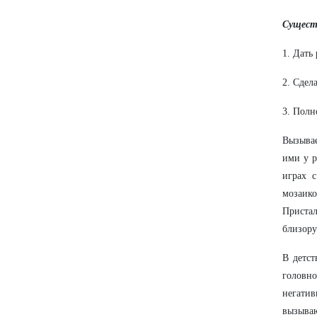
Сущест
1. Дать
2. Сдел
3. Полн
Вызывае
ими у р
играх 
мозаик
Приста
близору
В детс
головно
негати
вызыва