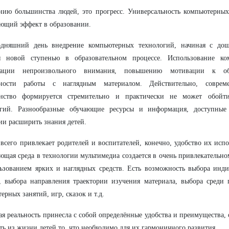
ию большинства людей, это прогресс. Универсальность компьютерных 
ющий эффект в образовании.
одняшний день внедрение компьютерных технологий, начиная с дошк
ся новой ступенью в образовательном процессе. Использование ком
зации непроизвольного внимания, повышению мотивации к об
ности работы с наглядным материалом. Действительно, совреме
анство формируется стремительно и практически не может обойт
огий. Разнообразные обучающие ресурсы и информация, доступные
ии расширить знания детей.
всего привлекает родителей и воспитателей, конечно, удобство их испо
ющая среда в технологии мультимедиа создается в очень привлекательно
ьзованием ярких и наглядных средств. Есть возможность выбора инди
, выбора направления траектории изучения материала, выбора среди
ерных занятий, игр, сказок и т.д.
ая реальность принесла с собой определённые удобства и преимущества,
ть из жизни детей то, что необходимо для их гармоничного развития.