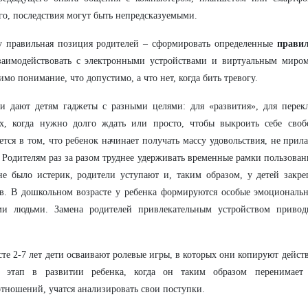
го, последствия могут быть непредсказуемыми.
у правильная позиция родителей – сформировать определенные
прави
заимодействовать с электронными устройствами и виртуальным миром
имо понимание, что допустимо, а что нет, когда бить тревогу.
ли дают детям гаджеты с разными целями: для «развития», для пере
ах, когда нужно долго ждать или просто, чтобы выкроить себе своб
ется в том, что ребенок начинает получать массу удовольствия, не прил
 Родителям раз за разом труднее удерживать временные рамки пользован
е было истерик, родители уступают и, таким образом, у детей закре
в. В дошкольном возрасте у ребенка формируются особые эмоциональ
ми людьми. Замена родителей привлекательным устройством приво
сте 2-7 лет дети осваивают ролевые игры, в которых они копируют дейст
 этап в развитии ребенка, когда он таким образом перенимает 
тношений, учатся анализировать свои поступки.