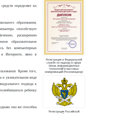
средств определяет их
ольного образования,
пьютера способствует
учению, расширению
нное образовательное
ись без компьютерных
 в Интернете, явно в
Регистрация в Федеральной
службе по надзору в сфере
связи, информационных
технологий и массовых
льзования. Кроме того,
коммуникаций (Роскомнадзор)
м и увлекательном виде
видуального подхода к
 полюбившихся ребенку
 однако она же способна
Регистрация Российской