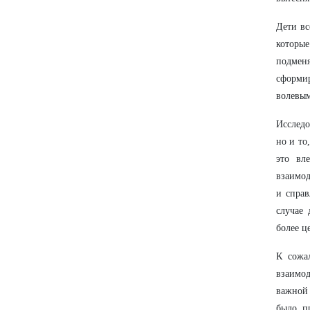
Дети вс
которы
подмен
сформи
волевым
Исследо
но и то
это вл
взаимод
и справ
случае 
более ц
К сожа
взаимод
важной 
было п