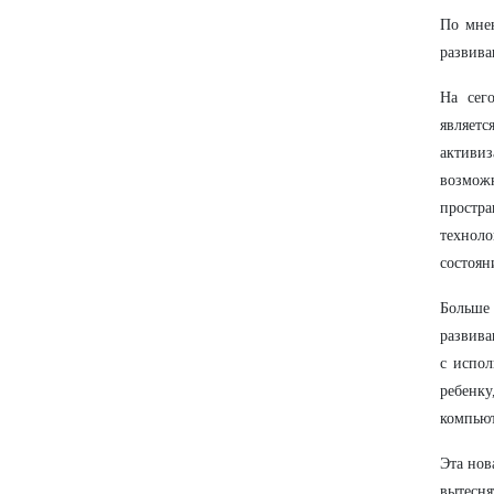
По мнен
развива
На сег
являет
активи
возмож
простр
технол
состоян
Больше 
развива
с испол
ребенку
компьют
Эта нов
вытесня