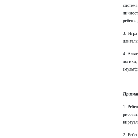
систем
личност
ребенка
3. Игра
длитель
4. Альт
логики
(мультф
Призна
1. Ребе
рисова
виртуа
2. Ребе