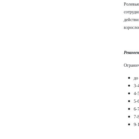
Ролевы
сотрудн
действ
взросло
Рекомен
Огранич
до
3-
4-
5-
6-
7-
9-