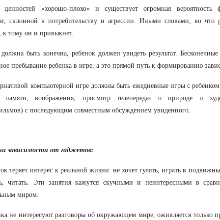
а ценностей «хорошо-плохо» и существует огромная вероятность 
и, склонной к потребительству и агрессии. Иными словами, во что р
, к тому он и привыкнет.
 должна быть конечна, ребенок должен увидеть результат. Бесконечны
ное пребывание ребенка в игре, а это прямой путь к формированию зави
ернативой компьютерной игре должны быть ежедневные игры с ребенком
, памяти, воображения, просмотр телепередач о природе и худ
ильмов) с последующим совместным обсуждением увиденного.
ки зависимости от гаджетов:
нок теряет интерес к реальной жизни: не хочет гулять, играть в подвижн
ть, читать. Эти занятия кажутся скучными и неинтересными в срав
льным миром.
нка не интересуют разговоры об окружающем мире, оживляется только пр