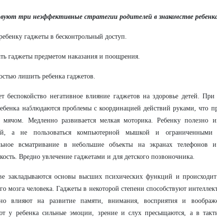
вуют три неэффективные стратегии родителей в знакомстве ребенк
 ребенку гаджеты в бесконтрольный доступ.
ать гаджеты предметом наказания и поощрения.
остью лишить ребенка гаджетов.
т беспокойство негативное влияние гаджетов на здоровье детей. При
ебенка наблюдаются проблемы с координацией действий руками, что пр
с мячом. Медленно развивается мелкая моторика. Ребенку полезно и
ой, а не пользоваться компьютерной мышкой и ограниченными 
льное всматривание в небольшие объекты на экранах телефонов и
кость. Вредно увлечение гаджетами и для детского позвоночника.
тве закладываются основы высших психических функций и происходит
го мозга человека. Гаджеты в некоторой степени способствуют интеллек
вно влияют на развитие памяти, внимания, восприятия и воображ
ют у ребенка сильные эмоции, зрение и слух пресыщаются, а в такт