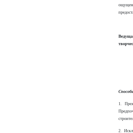
ощущен
предост
Ведущая
творчес
Способ
1. Пре
Предпоч
строите
2. Иск