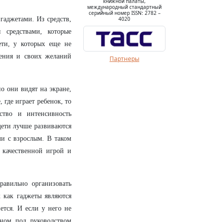
книжной палаты,
международный стандартный
серийный номер ISSN: 2782 –
гаджетами. Из средств,
4020
 средствами, которые
ети, у которых еще не
дения и своих желаний
Партнеры
но они видят на экране,
 где играет ребенок, то
ство и интенсивность
дети лучше развиваются
ли с взрослым. В таком
е качественной игрой и
равильно организовать
к как гаджеты являются
тся. И если у него не
ном под руководством