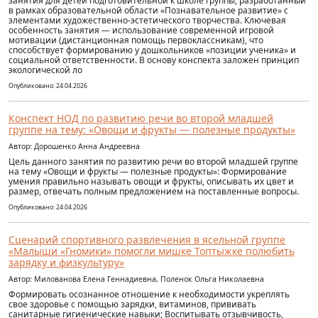
занятия для детей подготовительной к школе группы, разработанный
в рамках образовательной области «Познавательное развитие» с
элементами художественно-эстетического творчества. Ключевая
особенность занятия — использование современной игровой
мотивации (дистанционная помощь первоклассникам), что
способствует формированию у дошкольников «позиции ученика» и
социальной ответственности. В основу конспекта заложен принцип
экологической ло
Опубликовано: 24.04.2026
Конспект НОД по развитию речи во второй младшей
группе на тему: «Овощи и фрукты — полезные продукты»
Автор: Дорошенко Анна Андреевна
Цель данного занятия по развитию речи во второй младшей группе
на тему «Овощи и фрукты — полезные продукты»: Формирование
умения правильно называть овощи и фрукты, описывать их цвет и
размер, отвечать полным предложением на поставленные вопросы.
Опубликовано: 24.04.2026
Сценарий спортивного развлечения в ясельной группе
«Малыши «Гномики» помогли мишке Топтыжке полюбить
зарядку и физкультуру»
Автор: Милованова Елена Геннадиевна, Поленок Ольга Николаевна
Формировать осознанное отношение к необходимости укреплять
свое здоровье с помощью зарядки, витаминов, прививать
санитарные гигиенические навыки; Воспитывать отзывчивость,