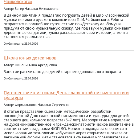
Чайковского»
Автор: Загер Наталья Николаевна
В данном занятии я предлагаю погрузить детей в мир классической
музыки великого русского композитора П. И. Чайковского. Ребята
отправятся в волшебное путешествие по «Детскому альбому» и
придумают свою музыкальную сказку, где под звуки музыки оживают
деревянные солдатики, куклы рассказывают свои истории, а мечты
становятся реальностью…
Опубликовано: 23.04.2026
Школа юных детективов
Автор: Нинани Анна Аркадьевна
Занятие рассчитано для детей старшего дошкольного возраста
Опубликовано: 23.04.2026
Путешествие к истокам: День славянской письменности и
культуры
Автор: Формальнова Наталья Сергеевна
В статье представлен сценарий методической разработки,
посвящённой Дню славянской письменности и культуры, для детей
старшего дошкольного возраста (5–7 лет). Мероприятие направлено
на духовно-нравственное и гражданско-патриотическое воспитание в
соответствии с задачами ФОП ДО. Новизна подхода заключается в
использовании технологии «обучение через открытие» и отказе от
лекционной формы. Дети становятся активными исследователями,