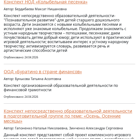
Конспект НОД «Колыбельная песенка»
Автор: Бердибаева Максат Нишановна
Конспект непосредственно образовательной деятельности-
"Познавательное развитие"-для детей старшего дошкольного
возраста. Дети знакомятся с новыми колыбельными песнями и
исполняют уже знакомые колыбельные. Продолжаем знакомить с
устным народным творчеством – потешками, песенками; даем
почувствовать детям добрый юмор; дети используют в практической
игровой деятельности; воспитываем интерес к устному народному
творчеству; активизируется словарь, развивается речь и
артистические способности детей
Опубликовано: 24.04.2026
ООД «Буратино в стране финансов»
Автор: Бунькова Татьяна Асолтовна
Конспект организованной образовательной деятельности по
финансовой грамотности
Опубликовано: 24.04.2026
Конспект непосредственно образовательной деятельности
в подготовительной группе по теме: «Осень. Осенние
месяцы»
Автор: Гапоненко Наталья Николаевна, Зинченко Александра Сергеевна
Данный конспект представляет собой проект комплексного игрового