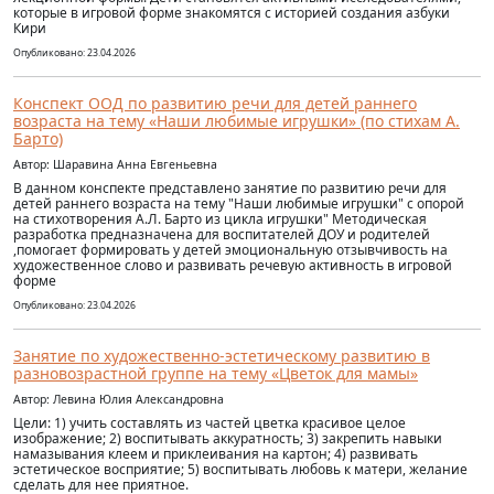
которые в игровой форме знакомятся с историей создания азбуки
Кири
Опубликовано: 23.04.2026
Конспект ООД по развитию речи для детей раннего
возраста на тему «Наши любимые игрушки» (по стихам А.
Барто)
Автор: Шаравина Анна Евгеньевна
В данном конспекте представлено занятие по развитию речи для
детей раннего возраста на тему "Наши любимые игрушки" с опорой
на стихотворения А.Л. Барто из цикла игрушки" Методическая
разработка предназначена для воспитателей ДОУ и родителей
,помогает формировать у детей эмоциональную отзывчивость на
художественное слово и развивать речевую активность в игровой
форме
Опубликовано: 23.04.2026
Занятие по художественно-эстетическому развитию в
разновозрастной группе на тему «Цветок для мамы»
Автор: Левина Юлия Александровна
Цели: 1) учить составлять из частей цветка красивое целое
изображение; 2) воспитывать аккуратность; 3) закрепить навыки
намазывания клеем и приклеивания на картон; 4) развивать
эстетическое восприятие; 5) воспитывать любовь к матери, желание
сделать для нее приятное.