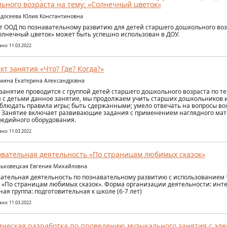
ьного возраста на тему: «Солнечный цветок»
едосеева Юлия Константиновна
т ООД по познавательному развитию для детей старшего дошкольного воз
олнечный цветок» может быть успешно использован в ДОУ.
но: 11.03.2022
кт занятия «Что? Где? Когда?»
омина Екатерина Александровна
занятие проводится с группой детей старшего дошкольного возраста по тем
 с детьми данное занятие, мы продолжаем учить старших дошкольников 
облюдать правила игры; быть сдержанными; умело отвечать на вопросы во
. Занятие включает развивающие задания с применением наглядного мат
едийного оборудования.
но: 11.03.2022
вательная деятельность «По страницам любимых сказок»
льховецкая Евгения Михайловна
ательная деятельность по познавательному развитию с использованием 
 «По страницам любимых сказок». Форма организации деятельности: инт
ная группа: подготовительная к школе (6-7 лет)
но: 11.03.2022
ческая разработка по проведению музыкального занятия с эл