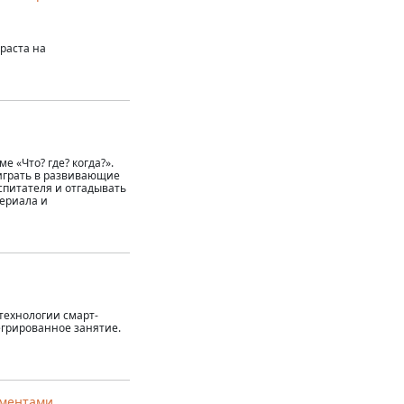
раста на
е «Что? где? когда?».
играть в развивающие
спитателя и отгадывать
ериала и
технологии смарт-
егрированное занятие.
ементами