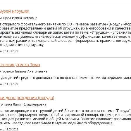
музей игрушек
линцова Ирина Петровна
т открытого фронтального занятия по ОО «Речевое развитие» (модуль «Ко
: развитие представлений детей об игрушках, их многообразии и качествах
ировать активный словарный запас детей по теме: «Игрушки»; - упражнят
ительных с уменьшительно-ласкательными суффиксами, качественных и
тельных; расширять глагольный словарь; - формировать правильное звук
ть движения под музыку,
но: 11.03.2022
чения утенка Тима
ригоренко Татьяна Анатольевна
 для детей среднего дошкольного возраста с элементами эксперименталь
но: 11.03.2022
и день рождения (посуда)
еточкина Лилия Владимировна
занятие проводится с группой детей 2-х летнего возраста по теме "Посуда"
занятие, я формирую предметный и глагольный словарь по теме, исполь
ния для развития мелкой и общей моторики. Занятие включает развива
нием наглядного материала и мультимедийного оборудования.
но: 11.03.2022