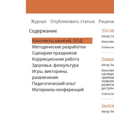
Журнал
Опубликовать статью
Реценз
Содержание
Что та
Автор: С
Конспекты занятий, ООД
Конспек
Методические разработки
Опубликова
Сценарии праздников
Коррекционная работа
Помож
Здоровье, физкультура
Автор: Б
Конспек
Игры, викторины,
наглядн
развлечения
приёмам
позволя
Педагогический опыт
развити
доступн
Материалы конференций
Опубликова
Заняти
Автор: Ф