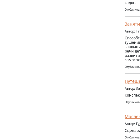
садов.
Опубликова
Заняти
Автор: Т
Способс
тушения
запомни
речи де
развити
самосох
Опубликова
Путеше
Автор: Л
Конспек
Опубликова
Масле
Автор: Г
Сценар
Опубликова