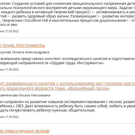
нятия: Создание условий для снижения эмоционального напряжения дет
ально-психологического восприятия детьми окружающего мира. Задачи: О
 каждого ребенка в активный творческий процесс; • - активизировать и 
етей • - развить здоровый образ жизни. Развивающие: • - развитие интере
, творческих способностей и мыслительных процессов дошкольников • - с
ого и эмо
но: 11.03.2022
 труда. Инструменты
икунова Татьяна Александровна
вниманию представлен конспект логопедического занятия в подготовите
ирующей направленности «Орудия труда. Инструменты».
но: 11.03.2022
кт развивающего занятия с использованием арт-терапии для р
го дошкольного возраста тема: «Волшебный песок»
уравченкова Оксана Николаевна
л направлен на развитие навыков экспериментирования с песком, разв
ебенка с ОВЗ. Дает возможность ребенку быть самим собой, любить и уваж
, дать почувствовать ребенку нужным, общительным.
но: 11.03.2022
не невыученных уроков