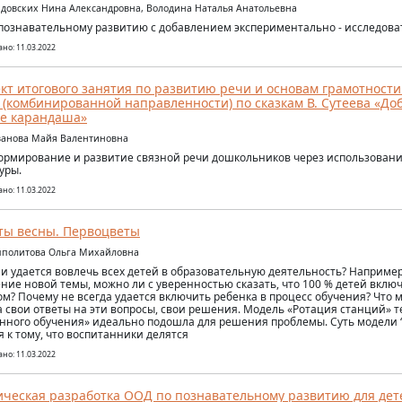
идовских Нина Александровна, Володина Наталья Анатольевна
познавательному развитию с добавлением экспериментально - исследова
но: 11.03.2022
кт итогового занятия по развитию речи и основам грамотности
 (комбинированной направленности) по сказкам В. Сутеева «Доб
е карандаша»
ванова Майя Валентиновна
ормирование и развитие связной речи дошкольников через использован
уры.
но: 11.03.2022
ты весны. Первоцветы
пполитова Ольга Михайловна
ли удается вовлечь всех детей в образовательную деятельность? Например
ние новой темы, можно ли с уверенностью сказать, что 100 % детей включ
ом? Почему не всегда удается включить ребенка в процесс обучения? Что 
а свои ответы на эти вопросы, свои решения. Модель «Ротация станций» 
ного обучения» идеально подошла для решения проблемы. Суть модели 
я к тому, что воспитанники делятся
но: 11.03.2022
ческая разработка ООД по познавательному развитию для дет