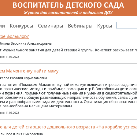
ии
Конкурсы
Семинары
Вебинары
Курсы
кое фольклор?
аблина Вероника Александровна
т музыкального занятия для детей старшей группы. Конспект раскрывает п
но: 11.03.2022
ем Мамонтенку найти маму
икеева Розалия Нурисламовна
т занятия «Поможем Мамонтенку найти маму» включает игровые задания
о-практические методы и приёмы; с помощью игр В.Воскобовича дети овл
и познания, применяют полученные знания и умения в самостоятельной 
ет обеспечить общую развивающую направленность обучения, связь с у
ем и разнообразными видами деятельности. Организация образовательн
а разнообразна насыщена материалам
но: 11.03.2022
е для детей старшего дошкольного возраста «На корабле успех
илинова Юлия Николаевна