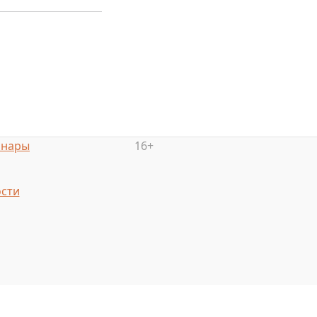
инары
16+
сти