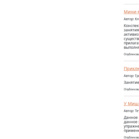
Мини-
Автор: К
Конспек
занятия
активиз
существ
прилага
выполня
Опубликова
Приклю
Автор: Г
Занятие
Опубликова
У Мишк
Автор: Т
Данное 
данное 
упражне
примене
Опубликова