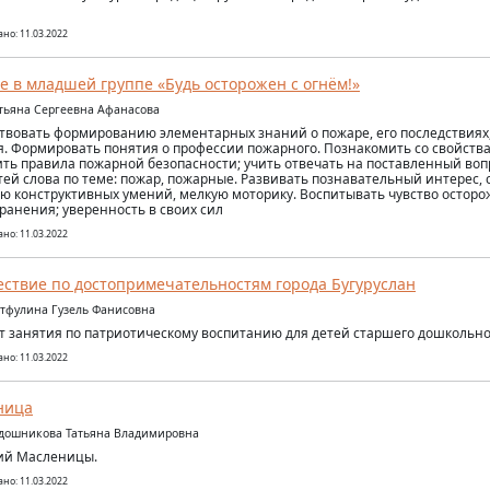
но: 11.03.2022
е в младшей группе «Будь осторожен с огнём!»
атьяна Сергеевна Афанасова
твовать формированию элементарных знаний о пожаре, его последствиях,
. Формировать понятия о профессии пожарного. Познакомить со свойства
ть правила пожарной безопасности; учить отвечать на поставленный воп
тей слова по теме: пожар, пожарные. Развивать познавательный интерес, 
ю конструктивных умений, мелкую моторику. Воспитывать чувство осторо
ранения; уверенность в своих сил
но: 11.03.2022
ствие по достопримечательностям города Бугуруслан
атфулина Гузель Фанисовна
т занятия по патриотическому воспитанию для детей старшего дошкольног
но: 11.03.2022
ница
удошникова Татьяна Владимировна
ий Масленицы.
но: 11.03.2022