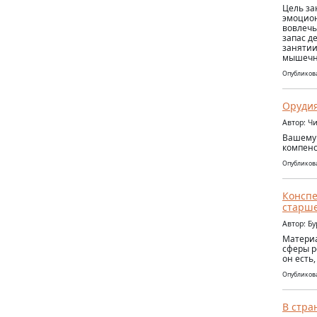
Цель за
эмоцион
вовлечь
запас д
занятии
мышечн
Опубликова
Орудия
Автор: Ч
Вашему 
компенс
Опубликова
Конспе
старше
Автор: Б
Материа
сферы р
он есть
Опубликова
В стра