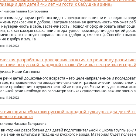
лизации для детей 4-5 лет «В гости к бабушке арине»
ипнигова Галина Григорьевна
 детском саду научит ребенка видеть прекрасное в жизни и в людях, заро
 жизнь прекрасное и доброе. Театрализованная деятельность поможет реб
, неуверенность в себе, застенчивость. Позволит сформировать опыт соц
ия, так как каждая сказка или литературное произведение для детей дошк
имеют нравственную направленность (доброта, смелость). Способен выра
ие к добру и злу. Та
но: 11.03.2022
ческая разработка проведения занятия по речевому развитию 
ествие по русской народной сказке Лисичка-сестричка и серый
афизова Нелли Сагитовна
е речи детей дошкольного возраста – это целенаправленное и последова
твие, направленное на овладение связной и грамматически правильной
твом приобщения к художественной литературе. Развитие у дошкольнико
ельной речи необходимо рассматривать как существенно-важное звено в
но: 11.03.2022
я викторина «Знатоки русской народной культуры» для детей с
ьного возраста
асильева Наталья Валерьевна
 викторина разработана для детей подготовительной к школе группы (6-7 л
 на знание культуры и традиций русского народа. Материал будет полезе