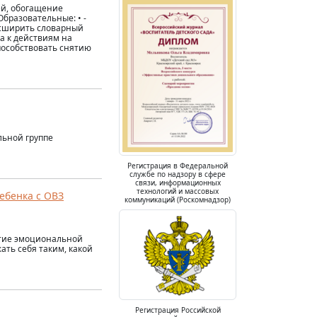
ей, обогащение
бразовательные: • -
расширить словарный
са к действиям на
пособствовать снятию
льной группе
Регистрация в Федеральной
службе по надзору в сфере
связи, информационных
технологий и массовых
ебенка с ОВЗ
коммуникаций (Роскомнадзор)
итие эмоциональной
ать себя таким, какой
Регистрация Российской