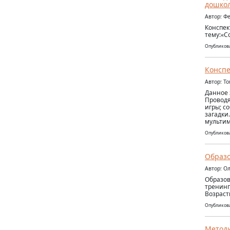
дошкол
Автор: Ф
Конспек
тему:«С
Опубликова
Конспе
Автор: Т
Данное 
Проводя
игры; с
загадки
мультим
Опубликова
Образо
Автор: О
Образов
тренинг
Возраст
Опубликова
Методи