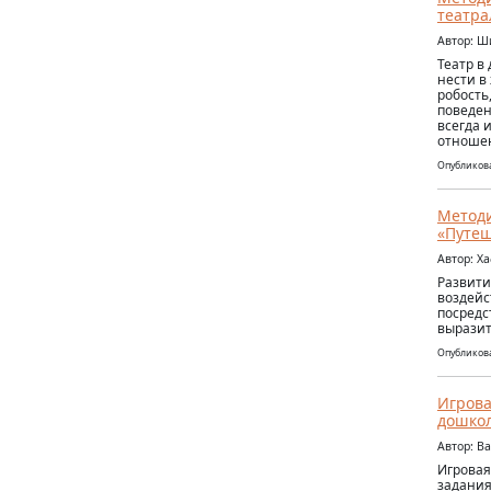
театра
Автор: Ш
Театр в
нести в
робость
поведен
всегда 
отношен
Опубликова
Методи
«Путеш
Автор: Х
Развити
воздейс
посредс
выразит
Опубликова
Игрова
дошкол
Автор: В
Игровая
задания