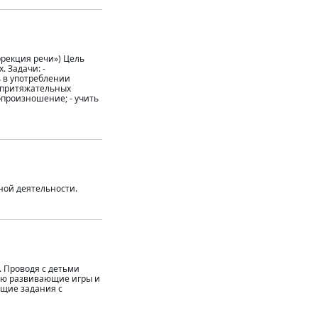
ррекция речи») Цель
. Задачи: -
ь в употреблении
 притяжательных
опроизношение; - учить
ной деятельности.
. Проводя с детьми
зую развивающие игры и
ющие задания с