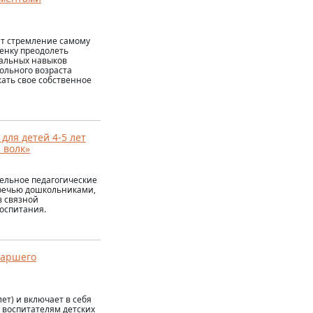
дит стремление самому
енку преодолеть
иальных навыков
ольного возраста
жать свое собственное
для детей 4-5 лет
 волк»
тельное педагогические
 речью дошкольниками,
в связной
оспитания.
таршего
ет) и включает в себя
н воспитателям детских