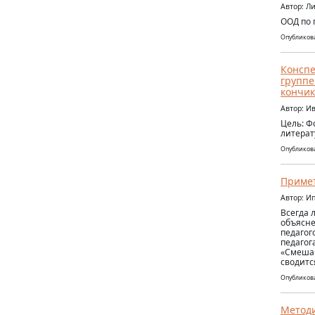
Автор: Л
ООД по 
Опубликова
Конспе
группе
кончик
Автор: И
Цель: Ф
литерат
Опубликова
Приме
Автор: И
Всегда 
объясне
педагог
педагог
«Смешан
сводитс
Опубликова
Методи