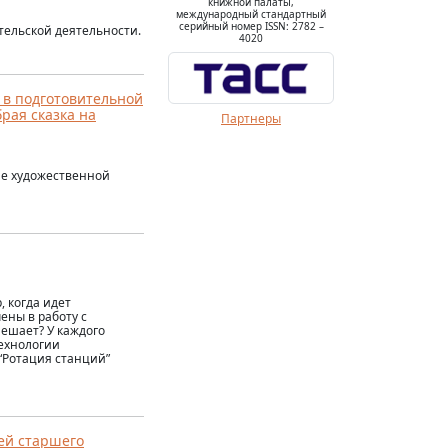
книжной палаты,
международный стандартный
серийный номер ISSN: 2782 –
тельской деятельности.
4020
 в подготовительной
рая сказка на
Партнеры
ие художественной
, когда идет
ены в работу с
мешает? У каждого
технологии
“Ротация станций”
ей старшего