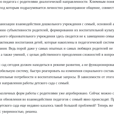
 педагога с родителями диалогической направленности. Ключевым понят
 под которым подразумевается личностно равноправное общение, совмес
анизации взаимодействия дошкольного учреждения с семьей, основной а
нии субъективности родителей, формировании их воспитательной культу
ного образовательного учреждения здесь сводится не к замещению семьи
актиками воспитания детей, которые накоплены в педагогической систе
ания. Ведь порой даже у самых опытных и самых любящих родителей не 
 а также умений, с целью действенного преодоления сложностей в вопро
 сад сегодня должен находиться в режиме развития, а не функционирова
обильную систему, быстро реагировать на изменения социального состав
ательные потребности и воспитательные запросы. В зависимости от этог
 направления работы детского сада с семьей.
азличных форм работы с родителями уже апробировано. Сейчас можно см
и обновления во взаимодействии педагогов с семьей явно происходят. П
етского сада еще недавно казалось такой большой проблемой! Теперь же
 с уверенностью, решена.