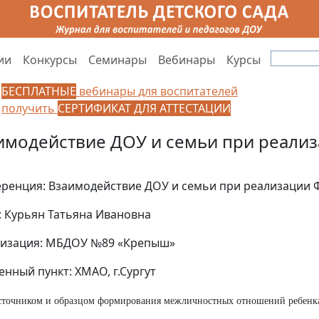
ии
Конкурсы
Семинары
Вебинары
Курсы
БЕСПЛАТНЫЕ
вебинары для воспитателей
получить
СЕРТИФИКАТ ДЛЯ АТТЕСТАЦИИ
имодействие ДОУ и семьи при реали
ренция: Взаимодействие ДОУ и семьи при реализации
: Курьян Татьяна Ивановна
изация: МБДОУ №89 «Крепыш»
енный пункт: ХМАО, г.Сургут
точником и образцом формирования межличностных отношений ребенка 