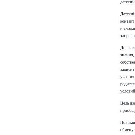
детский
Детскии
контакт
и сложн
здорово
Дошколь
знания,
собстве
зависит
участия
родител
условий
Цель вз
приобще
Новыми 
обмену 