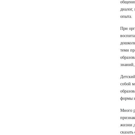
общению
диалог,
опыта.
При орг
воспита
дошколь
теми пр
образов
знаний,
Детский
собой м
образов
формы и
Много р
признак
жизни д
сказать