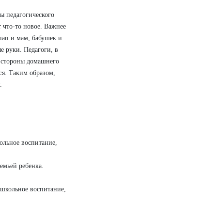
ы педагогического
т что-то новое. Важнее
пап и мам, бабушек и
е руки. Педагоги, в
е стороны домашнего
ся. Таким образом,
.
ольное воспитание,
емьей ребенка.
ошкольное воспитание,