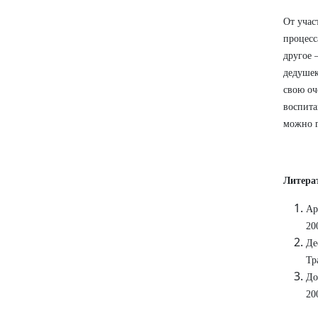
От учас
процесс
другое 
дедушек
свою оч
воспита
можно г
Литера
Ар
20
Де
Тр
До
20