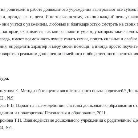
тия родителей в работе дошкольного учреждения выигрывают все субъект
а и, прежде всего, дети. И не только потому, что они каждый день узнаю
– они учатся с уважением, любовью и благодарностью смотреть на своих 
, которые, оказывается, так много знают и умеют, у которых такие золоты
ередь, имеют возможность лучше узнать семьи, понять сильные и слабы
ния, определить характер и меру своей помощи, а иногда просто поучить
оворить о реальном дополнении семейного и общественного воспитания
тура.
наутова Е. Методы обогащения воспитательного опыта родителей// Дошк
02., №9
ева Е.В. Варианты взаимодействия системы дошкольного образования с с
адиции и новаторство// Психология и образование, 2021.
ронова Т.Н. Взаимодействие дошкольного учреждения с родителями// Д
04, №1.