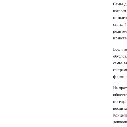
Семья д
которая
поколен
статье 
родител
нравств
Все, чт
обуслов
семье з
сестрам
формиро
На прот
обществ
посещаю
воспита
Концепц
дошколь