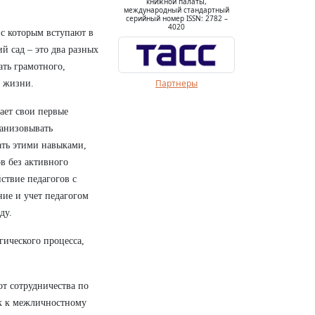
книжной палаты,
международный стандартный
серийный номер ISSN: 2782 –
4020
 с которым вступают в
й сад – это два разных
ать грамотного,
Партнеры
м жизни.
ает свои первые
ганизовывать
ать этими навыками,
в без активного
ствие педагогов с
ие и учет педагогом
ду.
гического процесса,
от сотрудничества по
ак к межличностному