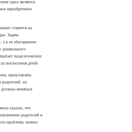
ием здесь является
тное приобретение
кцент ставится на
ры. Задача
, а к ее обогащению
ме дошкольного
хватает педагогических
сах воспитания детей.
ния, представлять
а родителей, их
о должны меняться
ело сказать, что
ривлечение родителей к
 эта проблема, можно