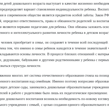
ля детей дошкольного возраста выступает в качестве жизненно необходи
 предопределяет вариант становления индивидуальности ребенка. Воспи
ия в современном обществе является предметом особой заботы. Закон РФ
44, определил ответственность, права и обязанности родителей за воспит
и являются первыми педагогами для ребенка. Они обязаны заложить осн
енного и интеллектуального развития личности ребенка в детском возрас
о человек приобретает в семье, он сохраняет в течение всей последующеи
лена тем, что именно в семье ребенок находится в течение значительной 
акладываются основы личности. В процессе близких отношений с матерью
и, дедушками, бабушками и другими родственниками у ребенка с первых
ваться структура личности.
яжении многих лет система отечественного образования стояла на пози
енного воспитания над семейным. Именно поэтому вопросами образовани
щих детские сады, занимались дошкольные образовательные учреждения. 
телей в работе с родителями было лишь их педагогическое просвещение.
ии дошкольного воспитания возникла необходимость по-новому взгляну
ного учреждения с семьей, с целью создания единого образовательного п