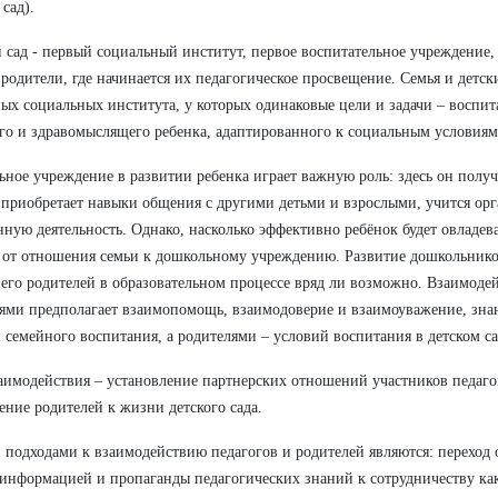
 сад).
̆ сад - первый социальный институт, первое воспитательное учреждение,
 родители, где начинается их педагогическое просвещение. Семья и детски
ых социальных института, у которых одинаковые цели и задачи – воспит
го и здравомыслящего ребенка, адаптированного к социальным условия
ное учреждение в развитии ребенка играет важную роль: здесь он получ
 приобретает навыки общения с другими детьми и взрослыми, учится ор
нную деятельность. Однако, насколько эффективно ребёнок будет овладев
 от отношения семьи к дошкольному учреждению. Развитие дошкольнико
 его родителей в образовательном процессе вряд ли возможно. Взаимодей
ями предполагает взаимопомощь, взаимодоверие и взаимоуважение, знан
 семейного воспитания, а родителями – условий воспитания в детском са
аимодействия – установление партнерских отношений участников педаго
ние родителей к жизни детского сада.
подходами к взаимодействию педагогов и родителей являются: переход 
информацией и пропаганды педагогических знаний к сотрудничеству к