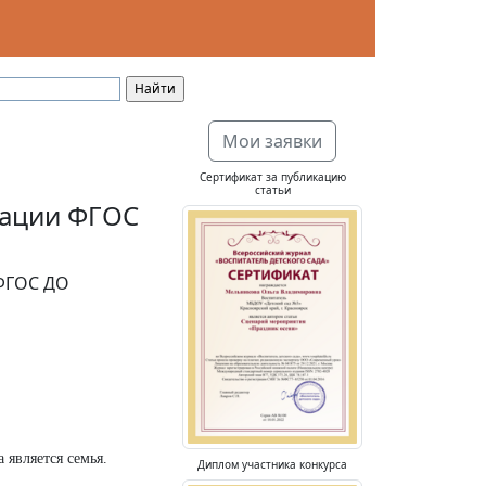
Мои заявки
Сертификат за публикацию
статьи
зации ФГОС
 ФГОС ДО
является семья.
Диплом участника конкурса