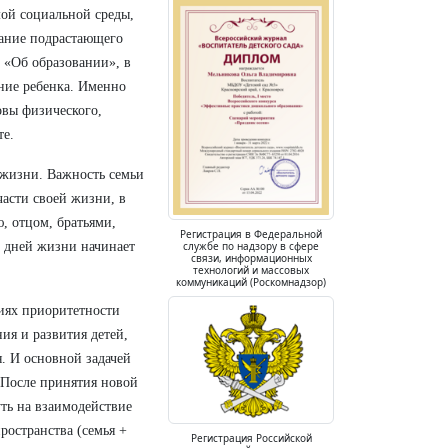
мой социальной среды,
тание подрастающего
 «Об образовании», в
ание ребенка. Именно
овы физического,
те.
̆ жизни. Важность семьи
части своей жизни, в
, отцом, братьями,
Регистрация в Федеральной
службе по надзору в сфере
 дней жизни начинает
связи, информационных
технологий и массовых
коммуникаций (Роскомнадзор)
циях приоритетности
я и развития детей,
И основной задачей
 После принятия новой
ть на взаимодействие
ространства (семья +
Регистрация Российской