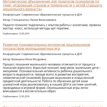
Методическое объединение для педагогов-психологов по
теме: «Коррекция страхов и тревожности у детей старшего
дошкольного возраста»
Конференция: Современные образовательные процессы в ДОУ
Автор: Стельмаченко Лилия Вячеславовна
Педагог-психолог поделилась с опытом работы с коллегами, провела
мастер –класс, используя методы арт-терапии.
Опубликовано: 13.05.2016
Развитие познавательных интересов дошкольников
посредством околошахматных игр
Конференция: Современные образовательные процессы в ДОУ
Автор: Валишина Инна Инсуровна
Процесс познания маленького человека отличается от процесса
познания взрослого. Взрослые познают мир умом, маленькие дети –
эмоциями. Познавательная активность ребенка дошкольного
возраста выражается, прежде всего, в развитии восприятия,
символической (знаковой) функции мышления и осмысленной
предметной деятельности. Работа по обучению детей азам
шахматной игры реализовалась в нашем ДОУ в системе занятий,
проводимых в игровой форме. Околошахматные игры легко
вписываются в воспитательно-образ
Опубликовано: 13.05.2016