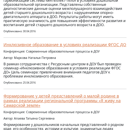
гармонизации системы «интеллект-тело» в условиях дошкольной
образовательной организации. Педставлены собственные
диагностические данные оценки межполушарного взаимодействия
детей старшего дошкольного возраста с нарушениями опорно-
двигательного аппарата в ДОО. Результаты работы могут иметь
практическую значимость для повышения эффективности развития и
воспитания детей старшего дошкольного возраста в ДОО.
Опубликовано: 30.04.2016
Инклюзивное образование в условиях реализации ФГОС ДО
Конференция: Современные образовательные процессы в ДОУ
Автор: Маркова Наталья Петровна
В рамках сотрудничества с Ресурсным центром в ДОУ был проведен
семинар «Инклюзивное образование в условиях реализации ФГОС
ДО» Цель семинара: привлечение внимания педагогов ДОУ к
проблемам инклюзивного образования.
Опубликовано: 25.04.2016
Формирование у детей представлений о малой родине в
рамках реализации региональной программы «Я живу на
Самарской земле»
Конференция: Современные образовательные процессы в ДОУ
Автор: Апаева Татьяна Сергеевна
Формирование у дошкольников начальных представлений о родном
крае, его особенностях, истории и культуре, знаменитых людях