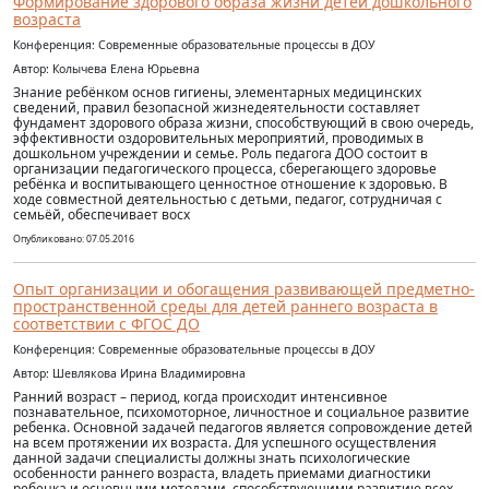
Формирование здорового образа жизни детей дошкольного
возраста
Конференция: Современные образовательные процессы в ДОУ
Автор: Колычева Елена Юрьевна
Знание ребёнком основ гигиены, элементарных медицинских
сведений, правил безопасной жизнедеятельности составляет
фундамент здорового образа жизни, способствующий в свою очередь,
эффективности оздоровительных мероприятий, проводимых в
дошкольном учреждении и семье. Роль педагога ДОО состоит в
организации педагогического процесса, сберегающего здоровье
ребёнка и воспитывающего ценностное отношение к здоровью. В
ходе совместной деятельностью с детьми, педагог, сотрудничая с
семьёй, обеспечивает восх
Опубликовано: 07.05.2016
Опыт организации и обогащения развивающей предметно-
пространственной среды для детей раннего возраста в
соответствии с ФГОС ДО
Конференция: Современные образовательные процессы в ДОУ
Автор: Шевлякова Ирина Владимировна
Ранний возраст – период, когда происходит интенсивное
познавательное, психомоторное, личностное и социальное развитие
ребенка. Основной задачей педагогов является сопровождение детей
на всем протяжении их возраста. Для успешного осуществления
данной задачи специалисты должны знать психологические
особенности раннего возраста, владеть приемами диагностики
ребенка и основными методами, способствующими развитию всех