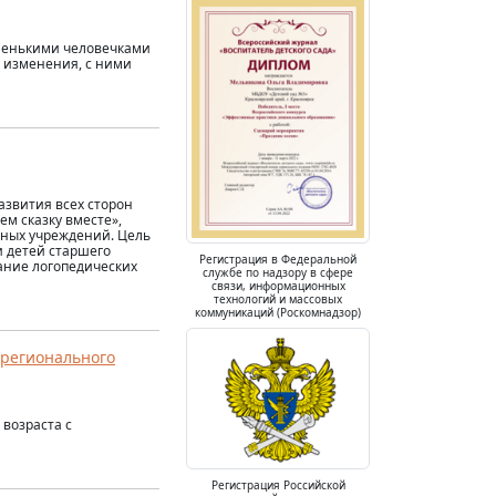
ленькими человечками
 изменения, с ними
звития всех сторон
ем сказку вместе»,
ьных учреждений. Цель
и детей старшего
Регистрация в Федеральной
ание логопедических
службе по надзору в сфере
связи, информационных
технологий и массовых
коммуникаций (Роскомнадзор)
 регионального
возраста с
Регистрация Российской