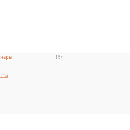
инары
16+
сти