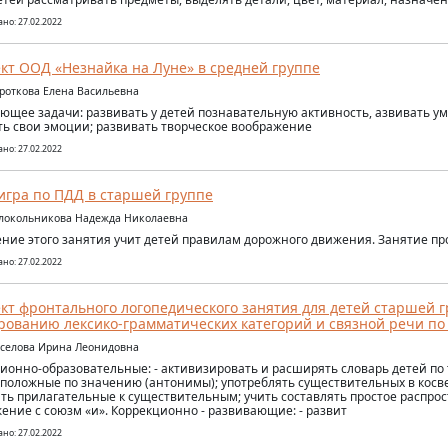
но: 27.02.2022
кт ООД «Незнайка на Луне» в средней группе
ороткова Елена Васильевна
ющее задачи: развивать у детей познавательную активность, азвивать у
ь свои эмоции; развивать творческое воображение
но: 27.02.2022
игра по ПДД в старшей группе
олокольникова Надежда Николаевна
ние этого занятия учит детей правилам дорожного движения. Занятие про
но: 27.02.2022
кт фронтального логопедического занятия для детей старшей 
ованию лексико-грамматических категорий и связной речи по
еселова Ирина Леонидовна
ионно-образовательные: - активизировать и расширять словарь детей по 
положные по значению (антонимы); употреблять существительных в косв
ть прилагательные к существительным; учить составлять простое распро
ение с союзм «и». Коррекционно - развивающие: - развит
но: 27.02.2022