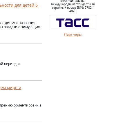
книжной палаты,
международный стандартный
ности для детей 6
серийный номер ISSN: 2782 –
4020
м с детьми названия
зы-загадки о зимующих
Партнеры
ий период и
ем мире и
ширению ориентировки в