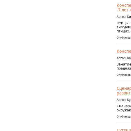
Конспе
-7 лет
Автор: К
Птицы -
зимующи
птицах.
Опубликова
Конспе
Автор: К
Занятие
предназ
Опубликова
Сценар
развит
Автор: К
Сценари
окружаю
Опубликова
Путеше