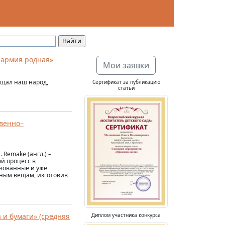
 армия родная»
Мои заявки
ищал наш народ,
Сертификат за публикацию
статьи
твенно–
Remake (англ.) –
й процесс в
зованные и уже
ным вещам, изготовив
 и бумаги» (средняя
Диплом участника конкурса