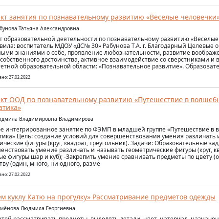
кт занятия по познавательному развитию «Веселые человечки
абунова Татьяна Александровна
т образовательной деятельности по познавательному развитию «Веселые
вила: воспитатель МДОУ «ДС№ 30» Рабунова Т.А. г. Благодарный Целевые 
ыми знаниями о себе, проявление любознательности, развитие воображ
 собственного достоинства, активное взаимодействие со сверстниками и 
етной образовательной области: «Познавательное развитие». Образоват
но: 27.02.2022
кт ООД по познавательному развитию «Путешествие в волшеб
атика»
Людмила Владимировна Владимирова
е интегрированное занятие по ФЭМП в младшей группе «Путешествие в 
ика» Цель: создание условий для совершенствования умения различать 
ические фигуры (круг, квадрат, треугольник). Задачи: Образовательные зад
енствовать умение различать и называть геометрические фигуры (круг, кв
е фигуры шар и куб); -Закрепить умение сравнивать предметы по цвету (о
тву (один, много, ни одного, разме
но: 27.02.2022
м куклу Катю на прогулку» Рассматривание предметов одежды
емёнова Людмила Георгиевна
етей рассматривать предметы, выделять детали, цвет, материал, назначен