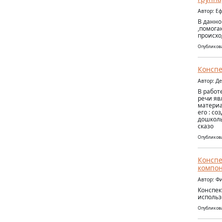
Автор: Е
В данно
,помога
происхо
Опубликова
Конспе
Автор: Д
В работ
речи яв
материа
его : с
дошколь
сказо
Опубликова
Конспе
компон
Автор: 
Конспек
использ
Опубликова