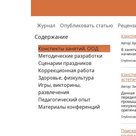
Журнал
Опубликовать статью
Реценз
Содержание
Конспе
Автор: Б
Конспекты занятий, ООД
В занят
начиная
Методические разработки
Опубликова
Сценарии праздников
Коррекционная работа
Конспе
Здоровье, физкультура
эстети
Игры, викторины,
Автор: З
развлечения
Данная 
передел
Педагогический опыт
промышл
ненужны
Материалы конференций
оригина
Опубликова
Поиско
группа