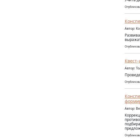
Опубликова
Конспе
Автор: К
Развива
выражат
Опубликова
Квест–
Автор: Т
Проведе
Опубликова
Конспе
формир
Автор: В
Коррекц
противо
подбира
предлож
Опубликова