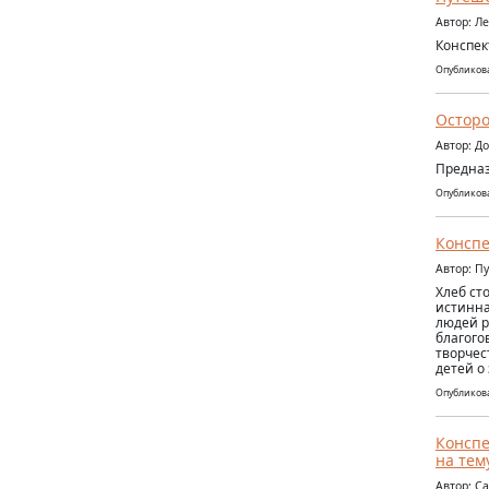
Автор: Л
Конспек
Опубликова
Осторо
Автор: Д
Предназ
Опубликова
Конспе
Автор: П
Хлеб ст
истинна
людей р
благого
творчес
детей о
Опубликова
Конспе
на тем
Автор: С