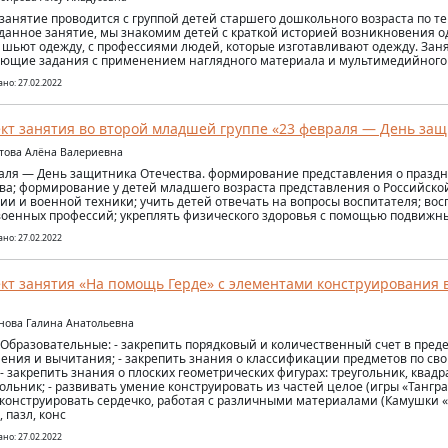
занятие проводится с группой детей старшего дошкольного возраста по те
данное занятие, мы знакомим детей с краткой историей возникновения од
 шьют одежду, с профессиями людей, которые изготавливают одежду. Зан
ющие задания с применением наглядного материала и мультимедийного
но: 27.02.2022
кт занятия во второй младшей группе «23 февраля — День защ
итова Алёна Валериевна
аля — День защитника Отечества. формирование представления о празд
ва; формирование у детей младшего возраста представления о Российско
ии и военной техники; учить детей отвечать на вопросы воспитателя; во
оенных профессий; укреплять физического здоровья с помощью подвижны
но: 27.02.2022
кт занятия «На помощь Герде» с элементами конструирования 
анова Галина Анатольевна
 Образовательные: - закрепить порядковый и количественный счет в преде
ения и вычитания; - закрепить знания о классификации предметов по сво
- закрепить знания о плоских геометрических фигурах: треугольник, квадрат
ольник; - развивать умение конструировать из частей целое (игры «Тангра
конструировать сердечко, работая с различными материалами (Камушки 
 пазл, конс
но: 27.02.2022