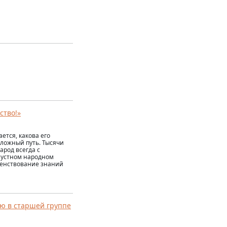
ство!»
ется, какова его
сложный путь. Тысячи
арод всегда с
 устном народном
ршенствование знаний
ию в старшей группе