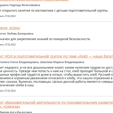
еушина Надежда Вячеславовна
т открытого занятия по математике с детьми подготовительной группы.
но: 27.02.2022
жно, огонь!
олгих Любовь Валерьевна
начен для закрепления знаний по пожарной безопасности.
но: 27.02.2022
кт НОД в подготовительной группе по теме «Хлеб — наше богат
утилина Елена Владимировна, Шмелева Марина Владимировна
оит недорого, и не все дошкольники знают, каким нелегким трудом он доста
я ценность. Прежде чем попасть к нам на стол, хлеб проходит большой и 
азных профессий трудятся днем и ночью, чтобы вырастить хлеб. Русский н
вением и огромным уважением относился к хлебу, что нашло отражение в
тве: сказках, былинах, пословицах. Целью данной работы является сове
 значении хлеба в наш
но: 27.02.2022
кт образовательной деятельности по познавательному развит
у: «Одежда»
абирова Алсу Ильдусовна