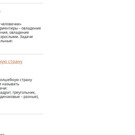
»
 человечки»
ориентиры – овладение
ения, овладение
взрослыми. Задачи
ельные:
ную страну
волшебную страну
и называть
ачи:
адрат, треугольник,
динаковые – разные),
ие.