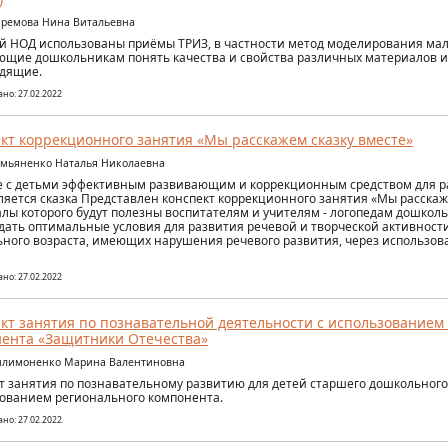
фремова Нина Витальевна
й НОД использованы приёмы ТРИЗ, в частности метод моделирования ма
ющие дошкольникам понять качества и свойства различных материалов и
дящие.
но: 27.02.2022
кт коррекционного занятия «Мы расскажем сказку вместе»
емьяненко Наталья Николаевна
е с детьми эффективным развивающим и коррекционным средством для ра
ляется сказка Представлен конспект коррекционного занятия «Мы расскаж
лы которого будут полезны воспитателям и учителям - логопедам дошкол
оздать оптимальные условия для развития речевой и творческой активност
ного возраста, имеющих нарушения речевого развития, через использов
но: 27.02.2022
кт занятия по познавательной деятельности с использованием
ента «Защитники Отечества»
Филимоненко Марина Валентиновна
т занятия по познавательному развитию для детей старшего дошкольного 
ованием регионального компонента.
но: 27.02.2022