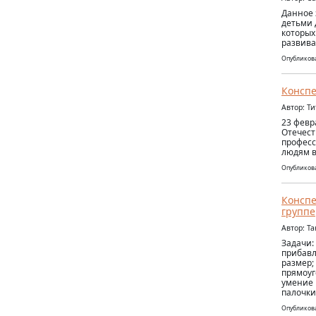
Данное 
детьми 
которых
развива
Опубликова
Конспе
Автор: Т
23 февр
Отечест
професс
людям в
Опубликова
Конспе
группе
Автор: Т
Задачи:
прибавл
размер; 
прямоуг
умение 
палочки,
Опубликова