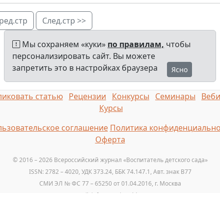
ред.стр
След.стр >>
Мы сохраняем «куки»
по правилам,
чтобы
персонализировать сайт. Вы можете
запретить это в настройках браузера
Ясно
иковать статью
Рецензии
Конкурсы
Семинары
Веб
Курсы
ьзовательское соглашение
Политика конфиденциально
Оферта
© 2016 – 2026 Всероссийский журнал «Воспитатель детского сада»
ISSN: 2782 – 4020, УДК 373.24, ББК 74.147.1, Авт. знак B77
СМИ ЭЛ № ФС 77 – 65250 от 01.04.2016, г. Москва
Email: info@vospitatelds.ru
Тел.: +7 (925) 664-32-11