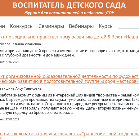
ии
Конкурсы
Семинары
Вебинары
Курсы
кт по социально-нравственному развитию детей 5-6 лет «Наша
услаева Татьяна Ивановна
ии я приглашаю детей провести путешествие и поговорить о том, кто защ
 с глубокой древности и до наших дней.
но: 27.02.2022
кт организованной образовательной деятельности по художес
ческому развитию в подготовительной группе «Город мастеров»
иганшина Алсу Фанисовна
работа знакомит с одним из интереснейших видов творчества – ремейком. 
ка. Сырьем для производства служат уже использованные материалы. Тако
енности очень важен. Сохраняются природные ресурсы, а старые исполь
е вещи и материалы получают новую жизнь. Дать «вторую жизнь» ненуж
льную поделку из бросового материала.
но: 27.02.2022
во-исследовательская деятельность «Сравнение свойств дерева
)