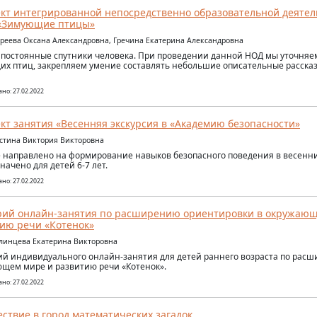
кт интегрированной непосредственно образовательной деятель
 «Зимующие птицы»
иреева Оксана Александровна, Гречина Екатерина Александровна
 постоянные спутники человека. При проведении данной НОД мы уточняе
х птиц, закрепляем умение составлять небольшие описательные расска
но: 27.02.2022
кт занятия «Весенняя экскурсия в «Академию безопасности»
остина Виктория Викторовна
 направлено на формирование навыков безопасного поведения в весенн
начено для детей 6-7 лет.
но: 27.02.2022
ий онлайн-занятия по расширению ориентировки в окружающ
ию речи «Котенок»
улинцева Екатерина Викторовна
й индивидуального онлайн-занятия для детей раннего возраста по рас
щем мире и развитию речи «Котенок».
но: 27.02.2022
ствие в город математических загадок