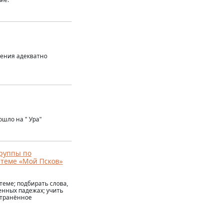
мения адекватно
шло на " Ура"
группы по
 теме «Мой Псков»
теме; подбирать слова,
енных падежах; учить
странённое