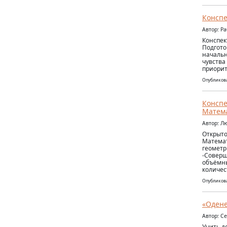
Конспе
Автор: Р
Конспек
Подгото
начальн
чувства
приорит
Опубликова
Конспе
Матем
Автор: 
Открыто
Математ
геометр
-Соверш
объёмны
количес
Опубликова
«Одене
Автор: С
Учить д