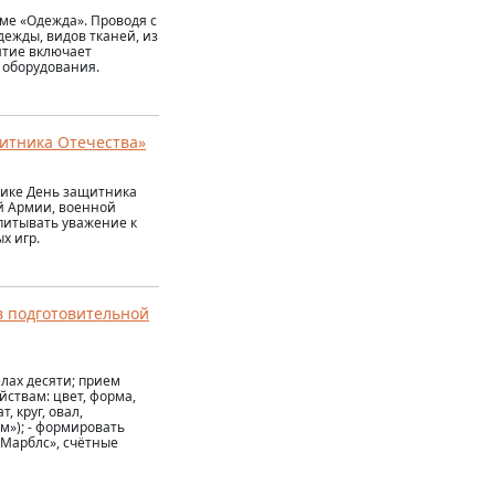
ме «Одежда». Проводя с
ежды, видов тканей, из
ятие включает
 оборудования.
итника Отечества»
нике День защитника
й Армии, военной
спитывать уважение к
х игр.
в подготовительной
лах десяти; прием
йствам: цвет, форма,
, круг, овал,
м»); - формировать
«Марблс», счётные