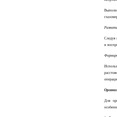
Выполн
глазоме
Развити
Следуя 
и воспр
Формиро
Исполь
расстоя
операци
Органи
Для ор
особенн