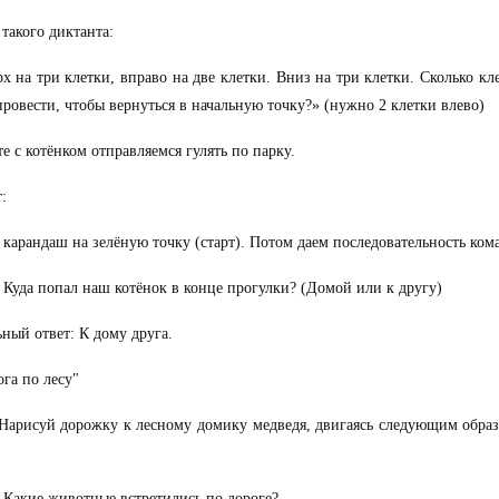
такого диктанта:
рх на три клетки, вправо на две клетки. Вниз на три клетки. Сколько кл
ровести, чтобы вернуться в начальную точку?» (нужно 2 клетки влево)
те с котёнком отправляемся гулять по парку.
:
 карандаш на зелёную точку (старт). Потом даем последовательность ком
 Куда попал наш котёнок в конце прогулки? (Домой или к другу)
ный ответ: К дому друга.
ога по лесу"
 Нарисуй дорожку к лесному домику медведя, двигаясь следующим образ
 Какие животные встретились по дороге?