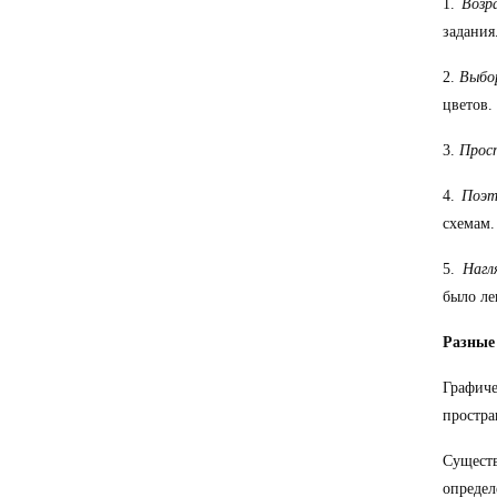
1.
Возр
задания
2.
Выбор
цветов.
3.
Прос
4.
Поэт
схемам.
5.
Нагл
было ле
Разные
Графиче
простра
Сущест
определ