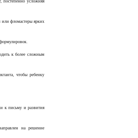
т, постепенно усложняя
и или фломастеры ярких
 формулировок.
одить к более сложным
ктанта, чтобы ребенку
и к письму и развития
направлен на решение