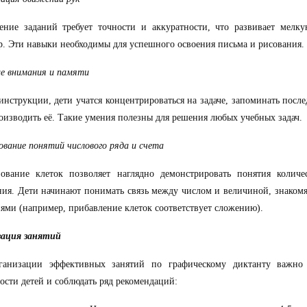
ение заданий требует точности и аккуратности, что развивает мелк
р. Эти навыки необходимы для успешного освоения письма и рисования.
е внимания и памяти
инструкции, дети учатся концентрироваться на задаче, запоминать посл
оизводить её. Такие умения полезны для решения любых учебных задач.
вание понятий числового ряда и счета
зование клеток позволяет наглядно демонстрировать понятия количе
ния. Дети начинают понимать связь между числом и величиной, знаком
ями (например, прибавление клеток соответствует сложению).
зация занятий
ганизации эффективных занятий по графическому диктанту важно 
ости детей и соблюдать ряд рекомендаций: