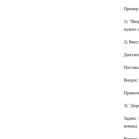
Пример 
1) "Вве
нужно п
2) Вмес
Диктант
Поставь
Вопрос:
Правиль
3) "Дор
Задача:
команд
Вопрос: