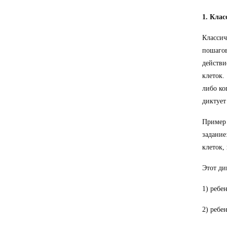
1. Кла
Класси
пошагов
действи
клеток.
либо ко
диктует
Пример 
задание
клеток, 
Этот ди
1) ребе
2) ребе