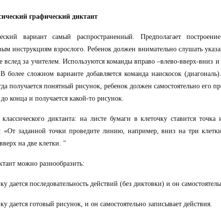
ссический графический диктант
ческий вариант самый распространенный. Предполагает построен
ым инструкциям взрослого. Ребенок должен внимательно слушать указа
е вслед за учителем. Используются команды вправо –влево-вверх-вниз и
 В более сложном варианте добавляется команда наискосок (диагональ).
гда получается понятный рисунок, ребенок должен самостоятельно его п
 до конца и получается какой-то рисунок.
классического диктанта: на листе бумаги в клеточку ставится точка 
: «От заданной точки проведите линию, например, вниз на три клетки
вверх на две клетки. "
ктант можно разнообразить:
нку дается последовательность действий (без диктовки) и он самостоятел
нку дается готовый рисунок, и он самостоятельно записывает действия.