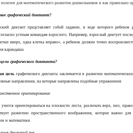
 полезен для математического развития дошкольников и как правильно ор
кое графический диктант?
ский диктант представляет собой задание, в ходе которого ребенок 
согласно устным командам взрослого. Например, взрослый диктует после
летки вверх, одна клетка вправо», а ребенок должен точно воспроизвес
я карандаша.
 цели графического диктанта?
ая цель
графического диктанта заключается в развитии математических
овные направления, на которые направлены подобные упражнения:
анственное ориентирование
 учится ориентироваться на плоскости листа, различать верх, низ, право
ствует развитию пространственного воображения, которое важно для
ии и математики.
ация движений рук