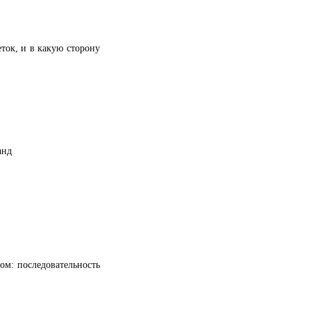
еток, и в какую сторону
анд
ом: последовательность