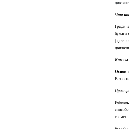
диктант
Что та
Графиче
бумаги 
(«две к
движени
Каковы
Основн
Вот осн
Простр
Ребенок
способ
геометр
Координ