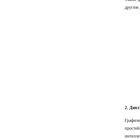
другим 
2. Дикт
Графиче
прост
интелле