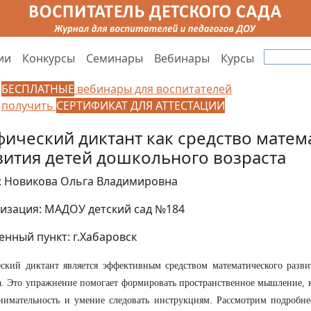
ии
Конкурсы
Семинары
Вебинары
Курсы
БЕСПЛАТНЫЕ
вебинары для воспитателей
получить
СЕРТИФИКАТ ДЛЯ АТТЕСТАЦИИ
фический диктант как средство матем
вития детей дошкольного возраста
: Новикова Ольга Владимировна
изация: МАДОУ детский сад №184
енный пункт: г.Хабаровск
ский диктант является эффективным средством математического разви
а. Это упражнение помогает формировать пространственное мышление,
нимательность и умение следовать инструкциям. Рассмотрим подробне