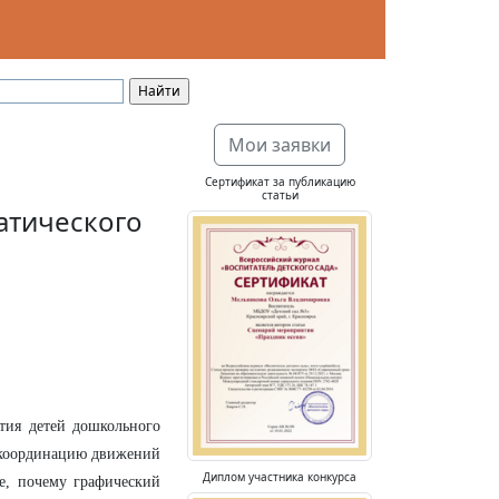
Мои заявки
Сертификат за публикацию
статьи
атического
тия детей дошкольного
 координацию движений
Диплом участника конкурса
е, почему графический