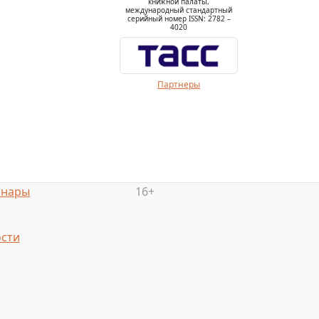
книжной палаты,
международный стандартный
серийный номер ISSN: 2782 –
4020
Партнеры
инары
16+
сти