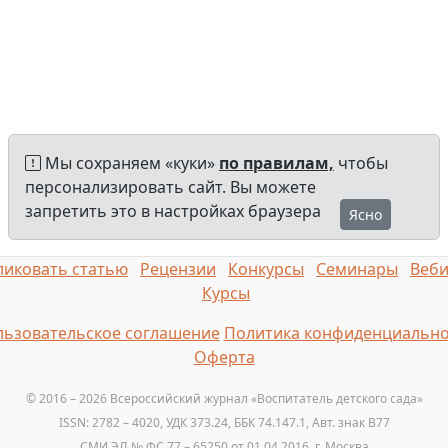
Мы сохраняем «куки»
по правилам,
чтобы
персонализировать сайт. Вы можете
запретить это в настройках браузера
Ясно
иковать статью
Рецензии
Конкурсы
Семинары
Веб
Курсы
ьзовательское соглашение
Политика конфиденциально
Оферта
© 2016 – 2026 Всероссийский журнал «Воспитатель детского сада»
ISSN: 2782 – 4020, УДК 373.24, ББК 74.147.1, Авт. знак B77
СМИ ЭЛ № ФС 77 – 65250 от 01.04.2016, г. Москва