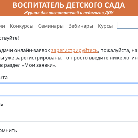
ии
Конкурсы
Семинары
Вебинары
Курсы
ствуйте!
одачи онлайн-заявок
зарегистрируйтесь
, пожалуйста, на
Вы уже зарегистрированы, то просто введите ниже логин
 в раздел «Мои заявки».
очта
ль
омнить