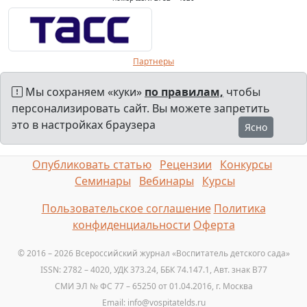
Партнеры
Мы сохраняем «куки»
по правилам,
чтобы
персонализировать сайт. Вы можете запретить
это в настройках браузера
Ясно
Опубликовать статью
Рецензии
Конкурсы
Семинары
Вебинары
Курсы
Пользовательское соглашение
Политика
конфиденциальности
Оферта
© 2016 – 2026 Всероссийский журнал «Воспитатель детского сада»
ISSN: 2782 – 4020, УДК 373.24, ББК 74.147.1, Авт. знак B77
СМИ ЭЛ № ФС 77 – 65250 от 01.04.2016, г. Москва
Email: info@vospitatelds.ru