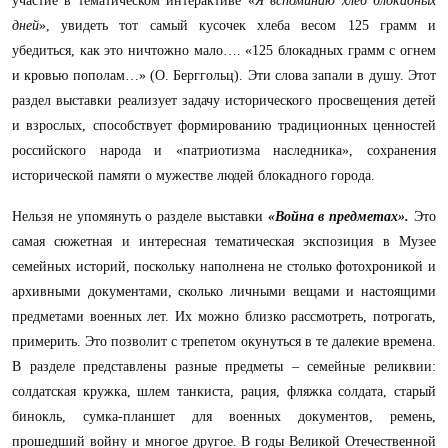
участие в тематическом интерактиве «
Я вспоминаю хлеб блокадных
дней
», увидеть тот самый кусочек хлеба весом 125 грамм и
убедиться, как это ничтожно мало…. «125 блокадных грамм с огнем
и кровью пополам…» (О. Берггольц). Эти слова запали в душу. Этот
раздел выставки реализует задачу исторического просвещения детей
и взрослых, способствует формированию традиционных ценностей
российского народа и «патриотизма наследника», сохранения
исторической памяти о мужестве людей блокадного города.
Нельзя не упомянуть о разделе выставки
«Война в предметах».
Это
самая сюжетная и интересная тематическая экспозиция в Музее
семейных историй, поскольку наполнена не столько фотохроникой и
архивными документами, сколько личными вещами и настоящими
предметами военных лет. Их можно близко рассмотреть, потрогать,
примерить. Это позволит с трепетом окунуться в те далекие времена.
В разделе представлены разные предметы – семейные реликвии:
солдатская кружка, шлем танкиста, рация, фляжка солдата, старый
бинокль, сумка-планшет для военных документов, ремень,
прошедший войну и многое другое. В годы Великой Отечественной