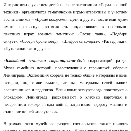
Интерактивы с участием детей на фоне экспозиции «Парад военной
техники» организуются тематические игры-интерактивы с участием
воспитанников – «
Время поиграть
»
.
Дети и другие посетители музея
имеют прекрасную возможность поучаствовать в настольно-
печатных играх военной тематики: «Сложи танк», «Подбери
силуэт», «Собери бронепоезд», «Шифровка солдата», «Разведчики»,
«Путь танкиста» и другие.
«Блокадной вечности страницы»-
особый содрогающий раздел
Музея семейных историй, повествующий о героической обороне
Ленинграда. Экспозиция собрала не только общие материалы нашей
истории, но, самое важное, личные материалы семей наших
воспитанников и педагогов. Наши юные экскурсоводы повествуют о
блокадном Ленинграде, рассказывают о хлебных карточках и
невероятном голоде в годы войны, затрагивают «дорогу жизни» и
ездившие по ней «полуторки».
В рамках этого музейного раздела гости смогли также принять