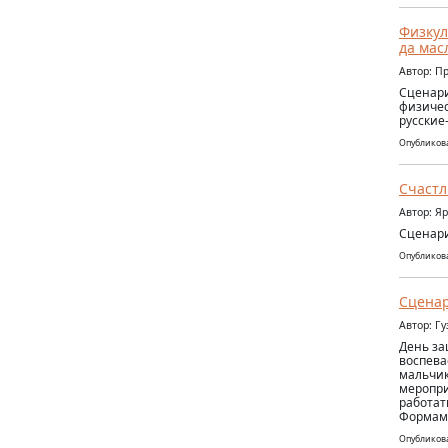
Физкул
да мас
Автор: П
Сценари
физичес
русские
Опубликова
Счастл
Автор: Я
Сценари
Опубликова
Сценар
Автор: Г
День за
воспева
мальчик
меропри
работат
Формам
Опубликова