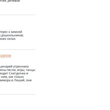
ятия, речевой
терес к зимней
ы дошкольников;
воих силах.
группе
сценарий утренника
ены песни, игры, танцы
ходит Снегурочка и
 ним, как только
икимора и Леший, они