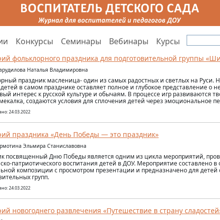
ии
Конкурсы
Семинары
Вебинары
Курсы
ий фольклорного праздника для подготовительной группы «Ш
арудилова Наталья Владимировна
рный праздник масленица- один из самых радостных и светлых на Руси. 
 детей в самом празднике оставляет полное и глубокое представление о н
вый интерес к русской культуре и обычаям. В процессе игр развиваются т
смекалка, создаются условия для сплочения детей через эмоциональное п
но: 24.03.2022
ий праздника «День Победы — это праздник»
ормотина Эльмира Станиславовна
к посвященный Дню Победы является одним из цикла мероприятий, пров
ско-патриотического воспитания детей в ДОУ. Мероприятие составлено в
ьной композиции с просмотром презентации и предназначено для детей 
вительных групп.
но: 24.03.2022
ий новогоднего развлечения «Путешествие в страну сладостей