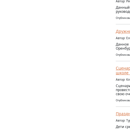
Автор: Р
Данный 
руковод
Опубликова
Дружны
Автор: Е
Данное 
Оренбур
Опубликова
Сценар
школе
Автор: К
Сценари
провест
свою оч
Опубликова
Праздн
Автор: Т
Дети ср