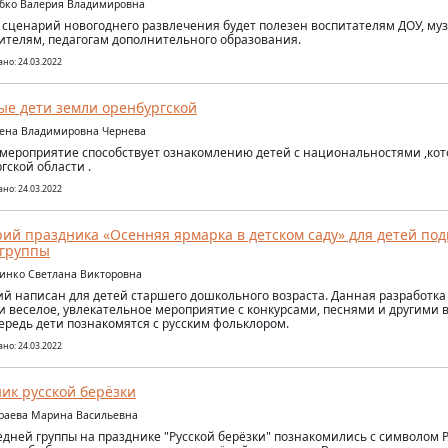
ябко Валерия Владимировна
сценарий новогоднего развлечения будет полезен воспитателям ДОУ, м
ителям, педагогам дополнительного образования.
но: 24.03.2022
е дети земли оренбургской
лена Владимировна Чернева
мероприятие способствует ознакомлению детей с национальностями ,ко
гской области .
но: 24.03.2022
ий праздника «Осенняя ярмарка в детском саду» для детей под
 группы
линко Светлана Викторовна
й написан для детей старшего дошкольного возраста. Данная разработка
и веселое, увлекательное мероприятие с конкурсами, песнями и другими 
ередь дети познакомятся с русским фольклором.
но: 24.03.2022
ик русской берёзки
ураева Марина Васильевна
едней группы на празднике "Русской берёзки" познакомились с символом Р