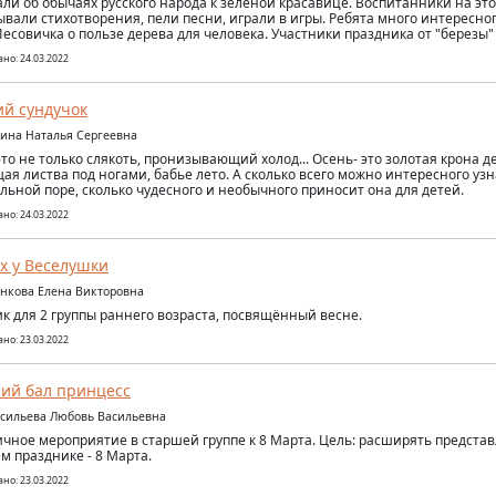
али об обычаях русского народа к зелёной красавице. Воспитанники на э
ывали стихотворения, пели песни, играли в игры. Ребята много интересног
 Лесовичка о пользе дерева для человека. Участники праздника от "березы
но: 24.03.2022
й сундучок
сина Наталья Сергеевна
это не только слякоть, пронизывающий холод... Осень- это золотая крона д
я листва под ногами, бабье лето. А сколько всего можно интересного узн
льной поре, сколько чудесного и необычного приносит она для детей.
но: 24.03.2022
ях у Веселушки
енкова Елена Викторовна
к для 2 группы раннего возраста, посвящённый весне.
но: 23.03.2022
ий бал принцесс
асильева Любовь Васильевна
чное мероприятие в старшей группе к 8 Марта. Цель: расширять представ
м празднике - 8 Марта.
но: 23.03.2022