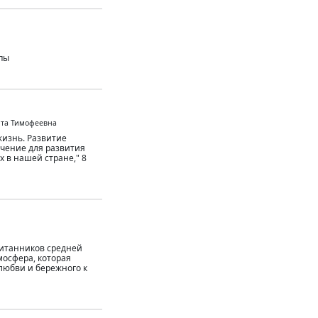
пы
ита Тимофеевна
 жизнь. Развитие
чение для развития
 в нашей стране," 8
питанников средней
мосфера, которая
любви и бережного к