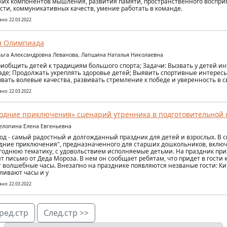
ких компонентов мышления, развития памяти, пространственного воспри
сти, коммуникативных качеств, умение работать в команде.
но: 22.03.2022
я Олимпиада
льга Александровна Леванова, Лапшина Наталья Николаевна
риобщить детей к традициям большого спорта; Задачи: Вызвать у детей ин
де; Продолжать укреплять здоровье детей; Выявить спортивные интерес
вать волевые качества, развивать стремление к победе и уверенность в с
но: 22.03.2022
одние приключения» сценарий утренника в подготовительной 
елопина Елена Евгеньевна
од - самый радостный и долгожданный праздник для детей и взрослых. В 
дние приключения", предназначенного для старших дошкольников, включ
годнюю тематику, с удовольствием исполняемые детьми. На праздник при
т письмо от Деда Мороза. В нем он сообщает ребятам, что придет в гости к
 волшебные часы. Внезапно на празднике появляются незваные гости: К
ливают часы и у
но: 22.03.2022
ред.стр
След.стр >>