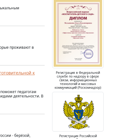
узыкальным
торые проживают в
готовительной к
Регистрация в Федеральной
службе по надзору в сфере
связи, информационных
технологий и массовых
коммуникаций (Роскомнадзор)
 поможет педагогам
видами деятельности. В
оссии - берёзой,
Регистрация Российской