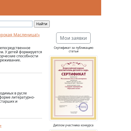
ирокая Масленица!»
Мои заявки
Непосредственное
Сертификат за публикацию
статьи
ем. У детей формируется
ворческие способности
ереживание.
одимых в русле
 форме литературно-
старших и
»
Диплом участника конкурса