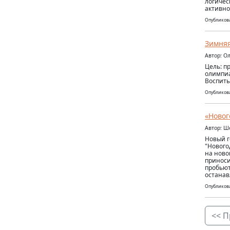
логичес
активно
Опубликова
Зимня
Автор: О
Цель: п
олимпиа
Воспиты
Опубликова
«Новог
Автор: Ш
Новый г
"Нового
на ново
приноси
пробьют
останав
Опубликова
<< П