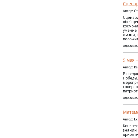
Сценар
Автор: С
Сценари
обобщен
космона
умение 
жизни, 
положи
Опубликова
9 мая 
Автор: К
В предл
Победы.
меропри
сопереж
патриот
Опубликова
Матема
Автор: Е
Конспек
знаний 
ориенти