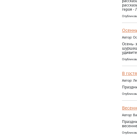
рассказ
рассказ
героя -
Опубликова
Осенни
Автор: О
Осень- 
шуршаща
удивите
Опубликова
В гост
Автор: Л
Праздни
Опубликова
Весенн
Автор: В
Праздни
весенне
Опубликова