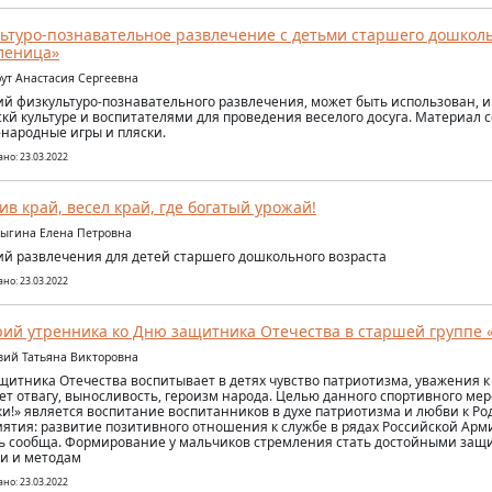
ьтуро-познавательное развлечение с детьми старшего дошколь
леница»
рут Анастасия Сергеевна
й физкультуро-познавательного развлечения, может быть использован, и
кй культуре и воспитателями для проведения веселого досуга. Материал
-народные игры и пляски.
но: 23.03.2022
ив край, весел край, где богатый урожай!
рыгина Елена Петровна
й развлечения для детей старшего дошкольного возраста
но: 23.03.2022
ий утренника ко Дню защитника Отечества в старшей группе «
узий Татьяна Викторовна
щитника Отечества воспитывает в детях чувство патриотизма, уважения к
ет отвагу, выносливость, героизм народа. Целью данного спортивного меро
и!» является воспитание воспитанников в духе патриотизма и любви к Ро
ятия: развитие позитивного отношения к службе в рядах Российской Арм
ь сообща. Формирование у мальчиков стремления стать достойными защ
и и методам
но: 23.03.2022