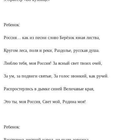
Ребенок:
Россия… как из песни слово Берёзок юная листва,
Кругом леса, поля и реки, Раздолье, русская душа.
Люблю тебя, моя Россия! За ясный свет твоих очей,
За ум, за подвиги святые, За голос звонкий, как ручей.
Распростерлись в дымке синей Величавые края,
Это ты, моя Россия, Свет мой, Родина моя!
Ребенок:
Расступись честной народ, не пыли дорожка .