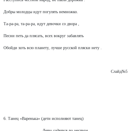
Добры молодцы идут погулять немножко.
Та-ра-ра, та-ра-ра, идут девочки со двора ,
Песни петь да плясать, всех вокруг забавлять
Обойди хоть всю планету, лучше русской пляски нету .
Слайд№5
6. Танец «Варенька» (дети исполняют танец)
Дети садятся по местам.