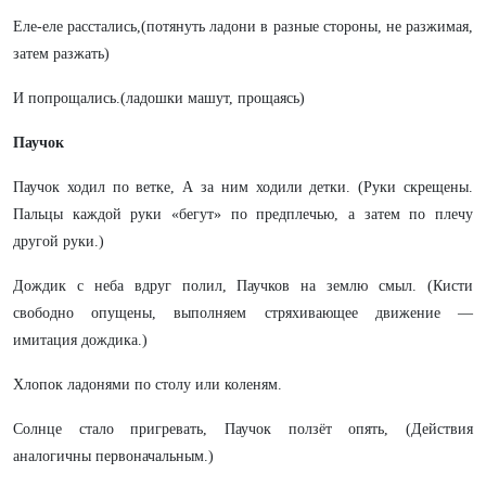
Еле-еле расстались,(потянуть ладони в разные стороны, не разжимая,
затем разжать)
И попрощались.(ладошки машут, прощаясь)
Паучок
Паучок ходил по ветке, А за ним ходили детки. (Руки скрещены.
Пальцы каждой руки «бегут» по предплечью, а затем по плечу
другой руки.)
Дождик с неба вдруг полил, Паучков на землю смыл. (Кисти
свободно опущены, выполняем стряхивающее движение —
имитация дождика.)
Хлопок ладонями по столу или коленям.
Солнце стало пригревать, Паучок ползёт опять, (Действия
аналогичны первоначальным.)