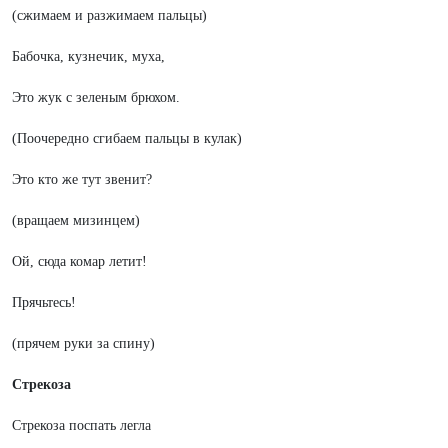
(сжимаем и разжимаем пальцы)
Бабочка, кузнечик, муха,
Это жук с зеленым брюхом.
(Поочередно сгибаем пальцы в кулак)
Это кто же тут звенит?
(вращаем мизинцем)
Ой, сюда комар летит!
Прячьтесь!
(прячем руки за спину)
Стрекоза
Стрекоза поспать легла