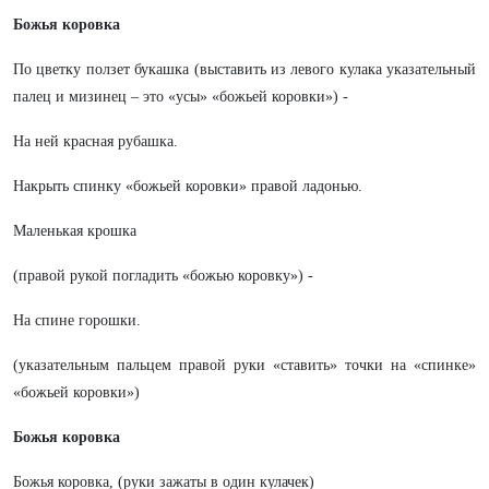
Божья коровка
По цветку ползет букашка (выставить из левого кулака указательный
палец и мизинец – это «усы» «божьей коровки») -
На ней красная рубашка.
Накрыть спинку «божьей коровки» правой ладонью.
Маленькая крошка
(правой рукой погладить «божью коровку») -
На спине горошки.
(указательным пальцем правой руки «ставить» точки на «спинке»
«божьей коровки»)
Божья коровка
Божья коровка, (руки зажаты в один кулачек)