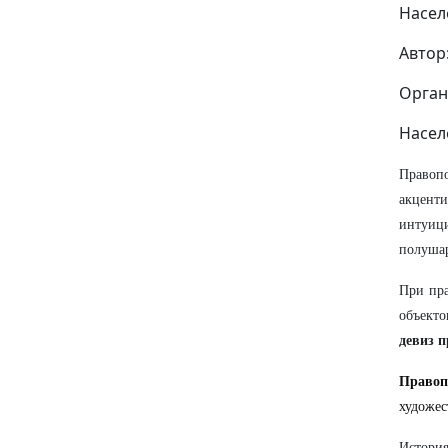
Насел
Автор
Орган
Насел
Правоп
акценти
интуици
полушар
При пра
объекто
девиз 
Право
художес
История