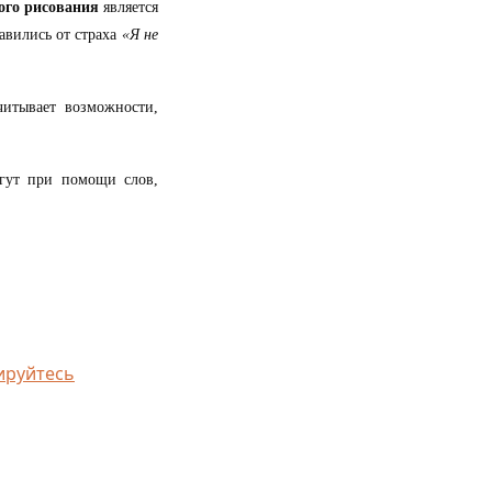
го рисования
является
бавились от страха
«Я не
читывает возможности,
огут при помощи слов,
ируйтесь