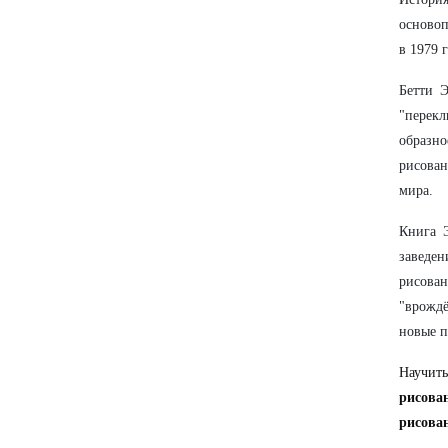
основоп
в 1979 
Бетти Э
"перек
образн
рисова
мира.
Книга 
заведен
рисован
"врождё
новые п
Научит
рисова
рисова