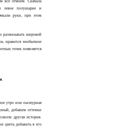
м все отмоем. Сначала
ли левое полушарие и
ачкали руки, при этом
о размазывать широкой
нь нравится необычное
етных точек появляется
и
.
ное утро или пасмурная
ерный, добавим оттенки
совсем другая история.
ие цвета добавить в его