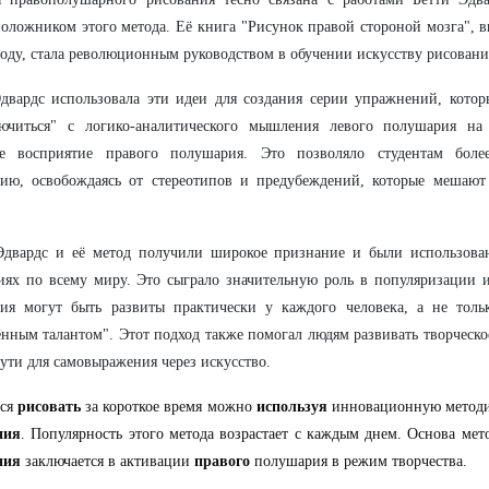
оложником этого метода. Её книга "Рисунок правой стороной мозга", 
году, стала революционным руководством в обучении искусству рисовани
двардс использовала эти идеи для создания серии упражнений, кото
лючиться" с логико-аналитического мышления левого полушария на
ое восприятие правого полушария. Это позволяло студентам боле
нию, освобождаясь от стереотипов и предубеждений, которые мешают
Эдвардс и её метод получили широкое признание и были использова
иях по всему миру. Это сыграло значительную роль в популяризации 
ия могут быть развиты практически у каждого человека, а не тольк
нным талантом". Этот подход также помогал людям развивать творческ
ути для самовыражения через искусство.
ься
рисовать
за короткое время можно
используя
инновационную метод
ния
. Популярность этого метода возрастает с каждым днем. Основа ме
ния
заключается в активации
правого
полушария в режим творчества.