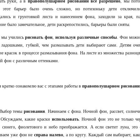
ать руки, а в
правополушарном рисовании все разрешено
, мы пото
ь этот барьер было очень сложно, но потихоньку дети отключи
дались и грунтовкой листа и нанесением фона, заходили за края, п
ние было замечательное, дети раскрепостились, барьеры были сняты.
а мы учились
рисовать фон
,
используя различные способы
. Фон можн
 ладошками, губкой, чем размазывать дети выбирают сами. Детям оче
е красок в процессе размазывания фона. На листе из множества разноцв
й фон с различным оттенками.
я кратко ознакомлю вас с этапами работы в
правополушарном рисовани
 Выбор темы
рисования
. Начинаем с фона. Ночной фон, рассвет, солнеч
 Обсуждаем, какие краски
использовать
. Ночной фон это не только ч
 синего, фиолетового и небо преображается. А если светит луна, это 
ываем уже фон не
справа налево
, а по кругу. Каждый сам выбирает, как