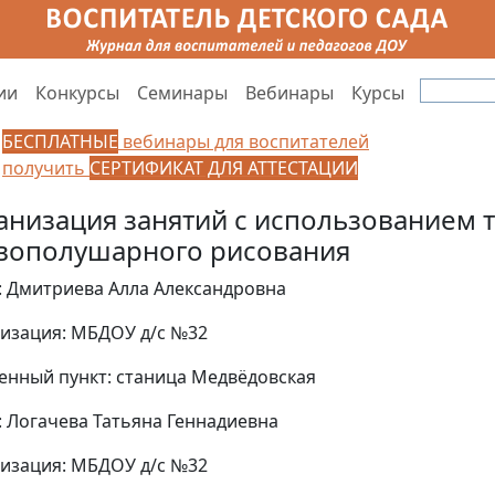
ии
Конкурсы
Семинары
Вебинары
Курсы
БЕСПЛАТНЫЕ
вебинары для воспитателей
получить
СЕРТИФИКАТ ДЛЯ АТТЕСТАЦИИ
анизация занятий с использованием 
вополушарного рисования
: Дмитриева Алла Александровна
изация: МБДОУ д/с №32
енный пункт: станица Медвёдовская
: Логачева Татьяна Геннадиевна
изация: МБДОУ д/с №32