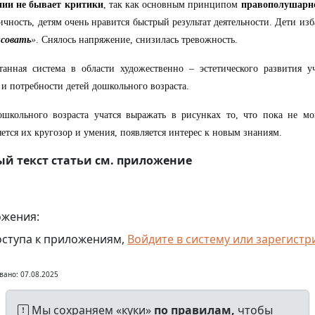
нии не бывает критики
, так как основным принципом
правополушарно
ичность, детям очень нравится быстрый результат деятельности. Дети из
исовать
»
. Снялось напряжение, снизилась тревожность.
танная система в области художественно – эстетического развития у
 и потребности детей дошкольного возраста.
ошкольного возраста учатся выражать в рисунках то, что пока не м
ется их кругозор и умения, появляется интерес к новым знаниям.
й текст статьи см. приложение
жения:
оступа к приложениям,
Войдите в систему или зарегистр
вано: 07.08.2025
Мы сохраняем «куки»
по правилам,
чтобы