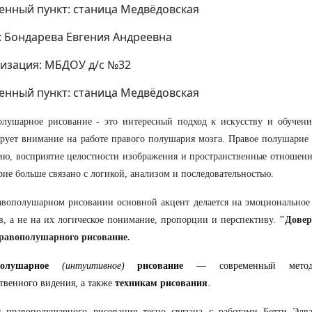
енный пункт: станица Медвёдовская
: Бондарева Евгения Андреевна
изация: МБДОУ д/с №32
енный пункт: станица Медвёдовская
олушарное рисование - это интересный подход к искусству и обучен
рует внимание на работе правого полушария мозга. Правое полушарие о
ю, восприятие целостности изображения и пространственные отношения
ие больше связано с логикой, анализом и последовательностью.
вополушарном рисовании основной акцент делается на эмоциональное 
в, а не на их логическое понимание, пропорции и перспективу.
"Доверь
правополушарного рисование.
полушарное
(интуитивное)
рисование
— современный метод 
твенного видения, а также
техникам рисования
.
 правополушарного рисования тесно связана с работами Бетти Эдвар