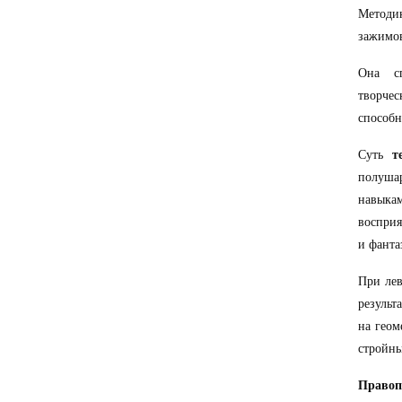
Метод
зажимо
Она сп
творче
способн
Суть
т
полушар
навыка
восприя
и фанта
При ле
результ
на геом
стройны
Правоп