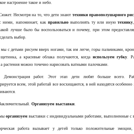
акое настроение такое и небо.
 Сюжет. Несмотря на то, что дети знают
техники правополушарного ри
с ними, напоминает, как
правильно
выполнять ту или иную
технику
какой лучше было бы воспользоваться и почему, при этом предоставл
сделать выбор.
 мы с детьми рисуем вверх ногами, так им легче, горы пальчиками, кро
 щетинка, а красивые облака получаются, когда
используем губку
. Р
 а растения можно точечно нарисовать ватными палочками.
. Демонстрация работ. Этот этап дети любят больше всего. Ра
рируется всем, этой работай все восхищаются, в ней находятся особенн
иваются.
 Заключительный.
Организуем выставки
.
 мы
организуем
выставки с индивидуальными работами, выполненные с в
орческая работа вызывает у детей только положительные эмоци