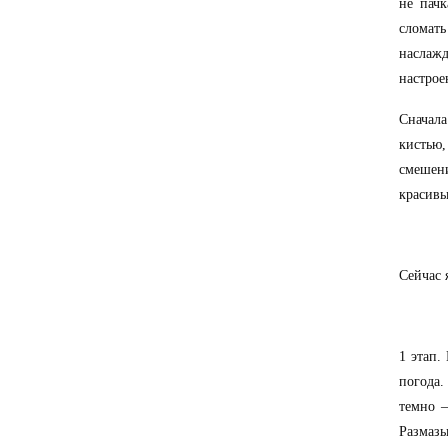
не пачк
сломат
наслаж
настрое
Сначал
кистью,
смешени
красивы
Сейчас 
1 этап.
погода.
темно –
Размаз