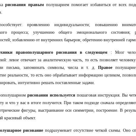
ика
рисования правым
полушарием помогает избавиться от всех под
в.
особствует: проявлению индивидуальности; повышению внимат
ского процесса; улучшению общего эмоционального состояния; 
остей; избавлению от внутренних барьеров; обретению внутренней гарм
ехники правополушарного рисования в следующем
: Мозг челов
ий: левое отвечает за аналитическую часть, то есть позволяет человеку
ми письма, запоминать символы, числа и т. д.
Правое
полушарие 
тие реальности, то есть оно обрабатывает информацию целиком, позволя
зировать, интуитивно решать поставленные задачи.
вополушарном
рисовании используется
пошаговая инструкция. Вы четк
ату и что у вас в итоге получится. При таком подходе сначала определя
етрические фигуры, выстраивание оси симметрии, построение. В резуль
й красивый объект.
олушарное рисование
подразумевает отсутствие четкой схемы. Оно с