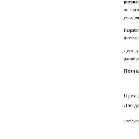
рисова
не крит
умею
р
Разрабо
интерес
Дети д
расширя
Полны
Прило
Для д
Опублико