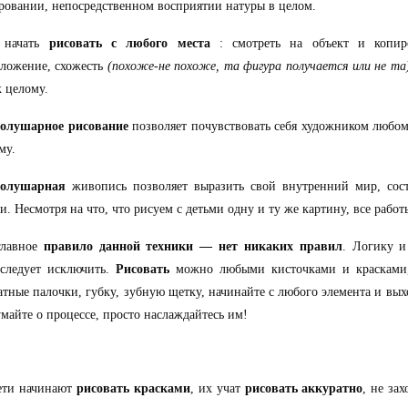
ровании, непосредственном восприятии натуры в целом.
 начать
рисовать с любого места
: смотреть на объект и копиро
ложение, схожесть
(похоже-не похоже, та фигура получается или не та
к целому.
олушарное рисование
позволяет почувствовать себя художником любом
му.
олушарная
живопись позволяет выразить свой внутренний мир, сост
и. Несмотря на что, что рисуем с детьми одну и ту же картину, все работ
главное
правило данной техники — нет никаких правил
. Логику и
 следует исключить.
Рисовать
можно любыми кисточками и краскам
ватные палочки, губку, зубную щетку, начинайте с любого элемента и вых
майте о процессе, просто наслаждайтесь им!
ети начинают
рисовать красками
, их учат
рисовать аккуратно
, не за