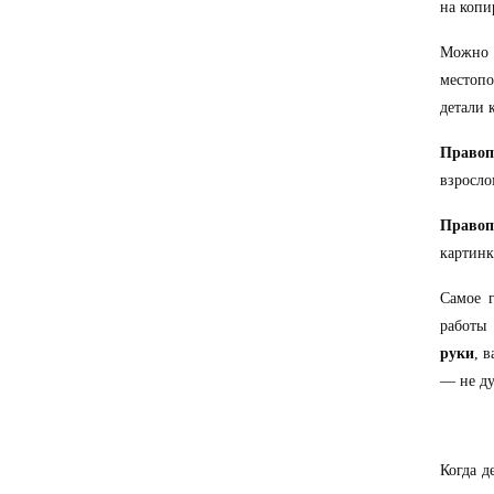
на копи
Можно
местопо
детали 
Правоп
взросло
Правоп
картинк
Самое 
работы
руки
, 
— не ду
Когда д