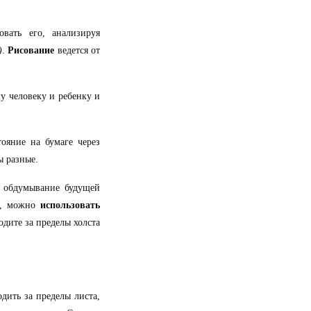
вать его, анализируя
)
.
Рисование
ведется от
у человеку и ребенку и
ояние на бумаге через
ы разные.
 обдумывание будущей
и, можно
использовать
одите за пределы холста
ходить за пределы листа,