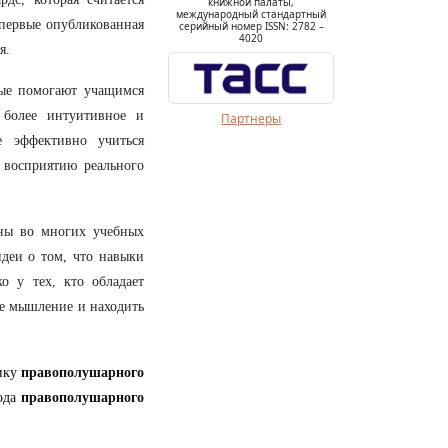
книжной палаты,
международный стандартный
впервые опубликованная
серийный номер ISSN: 2782 –
4020
я.
рые помогают учащимся
 более интуитивное и
Партнеры
е эффективно учиться
 восприятию реального
ны во многих учебных
идеи о том, что навыки
о у тех, кто обладает
ое мышление и находить
ику
правополушарного
тода
правополушарного