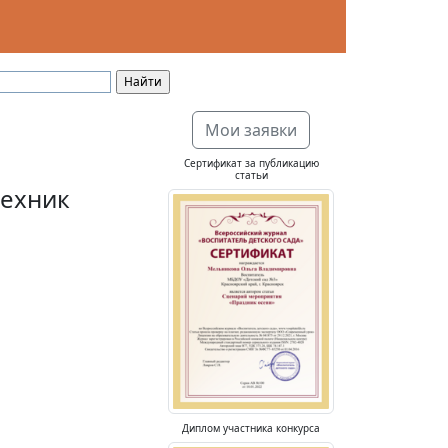
Мои заявки
Сертификат за публикацию
статьи
техник
Диплом участника конкурса