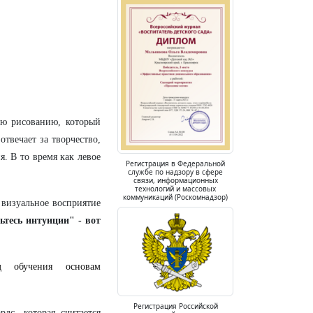
ию рисованию, который
твечает за творчество,
. В то время как левое
Регистрация в Федеральной
службе по надзору в сфере
связи, информационных
технологий и массовых
коммуникаций (Роскомнадзор)
визуальное восприятие
тесь интуиции" - вот
обучения основам
Регистрация Российской
дс, которая считается