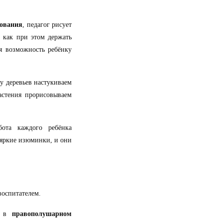
сования
, педагог рисует
, как при этом держать
яя возможность ребёнку
ну деревьев настукиваем
астения прорисовываем
бота каждого ребёнка
о яркие изюминки, и они
оспитателем.
и, в
правополушарном