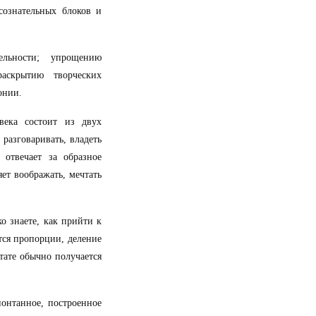
сознательных блоков и
ельности; упрощению
раскрытию творческих
онии.
ека состоит из двух
 разговаривать, владеть
отвечает за образное
ет воображать, мечтать
о знаете, как прийти к
ются пропорции, деление
тате обычно получается
понтанное, построенное