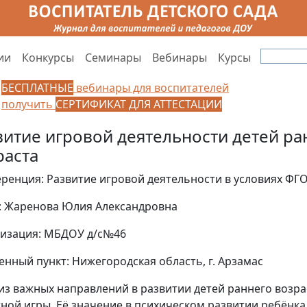
ии
Конкурсы
Семинары
Вебинары
Курсы
БЕСПЛАТНЫЕ
вебинары для воспитателей
получить
СЕРТИФИКАТ ДЛЯ АТТЕСТАЦИИ
витие игровой деятельности детей ра
раста
ренция: Развитие игровой деятельности в условиях ФГ
: Жаренова Юлия Александровна
изация: МБДОУ д/с№46
енный пункт: Нижегородская область, г. Арзамас
из важных направлений в развитии детей раннего возра
ной игры. Её значение в психическом развитии ребёнка