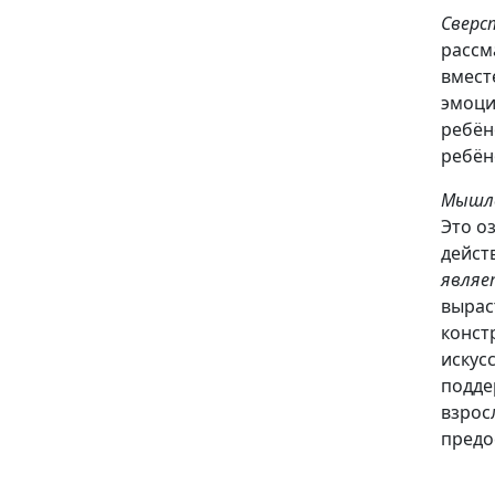
Сверс
рассм
вмест
эмоци
ребён
ребёно
Мышл
Это о
дейст
являе
вырас
конст
искус
подде
взрос
предо