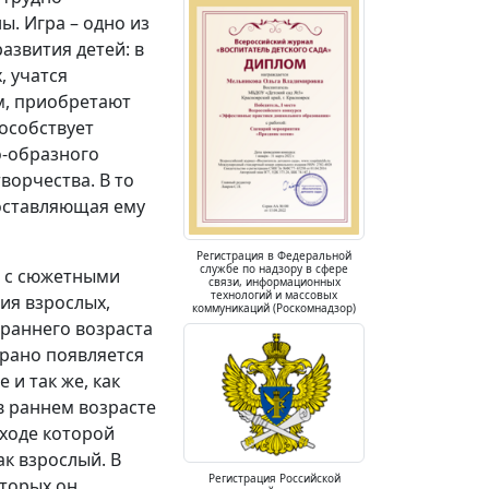
ы. Игра – одно из
азвития детей: в
, учатся
м, приобретают
особствует
о-образного
ворчества. В то
доставляющая ему
Регистрация в Федеральной
службе по надзору в сфере
ы с сюжетными
связи, информационных
технологий и массовых
ия взрослых,
коммуникаций (Роскомнадзор)
 раннего возраста
 рано появляется
 и так же, как
в раннем возрасте
 ходе которой
к взрослый. В
Регистрация Российской
оторых он