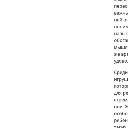
перео
важны
ней о
поним
навык
обога
мышле
же вр
удово
Среди
игруш
котор
для р
стрем
они. 
особо
ребён
таких