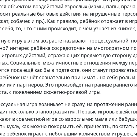
тся объектом воздействий взрослых (мамы, папы, врача,
осит реальные бытовые действия на игрушечные персон
ат, собачек и пр.). Как правило, ребёнок отражает в игр
 себя, то, что с ним происходит, о чём узнаёт из книжек
ную игру в этом возрасте называют процессуальной, п
ной интерес ребёнка сосредоточен на многократном по
е игровых действий, отражающих предметную сторону д
лых. Социальные, межличностные отношения между пе
ятся пока ещё как бы в подтексте, они станут проявлятьс
 ребёнок начнёт сознательно принимать на себя роль и
ки или партнёров. Это произойдёт на границе раннего 
ста, с появлением сюжетно-ролевой игры.
ссуальная игра возникает не сразу, на протяжении ранн
дит несколько этапов развития. Первые игровые дейст
кают в совместной игре со взрослыми: мама или бабушк
ь куклу, как можно покормить её, причесать, покатать в
ле ребёнок играет с небольшим количеством игрушек, ч