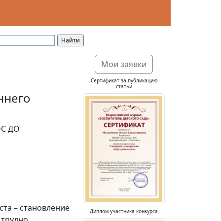
Мои заявки
Сертификат за публикацию
статьи
ннего
ОС ДО
ста – становление
Диплом участника конкурса
 трудно