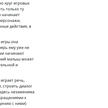
о круг игровых
ть только ту
н начинает
 персонажи,
нные действия, в
 игры она
перь ему уже не
ами начинают
тний малыш может
тельной и
играет речь,
, строить диалог
 здесь незаменима
обращениями к
щению с ними)