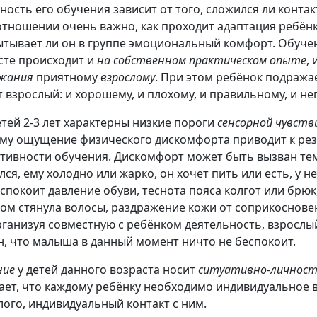
ность его обучения зависит от того, сложился ли контакт
отношении очень важно, как проходит адаптация ребёнка
ытывает ли он в группе эмоциональный комфорт. Обуче
сте происходит и
на собственном практическом опыте
,
жания
приятному
взрослому
. При этом ребёнок подражае
т взрослый: и хорошему, и плохому, и правильному, и не
етей 2-3 лет характерны низкие пороги
сенсорной чувст
му ощущение физического дискомфорта приво­дит к ре
тивности обучения. Диском­форт может быть вызван тем
ся, ему холодно или жарко, он хочет пить или есть, у не
еспокоит давление обуви, теснота пояса колгот или брюк
ом стянула волосы, раздра­жение кожи от соприкоснове
Организуя совместную с ребёнком деятельность, взросл
н, что малыша в данный момент ничто не беспокоит.
ние
у детей данного возраста носит
ситуативно-личнос
ает, что каждому ребёнку не­обходимо индивидуальное
лого, индивидуаль­ный контакт с ним.