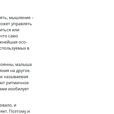
мять, мышление –
может управлять
иться или
 что само
ажнейшая осо­
используемых в
стоянны, малыша
яния на другое.
ак называемая
ают ритмичное
рами изобилует
овало, и
ряет. Поэтому и