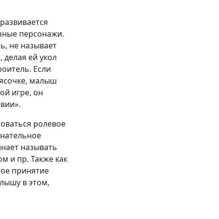
 развивается
ечные персонажи.
ь, не называет
, делая ей укол
роитель. Если
олясочке, малыш
той игре, он
твии».
роваться ролевое
знательное
инает называть
м и пр. Также как
ное принятие
лышу в этом,