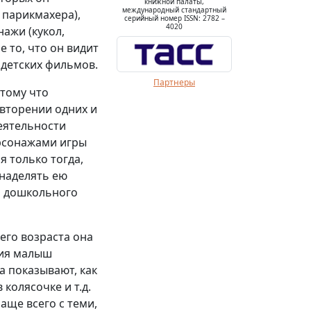
книжной палаты,
международный стандартный
 парикмахера),
серийный номер ISSN: 2782 –
4020
ажи (кукол,
е то, что он видит
, детских фильмов.
Партнеры
отому что
вторении одних и
еятельности
рсонажами игры
я только тогда,
 наделять ею
и дошкольного
его возраста она
вия малыш
а показывают, как
 колясочке и т.д.
аще всего с теми,