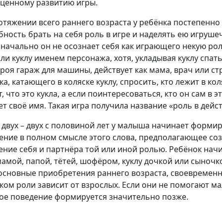
ценному развитию игры.
отяжении всего раннего возраста у ребёнка постепенно
бность брать на себя роль в игре и наделять ею игруш
начально он не осознает себя как играющего некую рол
или куклу именем персонажа, хотя, укладывая куклу спать
троя гараж для машины, действует как мама, врач или ст
ка, катающего в коляске куклу, спросить, кто лежит в к
, что это кукла, а если поинтересоваться, кто он сам в э
ет своё имя. Такая игра получила название «роль в дейс
 двух – двух с половиной лет у малыша начинает форми
ение в полном смысле этого слова, предполагающее со
ение себя и партнёра той или иной ролью. Ребёнок нач
мамой, папой, тётей, шофёром, куклу дочкой или сыночко
 основные приобретения раннего возраста, своевремен
ком роли зависит от взрослых. Если они не помогают ма
ое поведение формируется значительно позже.