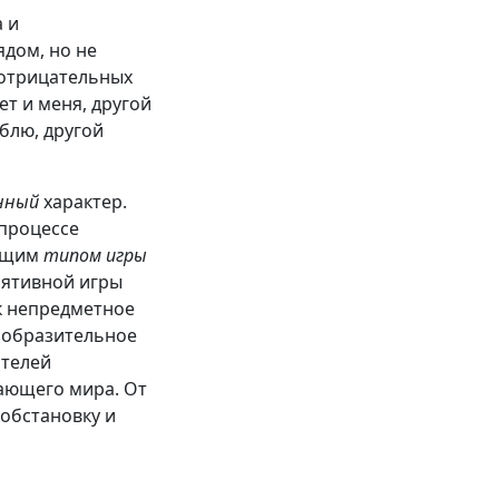
 и
ядом, но не
 отрицательных
ет и меня, другой
блю, другой
енный
характер.
 процессе
дущим
типом игры
лятивной игры
к непредметное
изобразительное
ателей
ающего мира. От
обстановку и