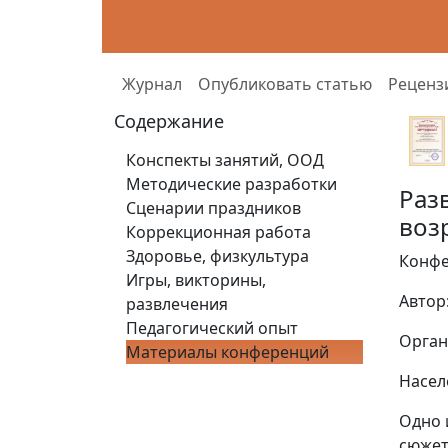
Журнал
Опубликовать статью
Реценз
Содержание
Конспекты занятий, ООД
Методические разработки
Раз
Сценарии праздников
воз
Коррекционная работа
Здоровье, физкультура
Конфе
Игры, викторины,
Автор
развлечения
Педагогический опыт
Орган
Материалы конференций
Насел
Одно 
сюжет