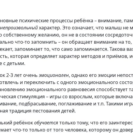
сновные психические процессы ребёнка – внимание, па
непроизволь
ный
характер. Это означает, что малыш не 
о собственному желанию, он не в состоянии сосредо­точ
ально что-то запомнить – он обращает внимание на то,
екает, запо­минает то, что само запоминается. Такова в
сть, которая определяет характер методов и приёмов, 
е с детьми.
ок 2-3 лет очень
эмоционален
, однако его эмоции непо
 отвлечь и переключить с одно­го эмоционального состо
ановлению эмоционального равновесия способствует т
ческая стимуляция – игры со взрослым, которые включ
ивание, подбрасывание, погла­живание и т.п. Такими иг
ная тради­ция пестования детей.
ький ребёнок
обучается
только тому, что его заин­терес
мает что-то только от того человека, ко­торому он дове