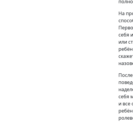
полно
На пр
спосо
Перво
себя 
или с
ребён
скажет
назов
После
повед
надел
себя 
и все
ребён
ролев