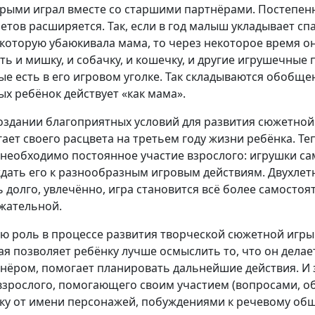
орыми играл вместе со старшими партнёрами. Постепенн
етов расширяется. Так, если в год малыш укладывает спа
, которую убаюкивала мама, то через некоторое время о
ть и мишку, и собачку, и кошечку, и другие игрушечные
ые есть в его игровом уголке. Так складываются обобще
ых ребёнок действует «как мама».
оздании благоприятных условий для развития сюжетной
гает своего расцвета на третьем году жизни ребёнка. Те
 необходимо постоянное участие взрослого: игрушки с
дать его к разнообразным игровым действиям. Двухле
ь долго, увлечённо, игра становится всё более самостоя
жательной.
ю роль в процессе развития творческой сюжетной игры 
ая позволяет ребёнку лучше осмыслить то, что он делает
тнёром, помогает планировать дальнейшие действия. И
взрослого, помогающего своим участием (вопросами, 
ку от имени персонажей, побуждениями к речевому об