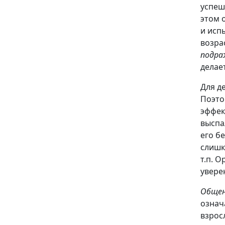
успеш
этом 
и исп
возра
подра
делае
Для д
Поэто
эффек
выспал
его б
слишк
т.п. 
увере
Обще
означ
взрос