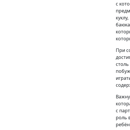
с кот
предм
куклу
баюка
котор
котор
При с
дости
столь
побуж
играт
содер
Важну
котор
с пар
роль 
ребён