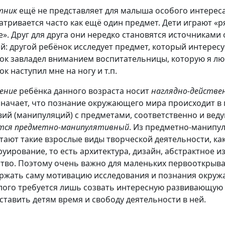
тник
ещё не представляет для малыша осо­бого интереса
атривается часто как ещё один предмет. Дети играют «р
е». Друг для друга они нередко становятся источниками
й: дру­гой ребёнок исследует предмет, который интересу
ок завладел вниманием воспитательницы, ко­торую я лю
к наступил мне на ногу и т.п.
ение
ребёнка данного возраста носит
наглядно-дей­ств
значает, что познание окружающе­го мира происходит в
вий (манипуляций) с предметами, соответственно и ве
тся предметно-манипулятивный
. Из предметно-манипу
тают такие взрослые виды творческой деятельности, ка
руирование, то есть архитектура, дизайн, абстрактное 
ство. Поэтому очень важно для маленьких первооткрыв
ржать саму мотивацию исследования и познания окруж
лого требуется лишь созвать интересную развивающую 
ставить детям время и свободу деятельности в ней.