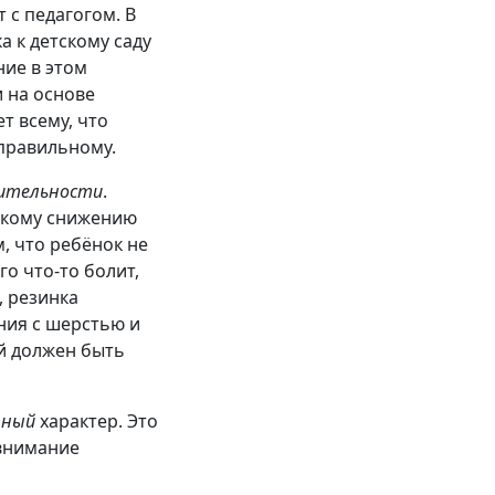
 с педагогом. В
 к детскому саду
ние в этом
 и на основе
т всему, что
­правильному.
вительности
.
зкому снижению
, что ребёнок не
го что-то болит,
, резинка
ния с шерстью и
ый должен быть
тный
характер. Это
 внимание