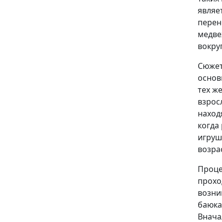
являе
перен
медвеж
вокруг
Сюжет
основ
тех ж
взрос
наход
когда
игруш
возра
Проце
прохо
возни
баюкат
Внача