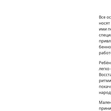
Все о
носят
ими п
специ
привл
бенно
работ
Ребён
легко
Восст
ритми
покач
народ
Мален
прини