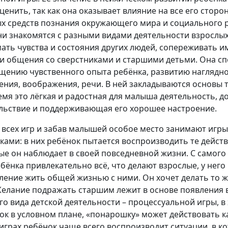
ценить, так как она оказывает влияние на все его сторон
х средств познания окружающего мира и социального р
ни знакомятся с разными видами деятельности взрослых
ать чувства и состояния других людей, сопереживать и
и общения со сверстниками и старшими детьми. Она сп
щению чувственного опыта ребёнка, развитию наглядн
ния, воображения, речи. В ней закладываются основы т
емя это лёгкая и радостная для малыша деятельность, 
льствие и поддерживающая его хорошее настроение.
 всех игр и забав малышей особое место занимают игр
ками: в них ребёнок пытается воспроизводить те действ
ые он наблюдает в своей повседневной жизни. С самого
ебёнка привлекательно всё, что делают взрослые, у него
ление жить общей жизнью с ними. Он хочет делать то же
Желание подражать старшим лежит в основе появления 
го вида детской деятельности – процессуальной игры, в
ок в условном плане, «понарошку» может действовать ка
 играх ребёнок чаще всего воспроизводит ситуации, в к