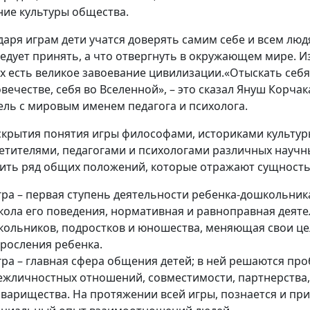
ние культуры общества.
даря играм дети учатся доверять самим себе и всем люд
ледует принять, а что отвергнуть в окружающем мире. И
ах есть великое завоевание цивилизации.«Отыскать себя
овечестве, себя во Вселенной», – это сказал Януш Корчак
ель с мировым именем педагога и психолога.
скрытия понятия игры философами, историками культур
етителями, педагогами и психологами различных науч
ить ряд общих положений, которые отражают сущность
гра – первая ступень деятельности ребенка-дошкольник
кола его поведения, нормативная и равноправная деят
кольников, подростков и юношества, меняющая свои це
зросления ребенка.
гра – главная сфера общения детей; в ней решаются пр
ежличностных отношений, совместимости, партнерства,
оварищества. На протяжении всей игры, познается и пр