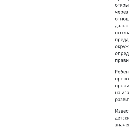
откры
через
отнош
дальн
осозн
предд
окруж
опред
прави
Ребен
прово
прочи
на иг
разви
Извес
детск
значе