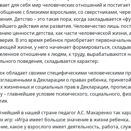
вает для себя мир человеческих отношений и постигает
 общение с близкими взрослыми, со сверстниками, чере
ения. Детство – это такая пора, когда закладывается «ф
ейшего действия или развития. Человечество лишь пос
анию ценности детства, как части человеческой жизни, а
верия. В это время ребенок приобретает первоначальн
ающей жизни, у него начинает формироваться, складыв
еленное отношение к людям, к труду, вырабатываются 
льного поведения, складывается характер.
ок обладает своими специфическими человеческими пр
зглашенными в Декларации о правах ребенка, принятой
х жизненных и социальных прав в Декларации, прописа
ру – главнейшее условие психического, социального, фи
тия.
тнейший в нашей стране педагог А.С. Макаренко так хар
их игр: «Игра имеет большое значение в жизни ребенка,
ние, какое у взрослого имеет деятельность, работа, слу