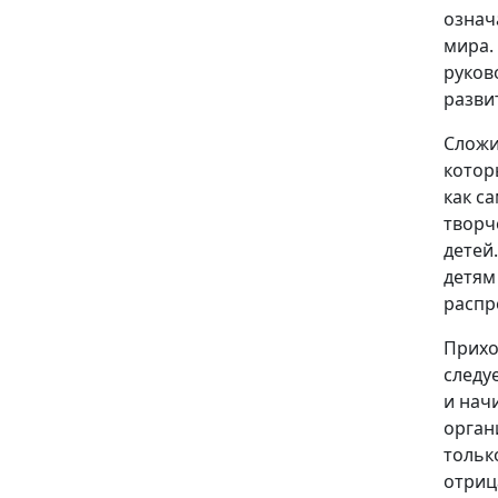
означ
мира.
руков
разви
Сложи
котор
как с
творч
детей
детям
распр
Прихо
следу
и нач
орган
тольк
отриц