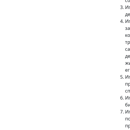
с
И
де
Иг
за
к
т
с
д
ж
ег
Иг
п
с
Иг
б
И
п
п