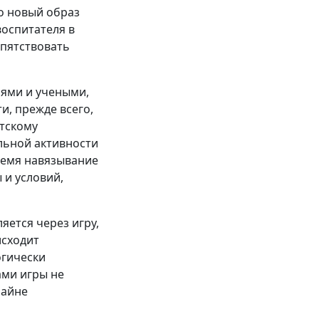
то новый образ
воспитателя в
епятствовать
ями и учеными,
и, прежде всего,
тскому
альной активности
ремя навязывание
 и условий,
яется через игру,
исходит
огически
ами игры не
райне