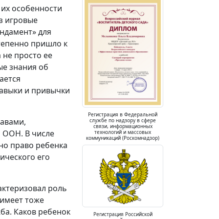
 их особенности
з игровые
ундамент» для
тепенно пришло к
 не просто ее
ые знания об
ается
навыки и привычки
Регистрация в Федеральной
авами,
службе по надзору в сфере
связи, информационных
 ООН. В числе
технологий и массовых
коммуникаций (Роскомнадзор)
но право ребенка
зического его
актеризовал роль
 имеет тоже
жба. Каков ребенок
Регистрация Российской