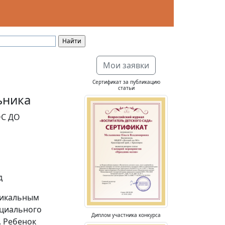
Мои заявки
Сертификат за публикацию
статьи
ьника
ОС ДО
д
никальным
оциального
Диплом участника конкурса
. Ребенок