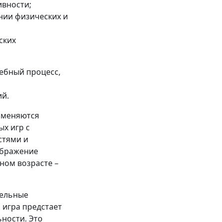
ивности;
нии физических и
ских
чебный процесс,
ий.
 меняются
х игр с
стями и
ображение
ном возрасте –
тельные
, игра предстает
ности. Это