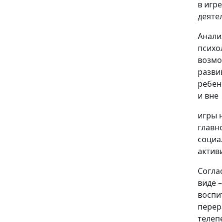
в игр
деяте
Анали
психо
возмо
разви
ребен
и вне
игры 
главн
социа
актив
Согла
виде 
воспи
перера
телеп