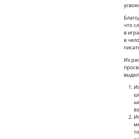
усвое
Благо
что с
в игр
в чел
писат
Из ра
просв
выдел
И
ш
ш
в
И
м
т