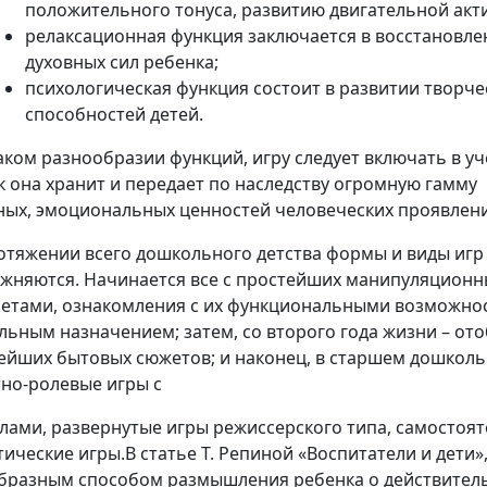
положительного тонуса, развитию двигательной акт
релаксационная функция заключается в восстановле
духовных сил ребенка;
психологическая функция состоит в развитии творче
способностей детей.
аком разнообразии функций, игру следует включать в у
ак она хранит и передает по наследству огромную гамму
ных, эмоциональных ценностей человеческих проявлен
отяжении всего дошкольного детства формы и виды игр
ожняются. Начинается все с простейших манипуляционны
етами, ознакомления с их функциональными возможно
льным назначением; затем, со второго года жизни – от
ейших бытовых сюжетов; и наконец, в старшем дошколь
но-ролевые игры с
лами, развернутые игры режиссерского типа, самостоя
тические игры.В статье Т. Репиной «Воспитатели и дети»
бразным способом размышления ребенка о действитель