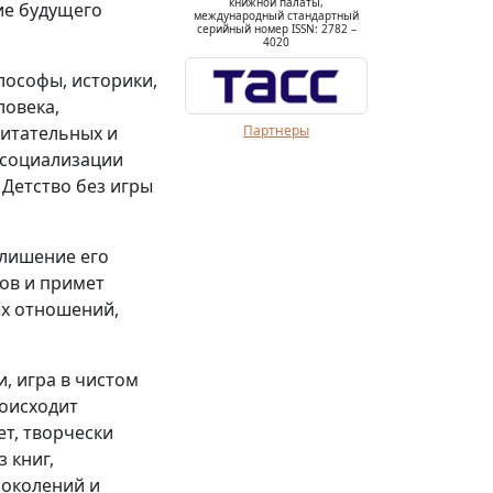
книжной палаты,
ние будущего
международный стандартный
серийный номер ISSN: 2782 –
4020
лософы, историки,
ловека,
итательных и
Партнеры
 социализации
 Детство без игры
 лишение его
ков и примет
ых отношений,
, игра в чистом
роисходит
ет, творчески
з книг,
поколений и