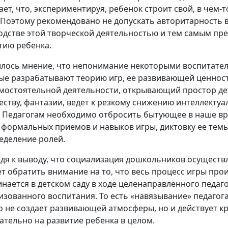
ает, что, экспериментируя, ребенок строит свой, в чем-
 Поэтому рекомендовано не допускать авторитарность 
одстве этой творческой деятельностью и тем самым пр
тию ребенка.
лось мнение, что непонимание некоторыми воспитател
ые разрабатывают теорию игр, ее развивающей ценност
амостоятельной деятельности, открывающий простор де
еству, фантазии, ведет к резкому снижению интеллекту
. Педагогам необходимо отбросить бытующее в наше в
 формальных приемов и навыков игры, диктовку ее темы
еделение ролей.
дя к выводу, что социализация дошкольников осуществл
ет обратить внимание на то, что весь процесс игры про
инается в детском саду в ходе целенаправленного педаг
изованного воспитания. То есть «навязывание» педагог
о не создает развивающей атмосферы, но и действует к
ательно на развитие ребенка в целом.