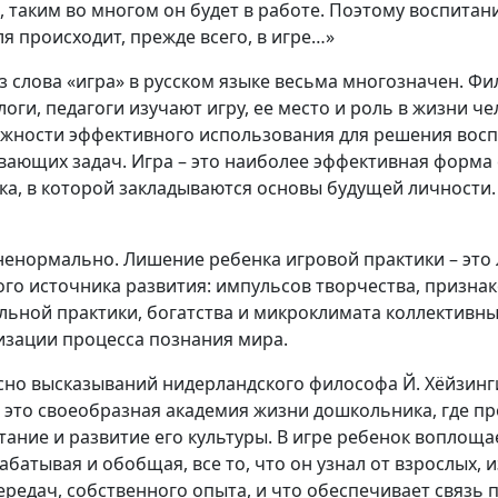
е, таким во многом он будет в работе. Поэтому воспита
ля происходит, прежде всего, в игре…»
з слова «игра» в русском языке весьма многозначен. Фи
логи, педагоги изучают игру, ее место и роль в жизни че
жности эффективного использования для решения восп
вающих задач. Игра – это наиболее эффективная форма
ка, в которой закладываются основы будущей личности.
ненормально. Лишение ребенка игровой практики – это
ого источника развития: импульсов творчества, призна
льной практики, богатства и микроклимата коллективн
изации процесса познания мира.
сно высказываний нидерландского философа Й. Хёйзинги
– это своеобразная академия жизни дошкольника, где п
тание и развитие его культуры. В игре ребенок воплоща
батывая и обобщая, все то, что он узнал от взрослых, и
ередач, собственного опыта, и что обеспечивает связь 