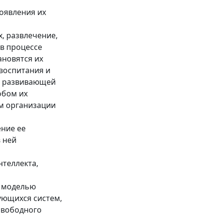
роявления их
х, развлечение,
 в процессе
ановятся их
 воспитания и
м развивающей
обом их
м организации
ение ее
 ней
нтеллекта,
й моделью
ующихся систем,
свободного