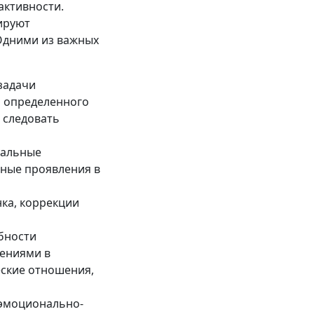
активности.
пируют
Одними из важных
задачи
я определенного
 следовать
уальные
ьные проявления в
ка, коррекции
бности
мениями в
еские отношения,
 эмоционально-