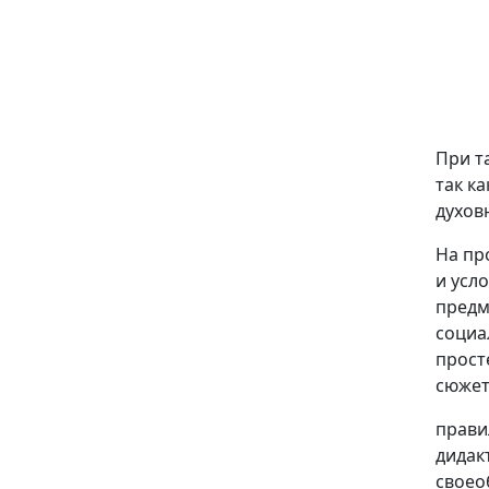
При т
так к
духов
На пр
и усл
предм
социа
прост
сюжет
прави
дидак
своео