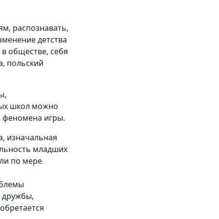
ям, распознавать,
зменение детства
 в обществе, себя
а, польский
ы,
ных школ можно
 феномена игры.
а, изначальная
ельность младших
ли по мере
облемы
 дружбы,
иобретается