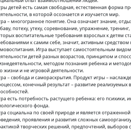
оциальный опыт взаимоотношений людей.
гры детей есть самая свободная, естественная форма п
ятельности, в которой осознается и изучается мир.
ра – многогранное понятие. Она означает знание, отды
баву, потеху, утеху, соревнование, упражнение, тренинг,
оторых воспитательные требования взрослых к детям ст
ребованиями к самим себе, значит, активным средством
амовоспитания. Игра выступает самостоятельным видо
еятельности детей разных возрастов, принципом и спос
изнедеятельности, методом познания ребенка и методо
о жизни и не игровой деятельности.
ра – свобода и самораскрытия. Продукт игры – наслажд
роцессом, конечный результат – развитие реализуемых в
пособностей.
ра есть потребность растущего ребенка: его психики, и
иологического фонда.
гра социальна по своей природе и является отраженно
оведения, проявления и развития сложных самоорганиз
рактикой творческих решений, предпочтений, выборов 