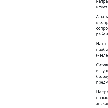
напра
к теа
А на 
в соп
сопро
ребен
На вт
подби
(«Тел
Ситуа
игруш
бесед
предм
На тр
навык
знако