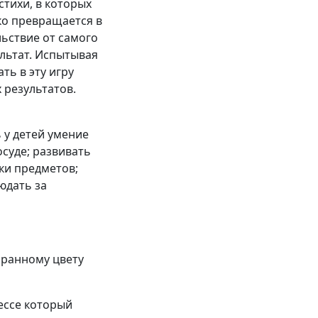
стихи, в которых
ко превращается в
ьствие от самого
ультат. Испытывая
ть в эту игру
 результатов.
 у детей умение
суде; развивать
ки предметов;
юдать за
бранному цвету
ессе который