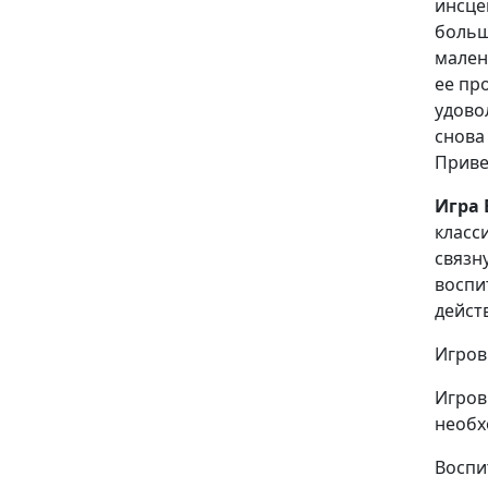
инсце
больш
мален
ее пр
удово
снова
Приве
Игра 
класс
связн
воспи
дейст
Игров
Игров
необх
Воспи