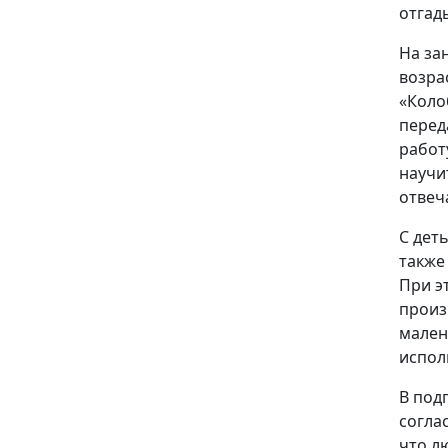
отгад
На за
возра
«Коло
перед
работ
научи
отвеч
С дет
также 
При э
произ
мален
испол
В под
соглас
что л