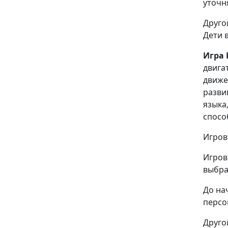
уточн
Друго
Дети 
Игра 
двига
движе
разви
языка
спосо
Игров
Игров
выбра
До на
персо
Друго