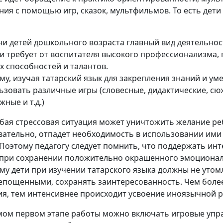
ния с помощью игр, сказок, мультфильмов. То есть дети
ни детей дошкольного возраста главный вид деятельност
и требует от воспитателя высокого профессионализма,
х способностей и талантов.
му, изучая татарский язык для закрепления знаний и у
ьзовать различные игры (словесные, дидактические, сю
ные и т.д.)
бая стрессовая ситуация может уничтожить желание реб
вательно, отпадет необходимость в использовании им
 Поэтому педагогу следует помнить, что поддержать инт
при сохранении положительно окрашенного эмоционал
му дети при изучении татарского языка должны не утом
епощенными, сохранять заинтересованность. Чем бол
ия, тем интенсивнее происходит усвоение иноязычной р
мом первом этапе работы можно включать игровые упр