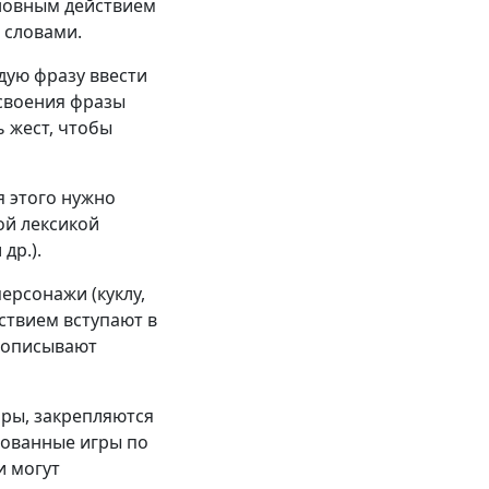
сновным действием
 словами.
дую фразу ввести
усвоения фразы
ь жест, чтобы
я этого нужно
ой лексикой
др.).
ерсонажи (куклу,
ствием вступают в
, описывают
оры, закрепляются
зованные игры по
и могут