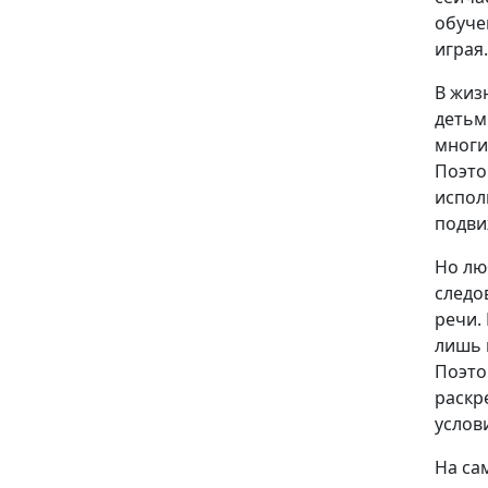
обуче
играя.
В жиз
детьм
многи
Поэто
испол
подвиж
Но лю
следо
речи.
лишь 
Поэто
раскр
услов
На са