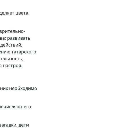
еляет цвета.
зрительно-
ва; развивать
действий,
ению татарского
тельность,
 настроя.
з них необходимо
речисляют его
агадки, дети