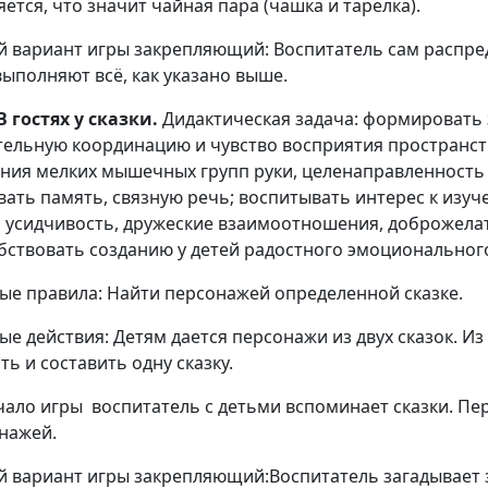
яется, что значит чайная пара (чашка и тарелка).
й вариант игры закрепляющий: Воспитатель сам распред
выполняют всё, как указано выше.
В гостях у сказки.
Дидактическая задача: формировать 
тельную координацию и чувство восприятия пространст
ния мелких мышечных групп руки, целенаправленность 
вать память, связную речь; воспитывать интерес к изуч
, усидчивость, дружеские взаимоотношения, доброжела
бствовать созданию у детей радостного эмоционального
ые правила: Найти персонажей определенной сказке.
ые действия: Детям дается персонажи из двух сказок. И
ть и составить одну сказку.
чало игры воспитатель с детьми вспоминает сказки. Пе
нажей.
й вариант игры закрепляющий:Воспитатель загадывает з