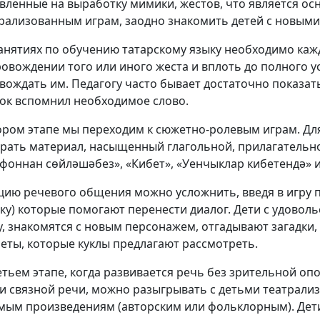
вленные на выработку мимики, жестов, что является о
трализованным играм, заодно знакомить детей с новыми
занятиях по обучению татарскому языку необходимо каж
ровождении того или иного жеста и вплоть до полного 
вождать им. Педагогу часто бывает достаточно показат
ок вспомнил необходимое слово.
ором этапе мы переходим к сюжетно-ролевым играм. Дл
рать материал, насыщенный глагольной, прилагательн
ефоннан сөйләшәбез», «Кибет», «Уенчыклар кибетендә» и 
цию речевого общения можно усложнить, введя в игру п
ку) которые помогают перенести диалог. Дети с удоволь
у, знакомятся с новым персонажем, отгадывают загадки
еты, которые куклы предлагают рассмотреть.
етьем этапе, когда развивается речь без зрительной оп
и связной речи, можно разыгрывать с детьми театрали
мым произведениям (авторским или фольклорным). Дет