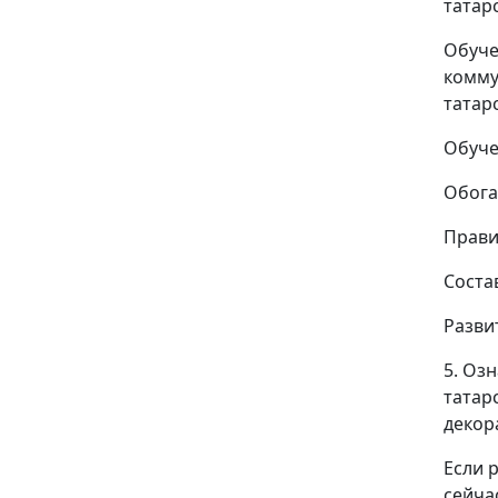
татар
Обуче
комму
татар
Обуче
Обога
Прави
Соста
Разви
5. Оз
татар
декор
Если 
сейча