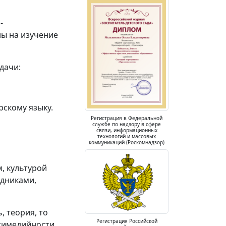
-
ы на изучение
дачи:
рскому языку.
Регистрация в Федеральной
службе по надзору в сфере
связи, информационных
технологий и массовых
коммуникаций (Роскомнадзор)
, культурой
здниками,
 теория, то
Регистрация Российской
тимедийности,