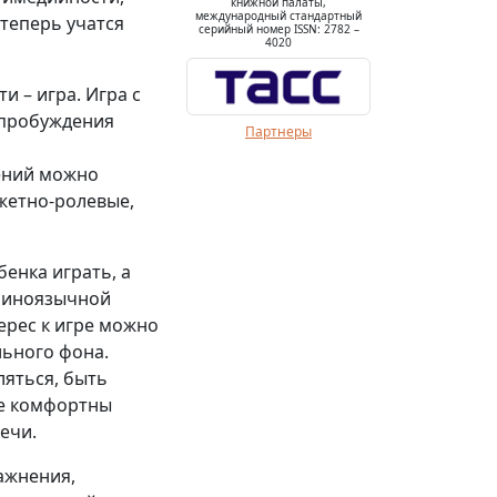
книжной палаты,
международный стандартный
 теперь учатся
серийный номер ISSN: 2782 –
4020
и – игра. Игра с
 пробуждения
Партнеры
мений можно
жетно-ролевые,
енка играть, а
и иноязычной
ерес к игре можно
ьного фона.
ляться, быть
ее комфортны
ечи.
ажнения,