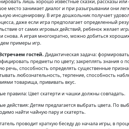
нировать лишь хорошо известные сказки, рассказы или 
ое место занимает диалог и при разыгрывании они лег
ькую инсценировку. В игре дошкольник получает удовол
оцесса, даже если игра предполагает определенный рез
льствие от самих игровых действий, ребенок желает игра
 и снова. А играя многократно, можно добиться хороших
дем примеры игр.
Встречаем гостей.
Дидактическая задача: формировать
ифицировать предметы по цвету; закреплять знания о по
ую речь, способность определять существенные призна
тывать любознательность, терпение, способность набл
виями товарища, прививать вкус.
ые правила: Цвет скатерти и чашки должны совпадать.
ые действия: Детям предлагается выбрать цвета. По вы
одимо найти чайную пару и скатерть.
татель проводит краткую беседу до начала игры, в проц