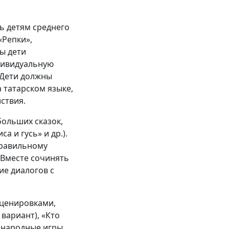
ь детям среднего
«Репки»,
бы дети
дивидуальную
 Дети должны
 татарском языке,
ствия.
ольших сказок,
а и гусь» и др.).
правильному
 Вместе сочинять
е диалогов с
сценировками,
 вариант), «Кто
е народные игры,