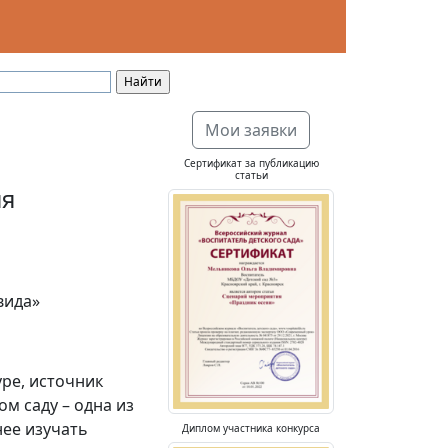
Мои заявки
Сертификат за публикацию
статьи
ия
вида»
ре, источник
м саду – одна из
нее изучать
Диплом участника конкурса