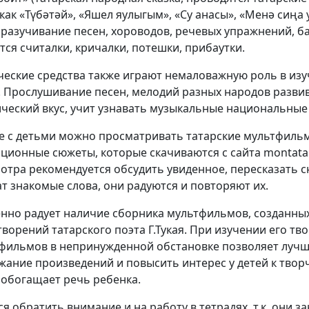
как «Түбәтәй», «Яшел яулыгым», «Су анасы», «Менә сиңа у
 разучивание песен, хороводов, речевых упражнений, б
тся считалки, кричалки, потешки, прибаутки.
ческие средства также играют немаловажную роль в изу
. Прослушивание песен, мелодий разных народов развив
ический вкус, учит узнавать музыкальные национальные
е с детьми можно просматривать татарские мультфиль
ционные сюжеты, которые скачиваются с сайта montatar
отра рекомендуется обсудить увиденное, пересказать с
т знакомые слова, они радуются и повторяют их.
нно радует наличие сборника мультфильмов, созданны
творений татарского поэта Г.Тукая. При изучении его т
фильмов в непринужденной обстановке позволяет луч
жание произведений и повысить интерес у детей к творч
 обогащает речь ребенка.
ся обратить внимание и на работу в тетрадях, т.к. они 