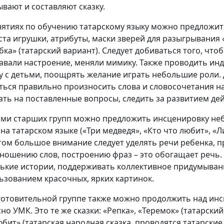
ывают и составляют сказку.
нятиях по обучению татарскому языку можно предложит
ста игрушки, атрибуты, маски зверей для разыгрывания 
бка» (татарский вариант). Следует добиваться того, что
авали настроение, меняли мимику. Также проводить ин
у с детьми, поощрять желание играть небольшие роли.
ться правильно произносить слова и словосочетания на
ать на поставленные вопросы, следить за развитием дей
ьми старших групп можно предложить инсценировку неб
на татарском языке («Три медведя», «Кто что любит», «Лис
том большое внимание следует уделять речи ребенка, 
ношению слов, построению фраз – это обогащает речь.
ькие истории, поддерживать коллективное придумывани
ьзованием красочных, ярких картинок.
готовительной группе также можно продолжить над ин
но УМК. Это те же сказки: «Репка», «Теремок» (татарский
юбит» (татарская народная сказка, проводятся татарски