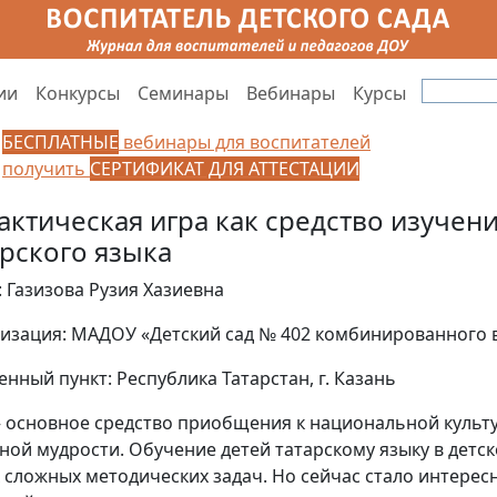
ии
Конкурсы
Семинары
Вебинары
Курсы
БЕСПЛАТНЫЕ
вебинары для воспитателей
получить
СЕРТИФИКАТ ДЛЯ АТТЕСТАЦИИ
актическая игра как средство изучен
арского языка
: Газизова Рузия Хазиевна
изация: МАДОУ «Детский сад № 402 комбинированного 
енный пункт: Республика Татарстан, г. Казань
– основное средство приобщения к национальной культу
ной мудрости. Обучение детей татарскому языку в детско
 сложных методических задач. Но сейчас стало интерес