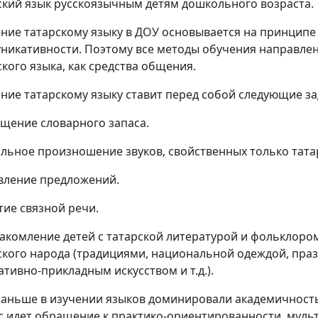
ский язык русскоязычным детям дошкольного возраста.
ние татарскому языку в ДОУ основывается на принципе 
никативности. Поэтому все методы обучения направлен
ского языка, как средства общения.
ние татарскому языку ставит перед собой следующие за
щение словарного запаса.
льное произношение звуков, свойственных только тата
вление предложений.
тие связной речи.
накомление детей с татарской литературой и фольклором
ского народа (традициями, национальной одеждой, пра
ативно-прикладным искусством и т.д.).
раньше в изучении языков доминировали академичность,
с идет обращение к практико-ориентированности, муль