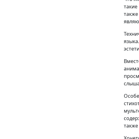
такие 
также
являю
Техни
языка
эстет
Вмест
анима
просм
слыша
Особе
стихо
мульт
содер
также
Хочет