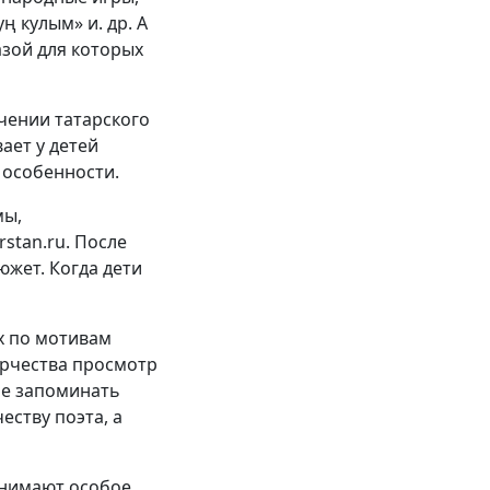
ң кулым» и. др. А
азой для которых
чении татарского
ает у детей
 особенности.
мы,
stan.ru. После
южет. Когда дети
х по мотивам
ворчества просмотр
ше запоминать
еству поэта, а
занимают особое