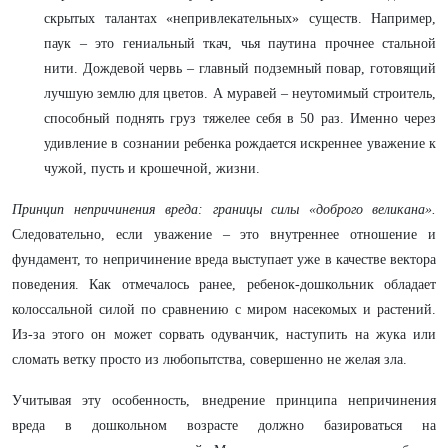
скрытых талантах «непривлекательных» существ. Например,
паук – это гениальный ткач, чья паутина прочнее стальной
нити. Дождевой червь – главный подземный повар, готовящий
лучшую землю для цветов. А муравей – неутомимый строитель,
способный поднять груз тяжелее себя в 50 раз. Именно через
удивление в сознании ребенка рождается искреннее уважение к
чужой, пусть и крошечной, жизни.
Принцип непричинения вреда: границы силы «доброго великана».
Следовательно, если уважение – это внутреннее отношение и
фундамент, то непричинение вреда выступает уже в качестве вектора
поведения. Как отмечалось ранее, ребенок-дошкольник обладает
колоссальной силой по сравнению с миром насекомых и растений.
Из-за этого он может сорвать одуванчик, наступить на жука или
сломать ветку просто из любопытства, совершенно не желая зла.
Учитывая эту особенность, внедрение принципа непричинения
вреда в дошкольном возрасте должно базироваться на