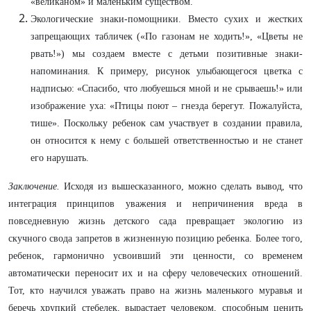
«великаном» и маленьким существом.
Экологические знаки-помощники. Вместо сухих и жестких
запрещающих табличек («По газонам не ходить!», «Цветы не
рвать!») мы создаем вместе с детьми позитивные знаки-
напоминания. К примеру, рисунок улыбающегося цветка с
надписью: «Спасибо, что любуешься мной и не срываешь!» или
изображение уха: «Птицы поют – гнезда берегут. Пожалуйста,
тише». Поскольку ребенок сам участвует в создании правила,
он относится к нему с большей ответственностью и не станет
его нарушать.
Заключение.
Исходя из вышесказанного, можно сделать вывод, что
интеграция принципов уважения и непричинения вреда в
повседневную жизнь детского сада превращает экологию из
скучного свода запретов в жизненную позицию ребенка. Более того,
ребенок, гармонично усвоивший эти ценности, со временем
автоматически переносит их и на сферу человеческих отношений.
Тот, кто научился уважать право на жизнь маленького муравья и
беречь хрупкий стебелек, вырастает человеком, способным ценить