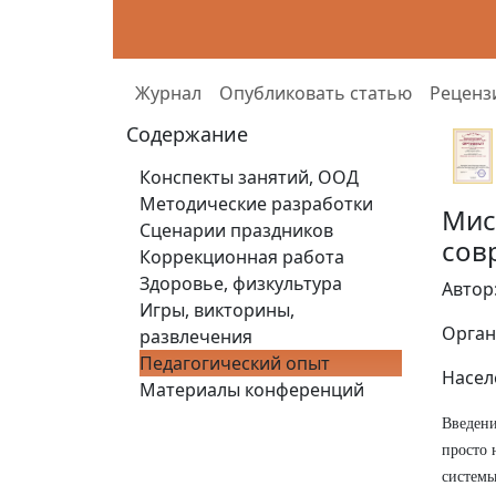
Журнал
Опубликовать статью
Реценз
Содержание
Конспекты занятий, ООД
Методические разработки
Мис
Сценарии праздников
сов
Коррекционная работа
Здоровье, физкультура
Автор
Игры, викторины,
Орган
развлечения
Педагогический опыт
Насел
Материалы конференций
Введени
просто 
системы