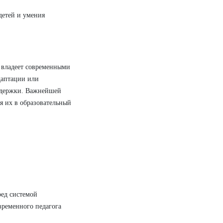
детей и умения
н владеет современными
даптации или
оддержки. Важнейшей
я их в образовательный
ред системой
временного педагога