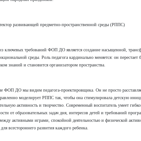
тектор развивающей предметно-пространственной среды (РППС)
з ключевых требований ФОП ДО является создание насыщенной, транс
кциональной среды. Роль педагога кардинально меняется: он перестает
ком знаний и становится организатором пространства.
ле ФОП ДО мы видим педагога-проектировщика. Он не просто расставляе
равленно моделирует РППС так, чтобы она стимулировала детскую иниц
тельную активность и творчество. Современный воспитатель умеет гибко
ости от образовательных задач дня, интересов детей и требований прогр
между активными играми, спокойной деятельностью и физической активн
 для всестороннего развития каждого ребенка.