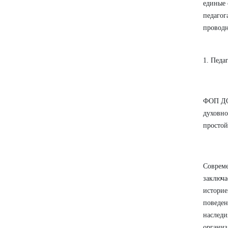
единые 
педагог
проводн
1. Педа
ФОП ДО 
духовно
простой
Совреме
заключа
историе
поведен
наследи
организ