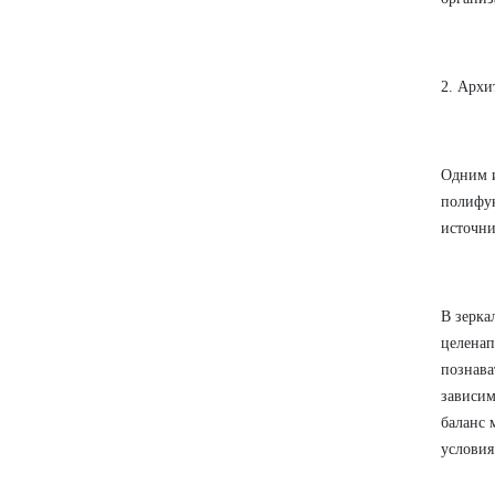
2. Архи
Одним и
полифун
источни
В зерка
целенап
познава
зависим
баланс 
условия