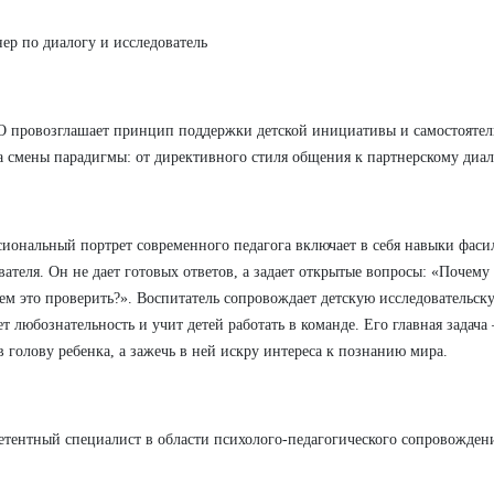
нер по диалогу и исследователь
провозглашает принцип поддержки детской инициативы и самостоятельн
а смены парадигмы: от директивного стиля общения к партнерскому диал
иональный портрет современного педагога включает в себя навыки фаси
вателя. Он не дает готовых ответов, а задает открытые вопросы: «Почему
м это проверить?». Воспитатель сопровождает детскую исследовательску
т любознательность и учит детей работать в команде. Его главная задач
в голову ребенка, а зажечь в ней искру интереса к познанию мира.
етентный специалист в области психолого-педагогического сопровожден