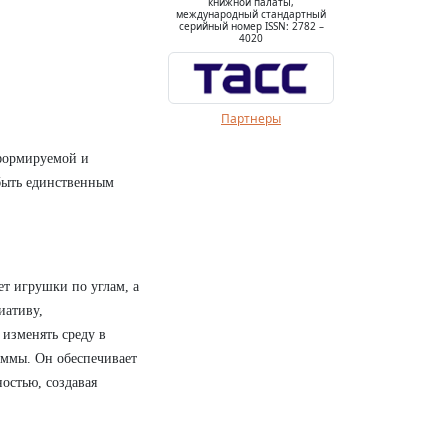
книжной палаты,
международный стандартный
серийный номер ISSN: 2782 –
4020
Партнеры
формируемой и
 быть единственным
т игрушки по углам, а
иативу,
 изменять среду в
аммы. Он обеспечивает
остью, создавая