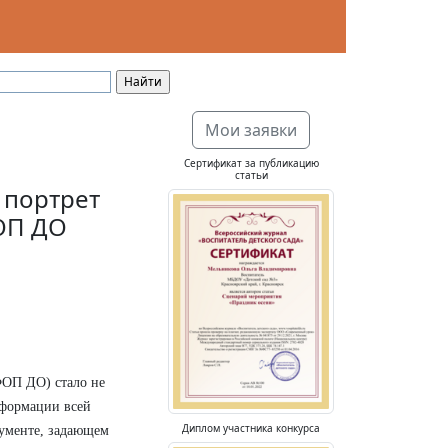
Мои заявки
Сертификат за публикацию
статьи
 портрет
ОП ДО
ФОП ДО) стало не
сформации всей
Диплом участника конкурса
кументе, задающем