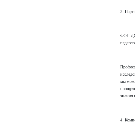
3. Парт
ФОП ДО 
педагог
Професс
исследо
мы може
поощряе
знания 
4. Комп