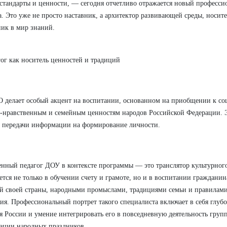
стандарты и ценности, — сегодня отчетливо отражается новый професси
а. Это уже не просто наставник, а архитектор развивающей среды, носите
ик в мир знаний.
гог как носитель ценностей и традиций
делает особый акцент на воспитании, основанном на приобщении к со
-нравственным и семейным ценностям народов Российской Федерации. Э
 передачи информации на формирование личности.
нный педагог ДОУ в контексте программы — это транслятор культурного
ется не только в обучении счету и грамоте, но и в воспитании гражданин
й своей страны, народными промыслами, традициями семьи и правилами
ия. Профессиональный портрет такого специалиста включает в себя глубо
я России и умение интегрировать его в повседневную деятельность групп
ации народных праздников.