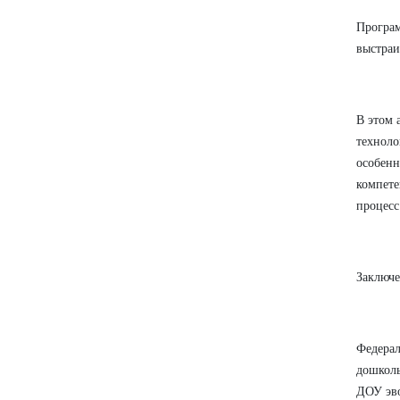
Програм
выстраи
В этом 
техноло
особенн
компете
процесс
Заключ
Федерал
дошколь
ДОУ эво