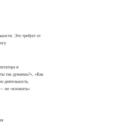
ости. Это требует от
огу.
литатора и
 ты так думаешь?», «Как
ю деятельность,
а — не «вложить»
ия