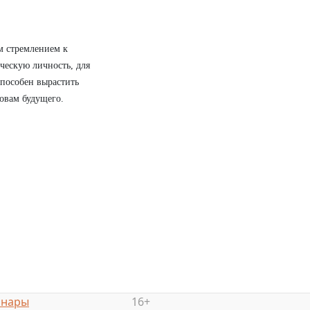
м стремлением к
ческую личность, для
способен вырастить
овам будущего.
инары
16+