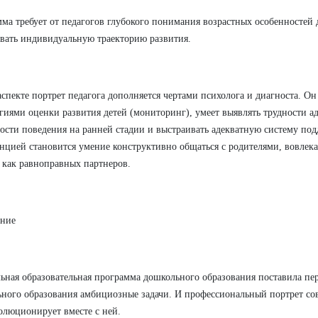
ма требует от педагогов глубокого понимания возрастных особенностей 
вать индивидуальную траекторию развития.
аспекте портрет педагога дополняется чертами психолога и диагноста. О
гиями оценки развития детей (мониторинг), умеет выявлять трудности а
ости поведения на ранней стадии и выстраивать адекватную систему п
нцией становится умение конструктивно общаться с родителями, вовлека
 как равноправных партнеров.
ение
ьная образовательная программа дошкольного образования поставила пе
ного образования амбициозные задачи. И профессиональный портрет со
люционирует вместе с ней.