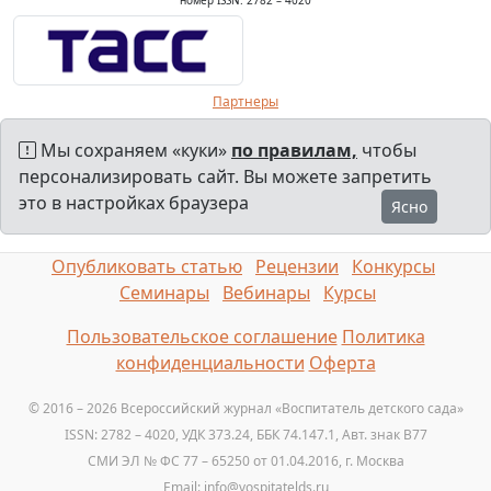
номер ISSN: 2782 – 4020
Партнеры
Мы сохраняем «куки»
по правилам,
чтобы
персонализировать сайт. Вы можете запретить
это в настройках браузера
Ясно
Опубликовать статью
Рецензии
Конкурсы
Семинары
Вебинары
Курсы
Пользовательское соглашение
Политика
конфиденциальности
Оферта
© 2016 – 2026 Всероссийский журнал «Воспитатель детского сада»
ISSN: 2782 – 4020, УДК 373.24, ББК 74.147.1, Авт. знак B77
СМИ ЭЛ № ФС 77 – 65250 от 01.04.2016, г. Москва
Email: info@vospitatelds.ru