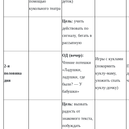
помощью
деток)
кукольного театра
Цель:
учить
действовать по
сигналу, бегать в
рассыпную
ОД (вечер):
Игры с куклами
Чтение потешки
2-я
(покормить
П
«Ладушки,
половина
куклу-маму,
д
ладушки, где
дня
уложить спать
ч
были? — У
куклу-дочку)
бабушки»
Цель:
вызвать
радость от
знакомого текста,
побуждать