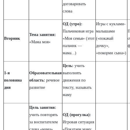
договаривать
слова
ОД (утро):
Игры с куклами-
Пальчиковая игра
малышами
П
Тема занятия:
Вторник
«Моя семья» (этот
(«покачай
с
«Мама моя»
пальчик —
дочку»,
ф
мама...)
«покорми сына»)
Цель:
учить
1-я
Образовательная
выполнять
половина
область:
речевое
движения по
дня
развитие
тексту, называть
маму
Цель занятия:
учить повторять
ОД (прогулка):
за воспитателем
Игровая ситуация
слова «мама»,
«Покатаем маму