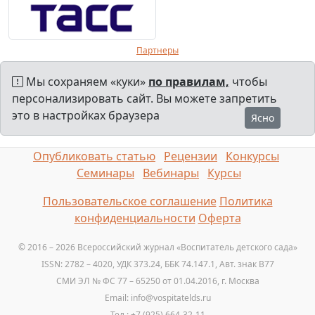
Партнеры
Мы сохраняем «куки»
по правилам,
чтобы
персонализировать сайт. Вы можете запретить
это в настройках браузера
Ясно
Опубликовать статью
Рецензии
Конкурсы
Семинары
Вебинары
Курсы
Пользовательское соглашение
Политика
конфиденциальности
Оферта
© 2016 – 2026 Всероссийский журнал «Воспитатель детского сада»
ISSN: 2782 – 4020, УДК 373.24, ББК 74.147.1, Авт. знак B77
СМИ ЭЛ № ФС 77 – 65250 от 01.04.2016, г. Москва
Email: info@vospitatelds.ru
Тел.: +7 (925) 664-32-11