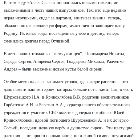
В этом году «Аллея Славы» пополнилась новыми саженцами,
высаженными в честь наших выпускников. Тех, кто еще недавно
играл игрушками, сидел за партами, впитывая знания, теперь,
облачившись в солдатскую форму, мужественно защищает нашу
Родину. Их юные годы, посвященные учебе и детству, теперь
сменились долгом перед Отчизной.
В честь наших отважных "жемчужинцев"– Пономарева Никиты,
Середы Сергея, Андреева Сергея, Голдырева Михаила, Радченко
Андрея – были высажены новые кусты белой сирени.
Особое место на аллее занимает уголок, где каждое растение – это
дань памяти нашим героям, которых больше нет с нами. Так, в честь
Шурховецкого Н.А. и Кривохлябова В.В. родители воспитанников
Горбатенко А.Н. и Березин А.А., куратор нашего образовательного
учреждения и участник СВО вместе с дочерью погибшего Юлей
Кривохлябовой, вдовой погибшего Шурховецкой А. и их дочерью
Софьей, посадили нежную вербу и душистую сирень. Эти цветущие
растения — не просто напоминание, но и живой символ неугасимой