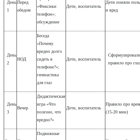
День
Перед
Дети поняли поль
«Фиксики:
Дети, воспитатель
1
обедом
и вред
телефон»;
обсуждение
Беседа
«Почему
вредно долго
День
Сформулировал
НОД
сидеть в
Дети, воспитатель
2
правило про гла
телефоне?»;
гимнастика
для глаз
Дидактическая
День
игра «Что
Правило про вре
Вечер
Дети, воспитатель
3
полезно, что
(15-20 мин)
вредно?»
Подвижные