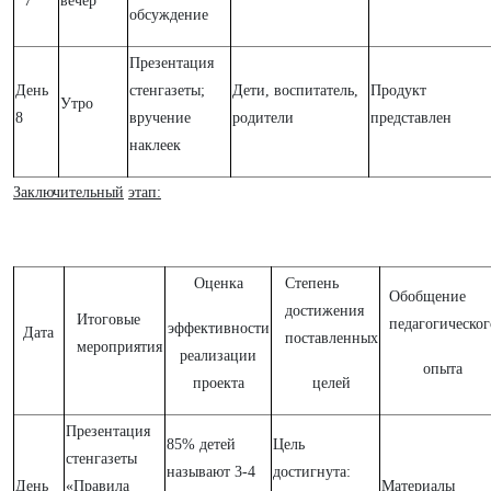
7
вечер
обсуждение
Презентация
День
стенгазеты;
Дети, воспитатель,
Продукт
Утро
8
вручение
родители
представлен
наклеек
Заключительный
этап:
Оценка
Степень
Обобщение
достижения
Итоговые
педагогическог
эффективности
Дата
поставленных
мероприятия
реализации
опыта
проекта
целей
Презентация
85% детей
Цель
стенгазеты
называют 3-4
достигнута:
День
«Правила
Материалы