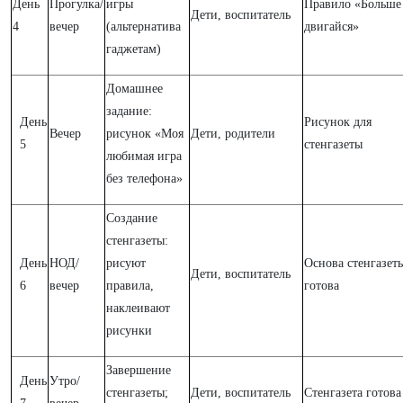
День
Прогулка/
игры
Правило «Больше
Дети, воспитатель
4
вечер
(альтернатива
двигайся»
гаджетам)
Домашнее
задание:
День
Рисунок для
Вечер
рисунок «Моя
Дети, родители
5
стенгазеты
любимая игра
без телефона»
Создание
стенгазеты:
День
НОД/
рисуют
Основа стенгазет
Дети, воспитатель
6
вечер
правила,
готова
наклеивают
рисунки
Завершение
День
Утро/
стенгазеты;
Дети, воспитатель
Стенгазета готова