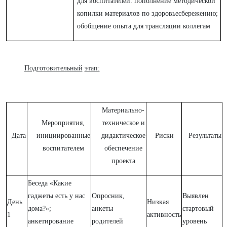
для воспитателей: пополнение методической
копилки материалов по здоровьесбережению;
обобщение опыта для трансляции коллегам
Подготовительный
этап:
Материально-
Мероприятия,
техническое и
Дата
инициированные
дидактическое
Риски
Результаты
воспитателем
обеспечение
проекта
Беседа «Какие
гаджеты есть у нас
Опросник,
Выявлен
День
Низкая
дома?»;
анкеты
стартовый
1
активность
анкетирование
родителей
уровень