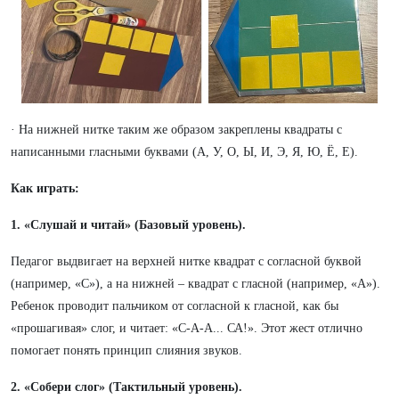
· На нижней нитке таким же образом закреплены квадраты с
написанными гласными буквами (А, У, О, Ы, И, Э, Я, Ю, Ё, Е).
Как играть:
1. «Слушай и читай» (Базовый уровень).
Педагог выдвигает на верхней нитке квадрат с согласной буквой
(например, «С»), а на нижней – квадрат с гласной (например, «А»).
Ребенок проводит пальчиком от согласной к гласной, как бы
«прошагивая» слог, и читает: «С-А-А... СА!». Этот жест отлично
помогает понять принцип слияния звуков.
2. «Собери слог» (Тактильный уровень).