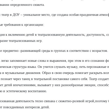
вании определенного сюжета.
 театр в ДОУ – уникальное место, где создана особая праздничная атмосф
е требования к организации:
ия к включению детей в театрализованную деятельность; доступность, с
разие театрализованных игр.
е предметно -развивающей среды в группах в соответствии с возрастом.
 легко запоминает новые слова и выражения, при этом в его сознании ф
ическая структура языка. Он учится слушать музыку, петь персонажные п
а и музыкальные движения. Образ в свою очередь помогает раскрыть возм
 познает через танец в театральной постановке самого себя. Театр создае
ет детей впечатлениями, вызывает у них разнообразные эмоции, способ
ю и эстетическому воспитанию.
изованная деятельность тесно связана с сюжетно-ролевой игрой,поэтому
т повседневных интересов детей.