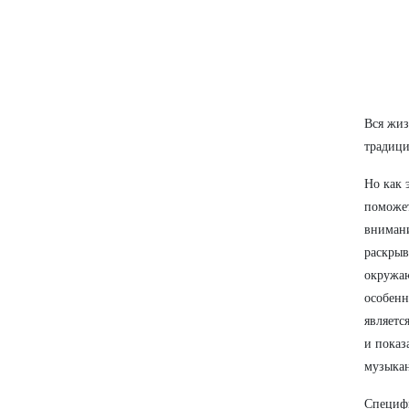
Вся жиз
традици
Но как 
поможет
внимани
раскрыв
окружаю
особенн
являетс
и показ
музыкан
Специфи