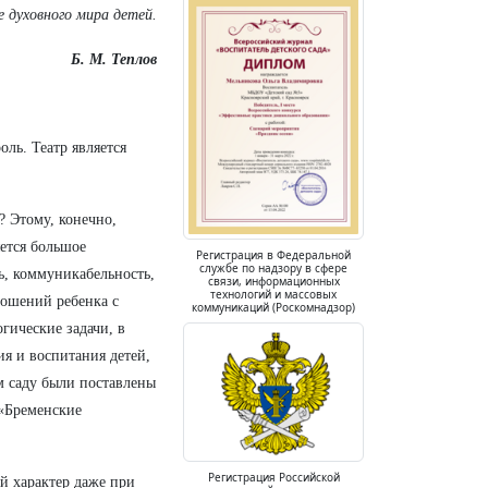
е духовного мира детей.
Б. М. Теплов
ль. Театр является
ь? Этому, конечно,
яется большое
Регистрация в Федеральной
службе по надзору в сфере
ь, коммуникабельность,
связи, информационных
технологий и массовых
ношений ребенка с
коммуникаций (Роскомнадзор)
гические задачи, в
ия и воспитания детей,
м саду были поставлены
 «Бременские
Регистрация Российской
й характер даже при