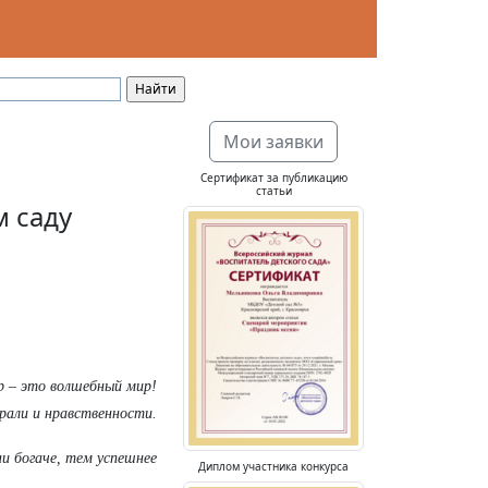
Мои заявки
Сертификат за публикацию
статьи
м саду
р – это волшебный мир!
рали и нравственности.
ни богаче, тем успешнее
Диплом участника конкурса