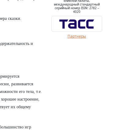
книжной палаты,
международный стандартный
серийный номер ISSN: 2782 –
4020
ера сказки.
Партнеры
одержательность и
ормируется
есни, развивается
ожности его тела, т.е.
т хорошее настроение,
ствует их общему
 большинство игр