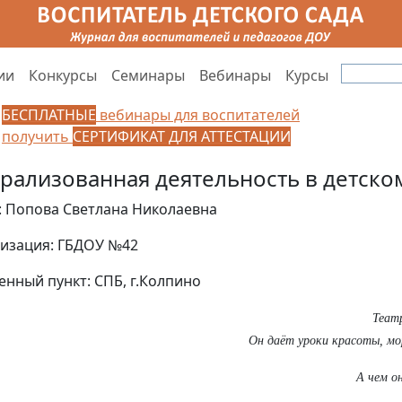
ии
Конкурсы
Семинары
Вебинары
Курсы
БЕСПЛАТНЫЕ
вебинары для воспитателей
получить
СЕРТИФИКАТ ДЛЯ АТТЕСТАЦИИ
трализованная деятельность в детско
: Попова Светлана Николаевна
изация: ГБДОУ №42
енный пункт: СПБ, г.Колпино
Теат
Он даёт уроки красоты, мо
А чем о