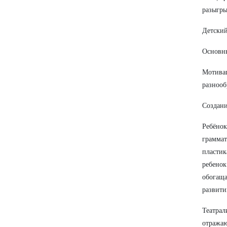
разыгры
Детский
Основны
Мотивац
разнооб
Создани
Ребёнок
граммат
пластик
ребенок
обогаща
развити
Театрал
отражаю