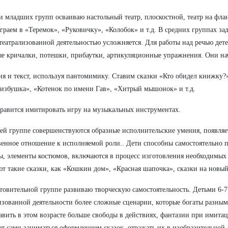
и младших групп осваиваю настольный театр, плоскостной, театр на фла
Играем в «Теремок», «Руковичку», «Колобок» и т.д. В средних группах з
 театрализованной деятельностью усложняется. Для работы над речью де
е кричалки, потешки, прибаутки, артикуляционные упражнения. Они нач
я и текст, используя пантомимику. Ставим сказки «Кто обидел книжку?»
 избушка», «Котенок по имени Гав», «Хитрый мышонок» и т.д.
равится имитировать игру на музыкальных инструментах.
ей группе совершенствуются образные исполнительские умения, появляе
венное отношение к исполняемой роли.. Дети способны самостоятельно 
ы, элементы костюмов, включаются в процесс изготовления необходимых 
т такие сказки, как «Кошкин дом», «Красная шапочка», сказки на новый
товительной группе развиваю творческую самостоятельность. Детьми 6-7
изованной деятельности более сложные сценарии, которые богаты разны
авить в этом возрасте больше свободы в действиях, фантазии при имит
т сами заниматься оформлением сказок, отражать их в изобразительной 