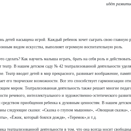
идёт развити
нь детей насыщена игрой. Каждый ребенок хочет сыграть свою главную ро
онным видом искусства, выполняет огромную воспитательную роль.
это сделать? Как научить малыша играть, брать на себя роль и действоват
 театр. В нашем детском саду № 42 театрализованной деятельности удел
е. Театр вводит детей в мир прекрасного, развивает воображение, памят
ает его творческие возможности. Все это способствует гармонизации от
щим миром. Театрализованная деятельность также решает многие педаго
ости речевого, интеллектуального и художественно-эстетического развит
я средством приобщения ребенка к духовным ценностям. В нашем детско
аны следующие сказки: «Сказка о глупом мышонке», «Овощная сказка»,
ты», «Ёжик, который боялся дождя», «Теремок»,и т.д.
ка театрализованной деятельности в том, что она всегда носит свободны