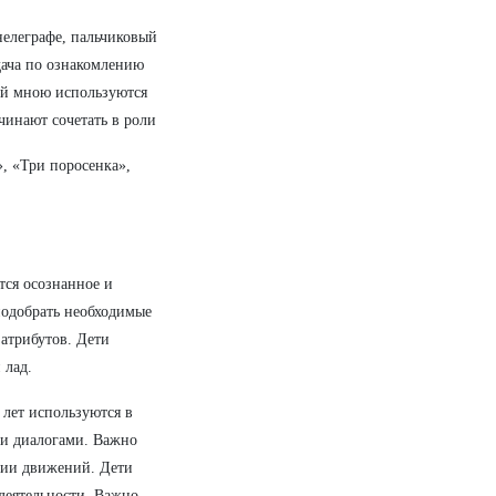
нелеграфе, пальчиковый
адача по ознакомлению
тей мною используются
инают сочетать в роли
, «Три поросенка»,
тся осознанное и
подобрать необходимые
атрибутов. Дети
 лад.
 лет используются в
ми диалогами. Важно
ации движений. Дети
деятельности. Важно