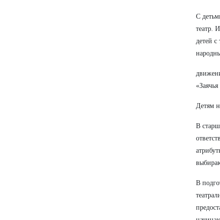
С детьм
театр. 
детей с
народны
движени
«Заячья
Детям н
В старш
ответст
атрибут
выбираю
В подго
театрал
предост
начинаю