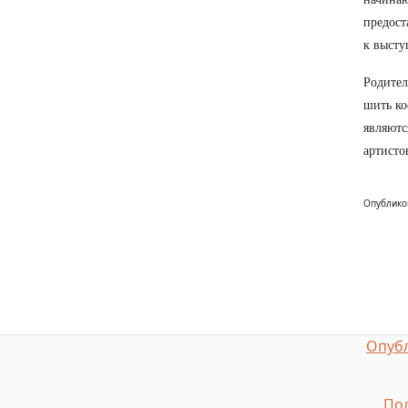
предост
к высту
Родител
шить ко
являютс
артисто
Опублико
Опубл
Пол