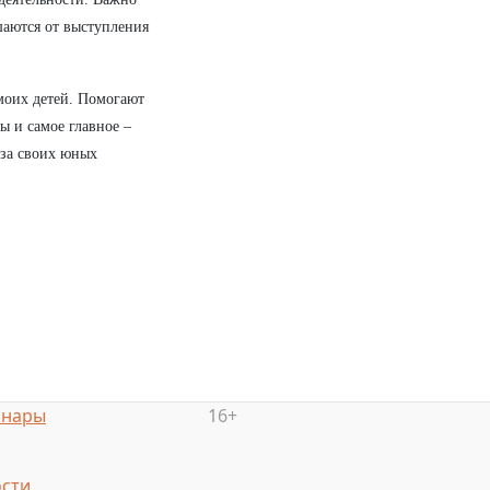
шаются от выступления
моих детей. Помогают
ы и самое главное –
 за своих юных
инары
16+
сти