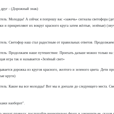
друг - (Дорожный знак)
тель: Молодцы! А сейчас я попрошу вас «зажечь» сигналы светофора (де
и и прикрепляют их вокруг красного круга затем жёлтые, зелёные) (звуч
тель: Светофор наш стал радостным от правильных ответов. Продолжаем
тель: Продолжаем наше путешествие. Проехать дальше можно только на 
ая игра так и называется «Зелёный свет»
дывается дорожка из кругов красного, желтого и зеленого цвета. Дети про
ные круги)
тель: Какие вы все молодцы! Вот мы и доехали до следующего места. Смо
кажи наоборот".
о звучат правила: послушайте внимательно фразу и закончите ее, сказав 