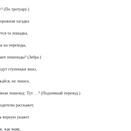
т? (По тротуару.)
дорожная загадка:
ется та лошадка,
ла на переходы,
ают пешеходы? (Зебра.)
ведут ступеньки вниз,
кайся, не ленись.
бязан пешеход: Тут …? (Подземный переход.)
водителю расскажет,
ь верную укажет.
и, как маяк,