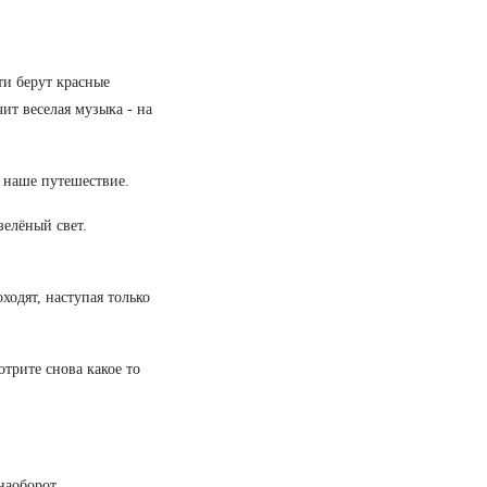
ти берут красные
ит веселая музыка - на
 наше путешествие.
зелёный свет.
ходят, наступая только
трите снова какое то
наоборот.