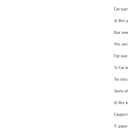
Где иду
4) Вот 
Как зов
Что лег
Где шаг
5) Где 
Ты спус
Знать о
6) Все 
Скорост
У дорог