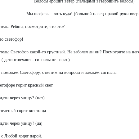
Волосы ерошит ветер (пальцами взъерошить волосы)
Мы шоферы – хоть куда! (большой палец правой руки ввер
тель: Ребята, посмотрите, что это?
то светофор!
тель: Светофор какой-то грустный. Не заболел ли он? Посмотрите на нег
 ( дети отвечают - сигналы не горят.)
 поможем Светофору, ответим на вопросы и зажжём сигналы.
ветофоре горит красный свет
дти через улицу? (нет)
а зеленый горит вот тогда
дти через улицу? (да)
 с Любой ходят парой.