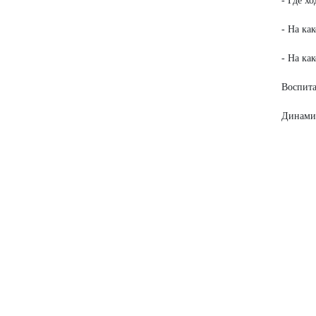
- Где хо
- На ка
- На ка
Воспита
Динамич