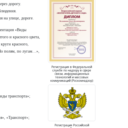
ерез дорогу.
блюдения.
я на улице, дороге.
езентация «Виды
того и красного цвета,
 круги красного,
По полям, по лугам…»,
Регистрация в Федеральной
службе по надзору в сфере
связи, информационных
технологий и массовых
коммуникаций (Роскомнадзор)
иды транспорта»;
я», «Транспорт»;
Регистрация Российской