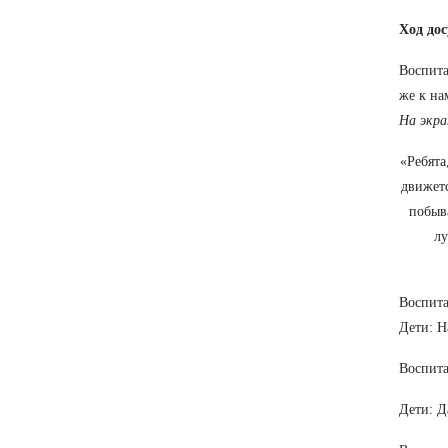
Ход дос
Воспита
же к на
На экра
«Ребята
движетс
побыва
лу
Воспита
Дети: Н
Воспита
Дети: Д