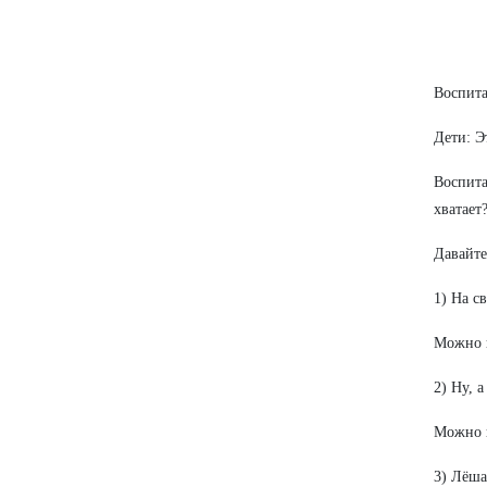
Воспита
Дети: Э
Воспита
хватает?
Давайте
1) На с
Можно и
2) Ну, 
Можно и
3) Лёша