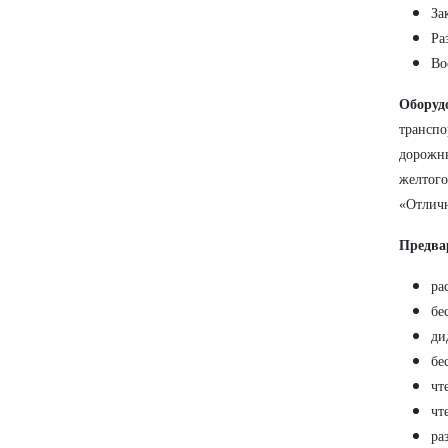
За
Ра
Во
Оборуд
транспо
дорожны
желтого
«Отличн
Предва
ра
бе
ди
бе
чт
чт
ра