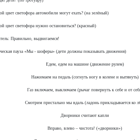
дят дети? (по тротуару)
кой цвет светофора автомобили могут ехать? (на зелёный)
кой цвет светофора нужно остановиться? (красный)
тель: Правильно, выдвигаемся!
еская пауза «Мы - шоферы» (дети должны показывать движения)
Едем, едем на машине (движение рулем)
Нажимаем на педаль (согнуть ногу в колене и вытянуть)
Газ включаем, выключаем (рычаг повернуть к себе и от себ
Смотрим пристально мы вдаль (ладонь прикладывается ко л
Дворники считают капли
Вправо, влево – чистота! («дворники»)