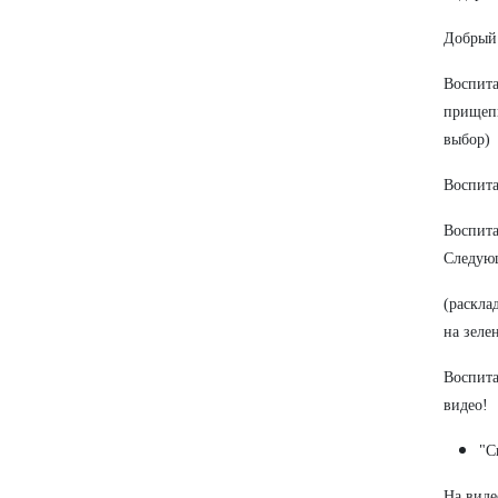
Добрый 
Воспита
прищепк
выбор)
Воспита
Воспита
Следующ
(раскла
на зеле
Воспита
видео!
"С
На виде