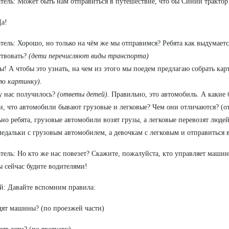
тель: Может быть нам отправиться в путешествие, что бы Синий трактор
Да!
тель: Хорошо, но только на чём же мы отправимся? Ребята как выдумает
твовать?
(дети перечисляют виды транспорта)
! А чтобы это узнать, на чем из этого мы поедем предлагаю собрать ка
ую картинку).
у нас получилось?
(ответы детей).
Правильно, это автомобиль. А какие
и, что автомобили бывают грузовые и легковые? Чем они отличаются? (от
но ребята, грузовые автомобили возят грузы, а легковые перевозят люде
медальки с грузовым автомобилем, а девочкам с легковым и отправиться в
тель: Но кто же нас повезет? Скажите, пожалуйста, кто управляет машин
ы сейчас будите водителями!
: Давайте вспомним правила:
здят машины? (по проезжей части)