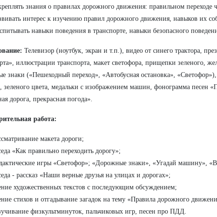
креплять знания о правилах дорожного движения: правильном переходе ч
звивать интерес к изучению правил дорожного движения, навыков их со
спитывать навыки поведения в транспорте, навыки безопасного поведени
ование:
Телевизор (ноутбук, экран и т.п.), видео от синего трактора, пр
рта», иллюстрации транспорта, макет светофора, прищепки зеленого, жел
е знаки («Пешеходный переход», «Автобусная остановка», «Светофор»),
, зеленого цвета, медальки с изображением машин, фонограмма песен «
ая дорога, прекрасная погода».
рительная работа:
ссматривание макета дороги;
седа «Как правильно переходить дорогу»;
дактические игры «Светофор»; «Дорожные знаки», «Угадай машину», «В
седа - рассказ «Наши верные друзья на улицах и дорогах»;
ение художественных текстов с последующим обсуждением;
ение стихов и отгадывание загадок на тему «Правила дорожного движени
зучивание физкультминуток, пальчиковых игр, песен про ПДД.