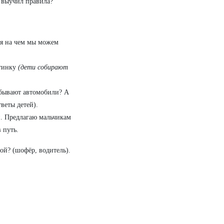
 выучил правила?
ся на чем мы можем
ртинку
(дети собирают
 бывают автомобили? А
веты детей).
й. Предлагаю мальчикам
 путь.
ой? (шофёр, водитель).