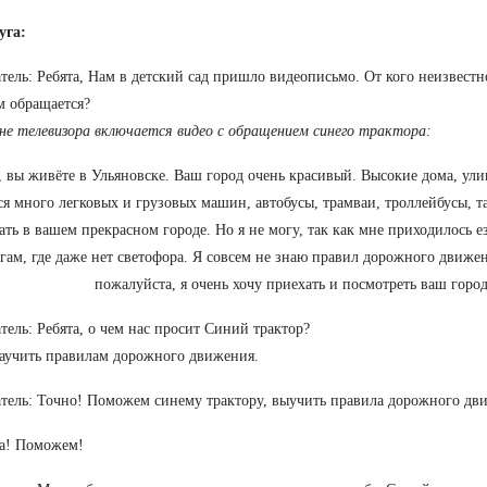
уга:
тель: Ребята, Нам в детский сад пришло видеописьмо. От кого неизвестн
м обращается?
не телевизора включается видео с обращением синего трактора:
, вы живёте в Ульяновске. Ваш город очень красивый. Высокие дома, ули
я много легковых и грузовых машин, автобусы, трамваи, троллейбусы, та
ть в вашем прекрасном городе. Но я не могу, так как мне приходилось ез
гам, где даже нет светофора. Я совсем не знаю правил дорожного движе
пожалуйста, я очень хочу приехать и посмотреть ваш горо
тель: Ребята, о чем нас просит Синий трактор?
аучить правилам дорожного движения.
тель: Точно! Поможем синему трактору, выучить правила дорожного дв
а! Поможем!