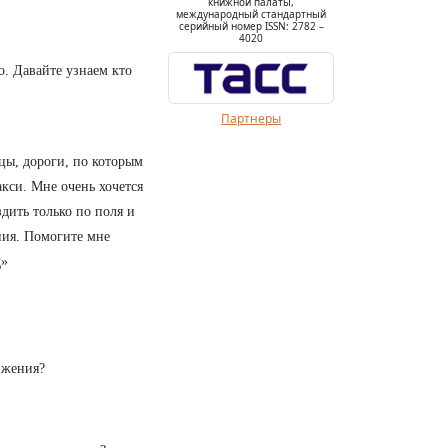
книжной палаты,
международный стандартный
серийный номер ISSN: 2782 –
4020
о. Давайте узнаем кто
Партнеры
цы, дороги, по которым
кси. Мне очень хочется
дить только по поля и
ния. Помогите мне
д»
ижения?