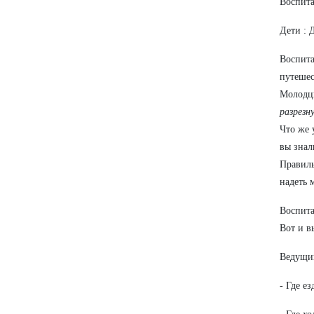
Воспита
Дети : 
Воспита
путешес
Молодцы
разрезн
Что же 
вы знал
Правиль
надеть 
Воспита
Вот и в
Ведущий
- Где е