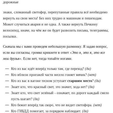
дорожные
знаки, сломанный светофор, перепутанные правила всё необходимо
вернуть на свои места! Без них трудно и машинам и пешеходам.
Может случиться авария и не одна. А также вернуть Печкину
велосипед, иначе, на чём же он будет развозить письма, телеграммы,
посылки.
Сначала мы с вами проведем небольшую разминку. Я задаю вопрос,
если вы согласны, громко крикнете в ответ
«Это
я,
это
я,
это
все
мои
друзья»
. Если нет, тогда топайте ногами.
Кто из вас идёт вперёд только там, где переход?
(да)
Кто вблизи проезжей части весело гоняет мячик?
(нет)
Кто из вас в вагоне тесном уступает
старшим
место
?
(да)
Знает кто, что красный свет, это значит, хода нет?
(да)
Знает кто, что свет зелёный - означает, по дороге каждый смело
пусть шагает?
(да)
Кто бежит вперёд так скоро, что не видит светофора.
(нет)
Кто ГИБДД помогает, за порядком наблюдает.
(да)