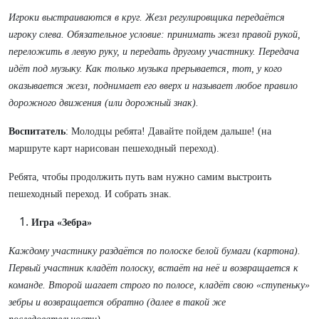
Игроки выстраиваются в круг. Жезл регулировщика передаётся
игроку слева. Обязательное условие: принимать жезл правой рукой,
переложить в левую руку, и передать другому участнику. Передача
идёт под музыку. Как только музыка прерывается,
тот,
у
кого
оказывается
жезл,
поднимает
его вверх
и
называет
любое
правило
дорожного
движения
(или
дорожный
знак).
Воспитатель
: Молодцы ребята! Давайте пойдем дальше! (на
маршруте карт нарисован пешеходный переход).
Ребята, чтобы продолжить путь вам нужно самим выстроить
пешеходный переход. И собрать знак.
Игра
«Зебра»
Каждому участнику раздаётся по полоске белой бумаги (картона).
Первый участник
кладёт
полоску,
встаёт
на
неё
и
возвращается
к
команде.
Второй шагает строго по полосе, кладёт свою «ступеньку»
зебры и возвращается обратно (далее в такой же