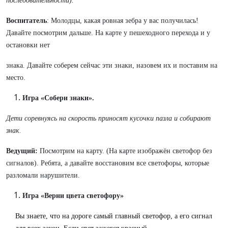
последовательности).
Воспитатель
: Молодцы, какая ровная зебра у вас получилась!
Давайте посмотрим дальше. На карте у пешеходного перехода и у
остановки нет
знака. Давайте соберем сейчас эти знаки, назовем их и поставим на
место.
Игра
«Собери
знаки».
Дети
соревнуясь
на
скорость
приносят
кусочки
пазла
и
собирают
знак.
Ведущий:
Посмотрим на карту. (На карте изображён светофор без
сигналов). Ребята, а давайте восстановим все светофоры, которые
разломали нарушители.
Игра
«Верни
цвета светофору»
Вы знаете, что на дороге самый главный светофор, а его сигнал