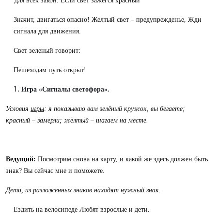
для всех закон. Если свет зажегся красный
Значит, двигаться опасно! Желтый свет – предупрежденье, Жди
сигнала для движения.
Свет зеленый говорит:
Пешеходам путь открыт!
Игра
«Сигналы
светофора».
Условия
игры
:
я
показываю
вам
зелёный
кружок,
вы бегаете;
красный
–
замерли; жёлтый – шагаем на месте.
Ведущий:
Посмотрим снова на карту, и какой же здесь должен быть
знак? Вы сейчас мне и поможете.
Дети,
из
разложенных
знаков
находят
нужный
знак.
Ездить на велосипеде Любят взрослые и дети.