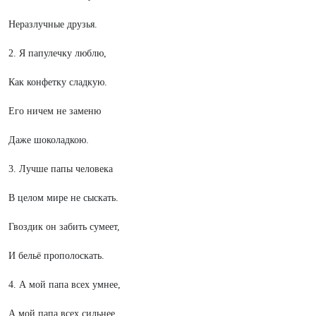
Неразлучные друзья.
2. Я папулечку люблю,
Как конфетку сладкую.
Его ничем не заменю
Даже шоколадкою.
3. Лучше папы человека
В целом мире не сыскать.
Гвоздик он забить сумеет,
И бельё прополоскать.
4. А мой папа всех умнее,
А мой папа всех сильнее.