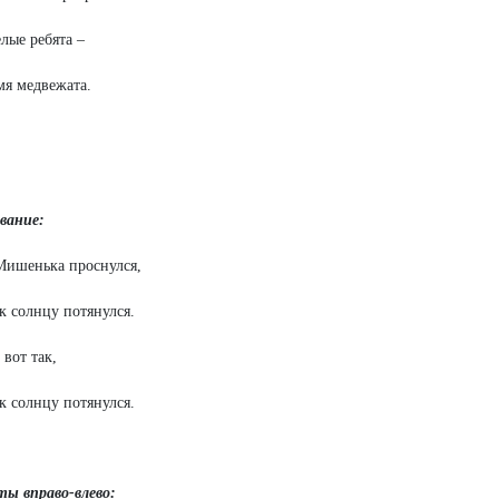
лые ребята –
я медвежата.
вание:
Мишенька проснулся,
 солнцу потянулся.
 вот так,
 солнцу потянулся.
ы вправо-влево: