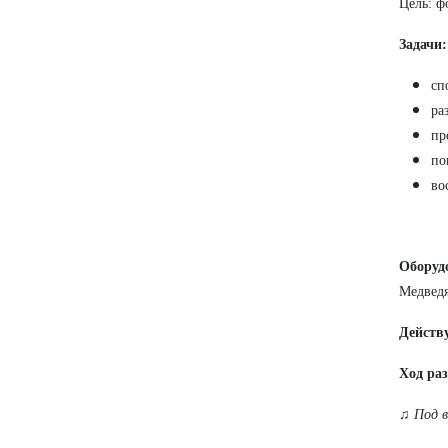
Цель: ф
Задачи:
сп
ра
пр
по
во
Оборуд
Медведя
Действ
Ход ра
♫
Под в