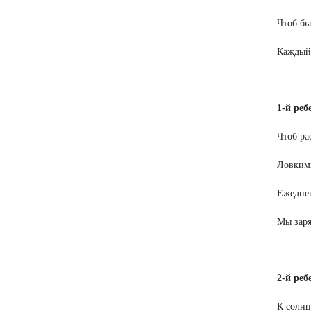
Чтоб бы
Каждый 
1-й реб
Чтоб ра
Ловким
Ежеднев
Мы заря
2-й реб
К солнц