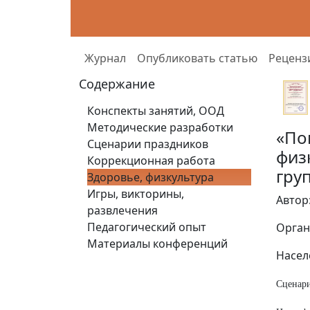
Журнал
Опубликовать статью
Реценз
Содержание
Конспекты занятий, ООД
Методические разработки
«По
Сценарии праздников
физ
Коррекционная работа
гру
Здоровье, физкультура
Игры, викторины,
Автор
развлечения
Педагогический опыт
Орган
Материалы конференций
Насел
Сценари