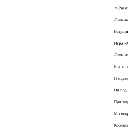
♫ Разм
Дети вы
Ведущ
Игра «
Дети ме
Как-то 
И медве
Он под 
Притвор
Мы вокр
Косолап