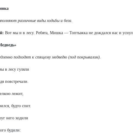
инка
полняют различные виды ходьбы и бега.
ий:
Вот мы и в лесу. Ребята, Мишка — Топтыжка не дождался нас и уснул
Медведь»
дленно подходят к спящему медведю (под покрывалом).
мы в лесу гуляли
дя повстречали.
елкою лежит,
ился, будто спит.
уг него ходили
ого будили: