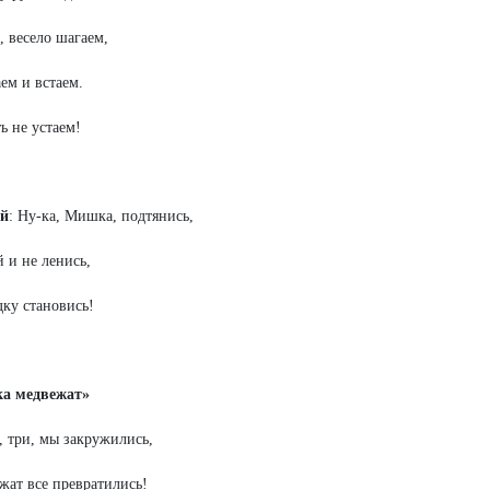
 весело шагаем,
ем и встаем.
ь не устаем!
й
: Ну-ка, Мишка, подтянись,
й и не ленись,
дку становись!
ка медвежат»
а, три, мы закружились,
жат все превратились!