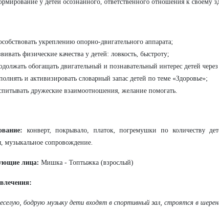
ормирование у детей осознанного, ответственного отношения к своему з
особствовать укреплению опорно-двигательного аппарата;
звивать физические качества у детей: ловкость, быстроту;
одолжать обогащать двигательный и познавательный интерес детей чере
полнять и активизировать словарный запас детей по теме «Здоровье»;
спитывать дружеские взаимоотношения, желание помогать.
ование:
конверт, покрывало, платок, погремушки по количеству де
, музыкальное сопровождение.
ующие лица:
Мишка - Топтыжка (взрослый)
звлечения:
еселую, бодрую музыку дети входят в спортивный зал, строятся в шеренг