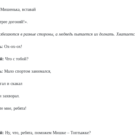
 Мишенька, вставай
трее догоняй!».
збегаются в разные стороны, а медведь пытается их догнать. Хватается
ь:
Ох-ох-ох!
й:
Что с тобой?
ь:
Мало спортом занимался,
гал и скакал
и захворал.
е мне, ребята!
й:
Ну, что, ребята, поможем Мишке – Топтыжке?