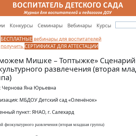
ии
Конкурсы
Семинары
Вебинары
Курсы
БЕСПЛАТНЫЕ
вебинары для воспитателей
получить
СЕРТИФИКАТ ДЛЯ АТТЕСТАЦИИ
можем Мишке – Топтыжке» Сценарий
культурного развлечения (вторая мл
ппа)
: Чернова Яна Юрьевна
изация: МБДОУ Детский сад «Оленёнок»
енный пункт: ЯНАО, г. Салехард
й физкультурного развлечения (вторая младшая группа)