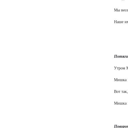
Мы весе
Наше им
Потяги
Утром 
Мишка к
Вот так,
Мишка к
Поворот