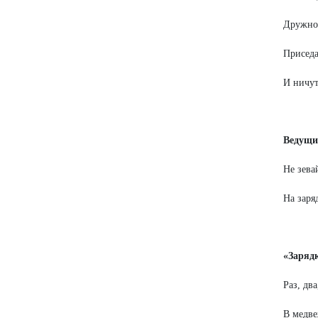
Дружно,
Приседа
И ничут
Ведущи
Не зева
На заря
«Заряд
Раз, дв
В медве