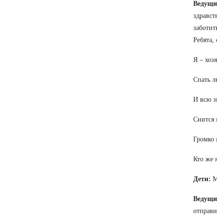
Ведущи
здравст
заботит
Ребята,
Я – хоз
Спать л
И всю з
Снится 
Громко 
Кто же 
Дети:
М
Ведущи
отправи