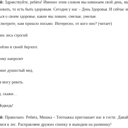
й:
Здравствуйте, ребята! Именно этим словом мы начинаем свой день, м
вовать, то есть быть здоровым. Сегодня у нас – День Здоровья. И сейчас
ься о своем здоровье, какие мы ловкие, смелые, умелые.
 смотрите, нам пришло письмо. Интересно, от кого оно? (читает)
яин леса строгий
юблю в своей берлоге.
иму напролет
мне душистый мед.
я могу реветь.
я, скажи…
едведь!
й:
Правильно. Ребята, Мишка – Топтыжка приглашает нас в гости. Давай
мся в лес. Расправляем дружно спинку и выходим на разминку!