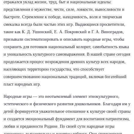
отражался уклад жизни, труд, быт и национальные идеалы:
представления о мужестве, чести, силе, ловкости, выносливости и
быстроте. Стремление к победе, находчивость, воля и творческая
смекалка всегда были частью этих игр. Выдающиеся просветители,
такие как К. Д. Ушинский, Е. А. Покровский и Г. А. Виноградов,
призывали систематизировать и описывать народные игры, чтобы
сохранить для потомков национальный колорит, самобытность языка
и уникальность культурного самовыражения. В нашей стране сегодня
продолжается процесс возрождения древних культур всех народов,
населяющих территорию государства, что способствует
совершенствованию национальных традиций, включая богатейший
пласт народных игр.
Народные игры — это неотъемлемый элемент этнокультурного,
эстетического и физического развития дошкольников. Благодаря им у
детей формируется уважительное отношение к культуре своей страны
и создается эмоциональный фундамент для воспитания патриотизма,
любви и преданности Родине. По своей сути народные игры
лаконичны, выразительны и понятны ребенку. Они стимулируют