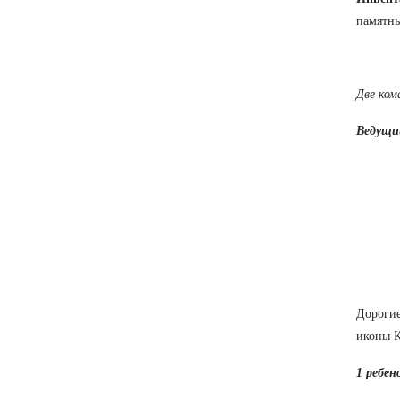
памятны
Две ком
Ведущи
Дорогие
иконы К
1 ребен