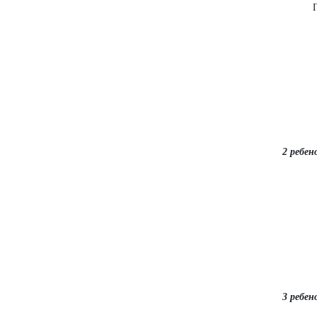
П
2 ребен
3 ребен