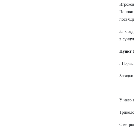
Игроков
Попович
посвящ
За кажд
в сунду
Пункт 
.
Первый
Загадки
У него 
Триколо
С ветро