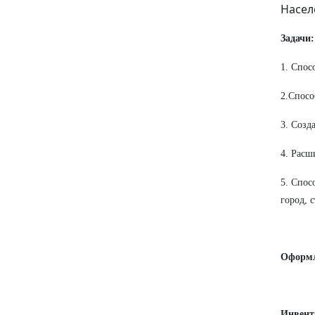
Насел
Задачи:
1. Спос
2.Спосо
3. Созд
4. Расш
5. Спос
город, с
Оформл
Инвент