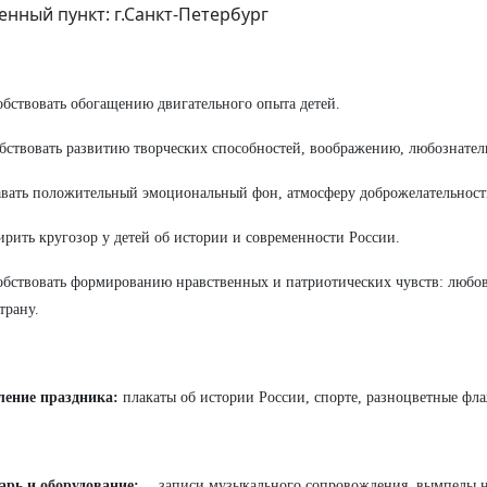
енный пункт: г.Санкт-Петербург
обствовать обогащению двигательного опыта детей.
бствовать развитию творческих способностей, воображению, любознател
авать положительный эмоциональный фон, атмосферу доброжелательност
ирить кругозор у детей об истории и современности России.
обствовать формированию нравственных и патриотических чувств: любовь
трану.
ение праздника:
плакаты об истории России, спорте, разноцветные фл
арь и оборудование: …
записи музыкального сопровождения, вымпелы н