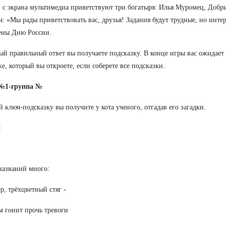
 с экрана мультимедиа приветствуют три богатыря: Илья Муромец, Доб
: «Мы рады приветствовать вас, друзья! Задания будут трудные, но интер
ены Дню России.
ый правильный ответ вы получаете подсказку. В конце игры вас ожидает
ке, который вы откроете, если соберете все подсказки.
№1-группа №
 ключ-подсказку вы получите у кота ученого, отгадав его загадки.
:
названий много:
р, трёхцветный стяг -
м гонит прочь тревоги