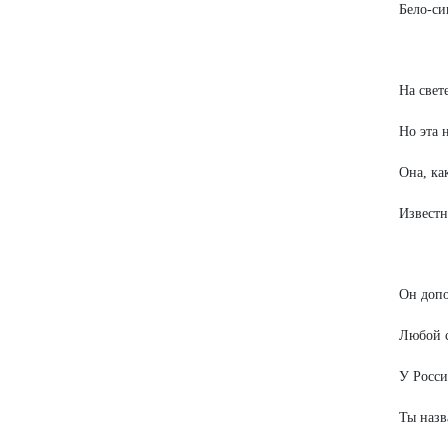
Бело-си
На свет
Но эта 
Она, ка
Известн
Он допо
Любой с
У Росси
Ты назв