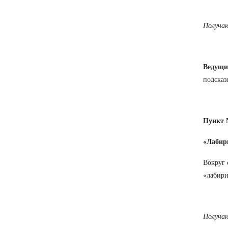
Получаю
Ведущи
подсказк
Пункт 
«Лабир
Вокруг 
«лабири
Получаю