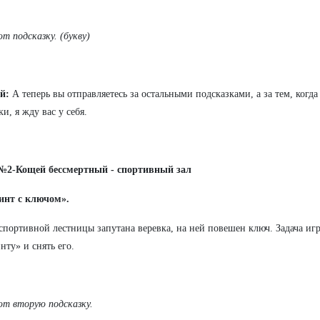
т подсказку. (букву)
й:
А теперь вы отправляетесь за остальными подсказками, а за тем, когда
и, я жду вас у себя.
№2-Кощей бессмертный - спортивный зал
инт с ключом».
спортивной лестницы запутана веревка, на ней повешен ключ. Задача иг
нту» и снять его.
т вторую подсказку.