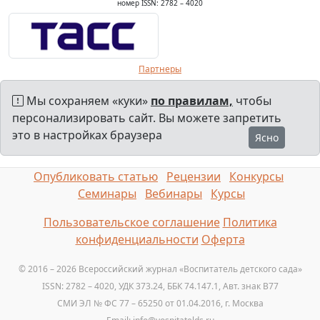
номер ISSN: 2782 – 4020
Партнеры
Мы сохраняем «куки»
по правилам,
чтобы
персонализировать сайт. Вы можете запретить
это в настройках браузера
Ясно
Опубликовать статью
Рецензии
Конкурсы
Семинары
Вебинары
Курсы
Пользовательское соглашение
Политика
конфиденциальности
Оферта
© 2016 – 2026 Всероссийский журнал «Воспитатель детского сада»
ISSN: 2782 – 4020, УДК 373.24, ББК 74.147.1, Авт. знак B77
СМИ ЭЛ № ФС 77 – 65250 от 01.04.2016, г. Москва