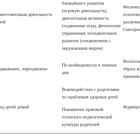
ближайшего развития
Физическ
(игровую деятельность),
мостоятельная деятельность
психиче
двигательная активность
тей
различны
(подвижные игры, физические
Сенсорн
упражнения, познавательное
развитие (ознакомление с
окружающим миром)
Воспита
По необходимости в течении
дмывание, переодевание
образа 
дня
привычк
Взаимодействие с родителями
по проблемам здоровья детей.
од детей домой
Формиро
Повышение правовой
психолого-педагогической
культуры родителей