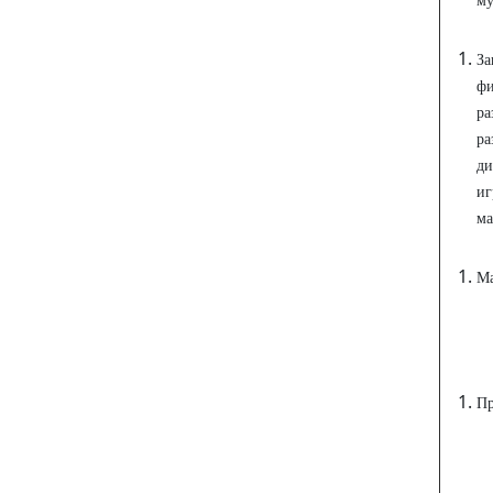
му
За
фи
ра
ра
ди
иг
ма
М
Пр