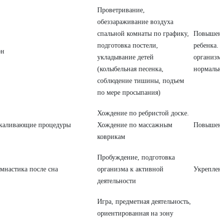
Проветривание,
обеззараживание воздуха
спальной комнаты по графику,
Повышен
подготовка постели,
ребенка.
он
укладывание детей
организ
(колыбельная песенка,
нормаль
соблюдение тишины, подъем
по мере просыпания)
Хождение по ребристой доске.
каливающие процедуры
Хождение по массажным
Повышен
коврикам
Пробуждение, подготовка
мнастика после сна
организма к активной
Укрепле
деятельности
Игра, предметная деятельность,
ориентированная на зону