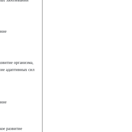
ных заболеваний
ание
азвитие организма,
ие адаптивных сил
ание
кое развитие