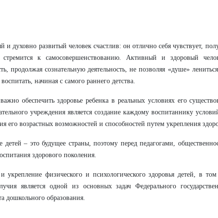
й и духовно развитый человек счастлив: он отлично себя чувствует, пол
, стремится к самосовершенствованию. Активный и здоровый челов
ть, продолжая сознательную деятельность, не позволяя «душе» лениться
воспитать, начиная с самого раннего детства.
важно обеспечить здоровье ребенка в реальных условиях его существо
ательного учреждения является создание каждому воспитаннику услови
ия его возрастных возможностей и способностей путем укрепления здоро
е детей – это будущее страны, поэтому перед педагогами, общественно
воспитания здорового поколения.
и укрепление физического и психологического здоровья детей, в том
лучия является одной из основных задач Федерального государствен
та дошкольного образования.