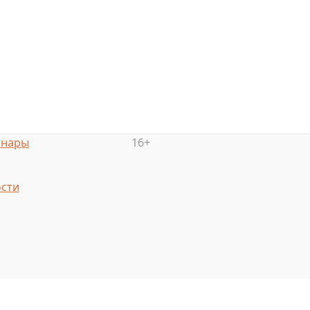
инары
16+
сти