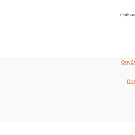
Опублико
Опубл
Пол