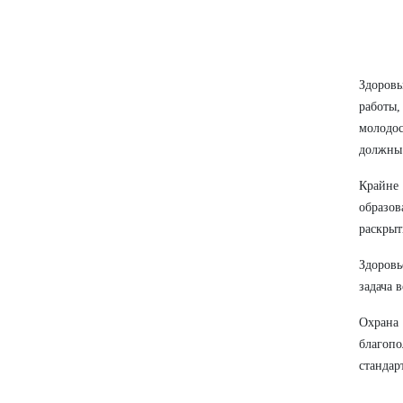
Здоровы
работы
молодос
должны 
Крайне 
образов
раскрыт
Здоровь
задача 
Охрана 
благопо
стандар