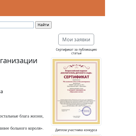
Мои заявки
Сертификат за публикацию
статьи
рганизации
га
 остальные блага жизни,
ивее больного короля».
Диплом участника конкурса