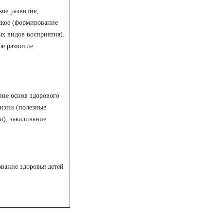
ое развитие,
ское (формирование
х видов восприятия).
ое развитие
ние основ здорового
жизни (полезные
и), закаливание
вание здоровья детей