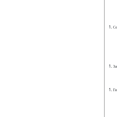
С
За
Ги