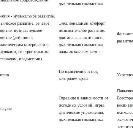
зыкальное сопровождение
дыхательная гимнастика
нятия - музыкальное развитие,
зическое развитие, речевое
Эмоциональный комфорт,
звитие, познавательное
познавательное развитие,
Физическ
звитие (действия с
двигательная активность,
развитие
дактическим материалом и
дыхательная гимнастика,
рушками, со строительным
пальчиковая гимнастика
териалом, предметами)
По назначению и под
ассаж
Укрепле
контролем врача
Повышен
Одевание в зависимости от
Всесторо
погодных условий, игры,
воспитан
огулка
физические упражнения,
психолог
дыхательная гимнастика
экологич
эстетиче