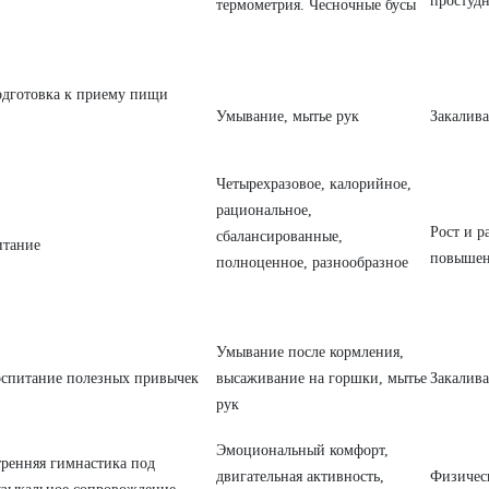
простуд
термометрия. Чесночные бусы
дготовка к приему пищи
Умывание, мытье рук
Закалив
Четырехразовое, калорийное,
рациональное,
Рост и р
сбалансированные,
тание
повышен
полноценное, разнообразное
Умывание после кормления,
спитание полезных привычек
высаживание на горшки, мытье
Закалив
рук
Эмоциональный комфорт,
ренняя гимнастика под
двигательная активность,
Физичес