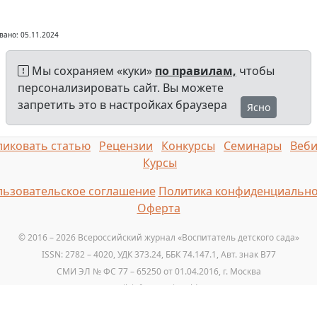
вано: 05.11.2024
Мы сохраняем «куки»
по правилам,
чтобы
персонализировать сайт. Вы можете
запретить это в настройках браузера
Ясно
иковать статью
Рецензии
Конкурсы
Семинары
Веб
Курсы
ьзовательское соглашение
Политика конфиденциально
Оферта
© 2016 – 2026 Всероссийский журнал «Воспитатель детского сада»
ISSN: 2782 – 4020, УДК 373.24, ББК 74.147.1, Авт. знак B77
СМИ ЭЛ № ФС 77 – 65250 от 01.04.2016, г. Москва
Email: info@vospitatelds.ru
Тел.: +7 (925) 664-32-11