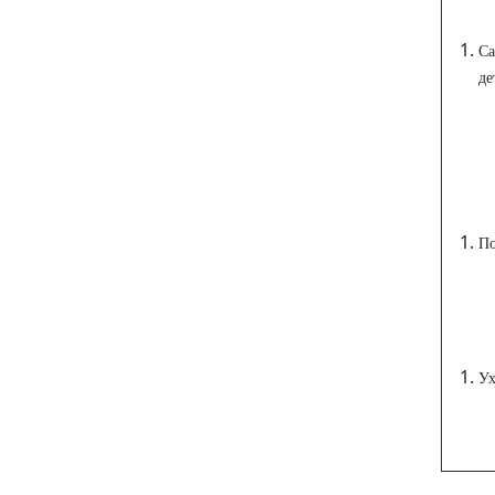
Са
де
По
Ух