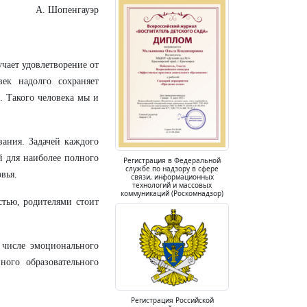
А. Шопенгауэр
учает удовлетворение от
ек надолго сохраняет
. Такого человека мы и
вания. Задачей каждого
й для наиболее полного
Регистрация в Федеральной
службе по надзору в сфере
вья.
связи, информационных
технологий и массовых
коммуникаций (Роскомнадзор)
стью, родителями стоит
 числе эмоционального
ного образовательного
Регистрация Российской