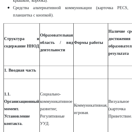
крышкой, коробка).
Средства альтернативной коммуникации (карточка PECS,
планшетка с кнопкой).
Наличие ср
Образовательная
Структура и
достижения
область / вид
Формы работы
содержание ННОД
образовател
деятельности
результата
1. Вводная часть
1.1.
Социально-
Организационный
коммуникативное
Визуальное 
Коммуникативная,
момент.
развитие;
(карточка 
игровая.
Установление
Регулятивные
Приветствие
контакта.
УУД.