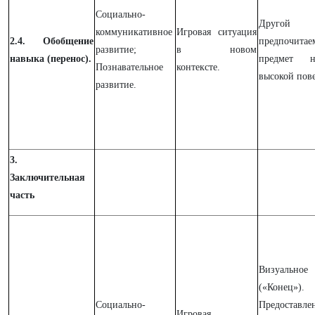
Социально-
Другой
коммуникативное
Игровая ситуация
2.4. Обобщение
предпочита
развитие;
в новом
навыка (перенос).
предмет н
Познавательное
контексте.
высокой пов
развитие.
3.
Заключительная
часть
Визуальное 
(«Конец»).
Социально-
Предоставле
Игровая