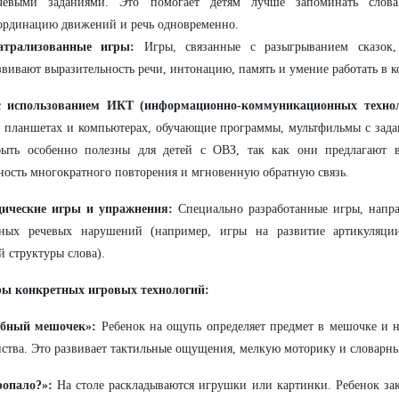
чевыми заданиями. Это помогает детям лучше запоминать слова
ординацию движений и речь одновременно.
атрализованные игры:
Игры, связанные с разыгрыванием сказок,
звивают выразительность речи, интонацию, память и умение работать в к
 использованием ИКТ (информационно-коммуникационных технол
 планшетах и компьютерах, обучающие программы, мультфильмы с зада
быть особенно полезны для детей с ОВЗ, так как они предлагают в
ость многократного повторения и мгновенную обратную связь.
дические игры и упражнения:
Специально разработанные игры, напр
тных речевых нарушений (например, игры на развитие артикуляции
й структуры слова).
ы конкретных игровых технологий:
бный мешочек»:
Ребенок на ощупь определяет предмет в мешочке и н
йства. Это развивает тактильные ощущения, мелкую моторику и словарны
ропало?»:
На столе раскладываются игрушки или картинки. Ребенок закр