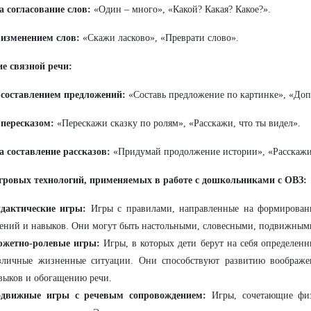
 согласование слов:
«Один – много», «Какой? Какая? Какое?».
 изменением слов:
«Скажи ласково», «Преврати слово».
е связной речи:
 составлением предложений:
«Составь предложение по картинке», «До
 пересказом:
«Перескажи сказку по ролям», «Расскажи, что ты видел».
 составление рассказов:
«Придумай продолжение истории», «Расскажи 
гровых технологий, применяемых в работе с дошкольниками с ОВЗ:
дактические игры:
Игры с правилами, направленные на формирован
ений и навыков. Они могут быть настольными, словесными, подвижным
жетно-ролевые игры:
Игры, в которых дети берут на себя определен
зличные жизненные ситуации. Они способствуют развитию воображе
выков и обогащению речи.
движные игры с речевым сопровождением:
Игры, сочетающие физ