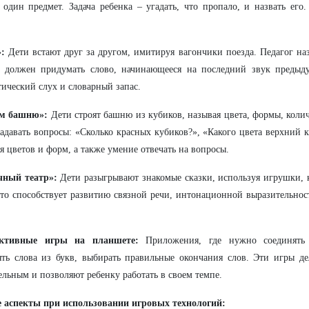
 один предмет. Задача ребенка – угадать, что пропало, и назвать его
:
Дети встают друг за другом, имитируя вагончики поезда. Педагог на
к должен придумать слово, начинающееся на последний звук предыду
ический слух и словарный запас.
м башню»:
Дети строят башню из кубиков, называя цвета, формы, колич
адавать вопросы: «Сколько красных кубиков?», «Какого цвета верхний к
я цветов и форм, а также умение отвечать на вопросы.
чный театр»:
Дети разыгрывают знакомые сказки, используя игрушки, 
Это способствует развитию связной речи, интонационной выразительнос
.
ктивные игры на планшете:
Приложения, где нужно соединять 
ять слова из букв, выбирать правильные окончания слов. Эти игры д
ельным и позволяют ребенку работать в своем темпе.
 аспекты при использовании игровых технологий: