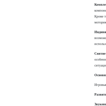
Компле
компоне
Кроме т
моторик
Индиви
возмож
использ
Снятие
особен
ситуаци
Основн
Игровые
Развит
Звуков