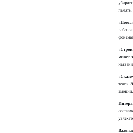
убирает
память.
«Поезд»
ребено
фонемат
«Строи
может з
названи
«Сказо
театр. 
эмоции
Интера
составл
увлекат
Важные