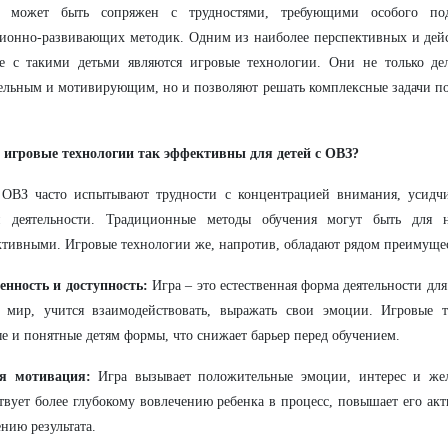
с может быть сопряжен с трудностями, требующими особого по
ионно-развивающих методик. Одним из наиболее перспективных и дей
те с такими детьми являются игровые технологии. Они не только де
ельным и мотивирующим, но и позволяют решать комплексные задачи п
 игровые технологии так эффективны для детей с ОВЗ?
 ОВЗ часто испытывают трудности с концентрацией внимания, усидч
й деятельности. Традиционные методы обучения могут быть для
тивными. Игровые технологии же, напротив, обладают рядом преимуще
енность и доступность:
Игра – это естественная форма деятельности для
т мир, учится взаимодействовать, выражать свои эмоции. Игровые 
е и понятные детям формы, что снижает барьер перед обучением.
я мотивация:
Игра вызывает положительные эмоции, интерес и жел
твует более глубокому вовлечению ребенка в процесс, повышает его акт
нию результата.