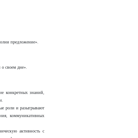
полни предложение».
о своем дне».
ие конкретных знаний,
и.
ные роли и разыгрывают
ния, коммуникативных
ическую активность с