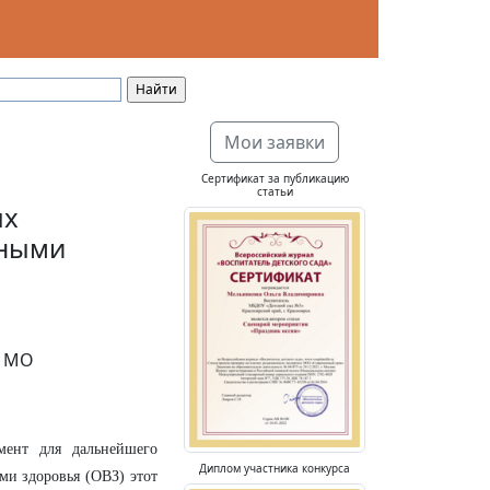
Мои заявки
Сертификат за публикацию
статьи
ых
нными
о МО
мент для дальнейшего
Диплом участника конкурса
ми здоровья (ОВЗ) этот