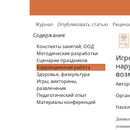
Журнал
Опубликовать статью
Реценз
Содержание
Конспекты занятий, ООД
Методические разработки
Игр
Сценарии праздников
нар
Коррекционная работа
воз
Здоровье, физкультура
Игры, викторины,
Автор
развлечения
Педагогический опыт
Орган
Материалы конференций
Насел
Дошкол
успешно