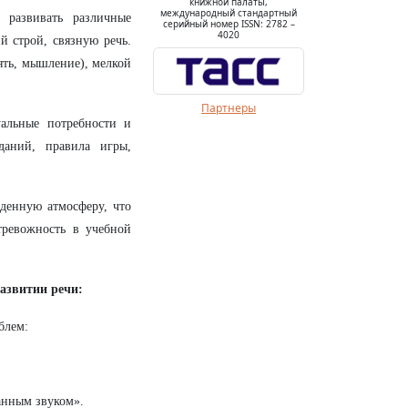
книжной палаты,
международный стандартный
развивать различные
серийный номер ISSN: 2782 –
4020
й строй, связную речь.
ять, мышление), мелкой
Партнеры
альные потребности и
даний, правила игры,
денную атмосферу, что
ревожность в учебной
азвитии речи:
блем:
данным звуком».