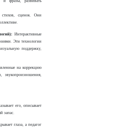
 и фразы, развивать
 стихов, сценок. Они
оллективе.
огий):
Интерактивные
ниями. Эти технологии
изуальную поддержку,
авленные на коррекцию
, звукопроизношения,
азывает его, описывает
й запас.
ывает глаза, а педагог