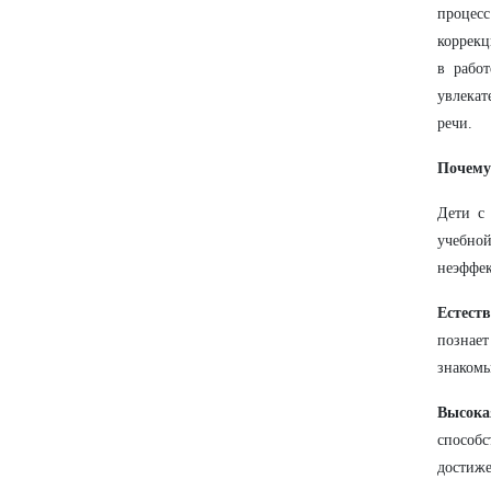
процес
коррекц
в рабо
увлекат
речи.
Почему
Дети с
учебно
неэффек
Естеств
познае
знакомы
Высока
способс
достиже