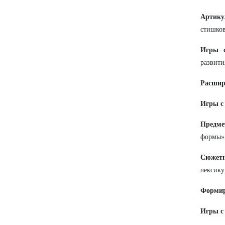
Артику
стишков
Игры с
развити
Расшир
Игры с
Предме
формы»
Сюжетн
лексику
Формир
Игры с