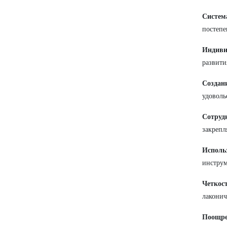
Систем
постепе
Индиви
развити
Создан
удоволь
Сотруд
закрепл
Исполь
инструм
Четкос
лакони
Поощре