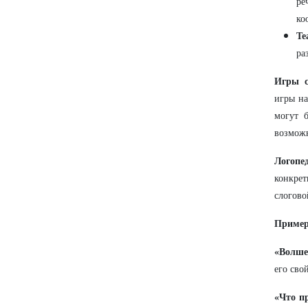
ре
ко
Те
ра
Игры с
игры на
могут 
возможн
Логопе
конкре
слогово
Пример
«Волше
его сво
«Что п