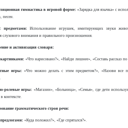
ляционная гимнастика в игровой форме:
«Зарядка для язычка» с испо
, песен.
 предметами:
Использование игрушек, имитирующих звуки живот
я слухового внимания и правильного произношения.
ение и активизация словаря:
 картинками:
«Что нарисовано?», «Найди лишнее», «Составь рассказ по
тные игры:
«Что можно делать с этим предметом?», «Назови все п
.
о-ролевые игры:
«Магазин», «Больница», «Семья», где дети использ
 в контексте.
ование грамматического строя речи:
 предлогами:
«Куда положил?», «Где спрятался?».