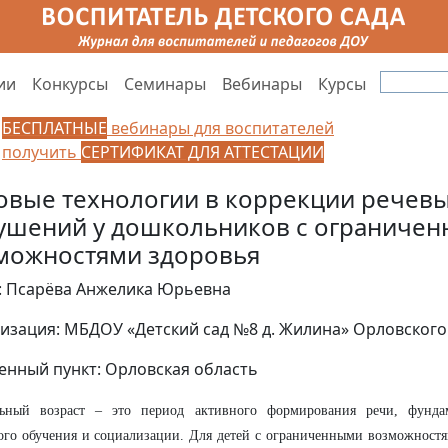
ии
Конкурсы
Семинары
Вебинары
Курсы
БЕСПЛАТНЫЕ
вебинары для воспитателей
получить
СЕРТИФИКАТ ДЛЯ АТТЕСТАЦИИ
овые технологии в коррекции речев
ушений у дошкольников с ограниче
можностями здоровья
: Псарёва Анжелика Юрьевна
изация: МБДОУ «Детский сад №8 д. Жилина» Орловског
енный пункт: Орловская область
ьный возраст – это период активного формирования речи, фунда
го обучения и социализации. Для детей с ограниченными возможностя