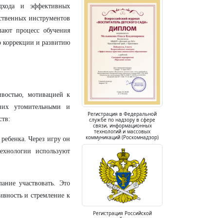
дхода и эффективных
ственных инструментов
лают процесс обучения
о коррекции и развитию
ивостью, мотивацией к
 них утомительными и
Регистрация в Федеральной
ств:
службе по надзору в сфере
связи, информационных
технологий и массовых
коммуникаций (Роскомнадзор)
 ребенка. Через игру он
технологии используют
ание участвовать. Это
ивность и стремление к
Регистрация Российской