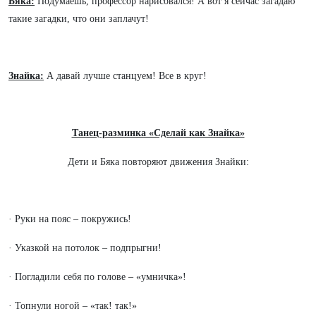
Бяка:
Подумаешь, профессор нарисовался! А вот я сейчас загадаю
такие загадки, что они заплачут!
Знайка:
А давай лучше станцуем! Все в круг!
Танец-разминка «Сделай как Знайка»
Дети и Бяка повторяют движения Знайки:
· Руки на пояс – покружись!
· Указкой на потолок – подпрыгни!
· Погладили себя по голове – «умничка»!
· Топнули ногой – «так! так!»