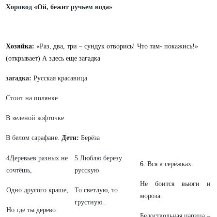
Хоровод «Ой, бежит ручьем вода»
Хозяйка:
«Раз, два, три – сундук отворись! Что там- покажись!»
(открывает) А здесь еще загадка
загадка:
Русская красавица
Стоит на полянке
В зеленой кофточке
В белом сарафане.
Дети:
Берёза
4Деревьев разных не
5.Люблю березу
6.
Вся в серёжках.
сочтёшь,
русскую
Не боится вьюги и
Одно другого краше,
То светлую, то
мороза.
грустную..
Но где ты дерево
Белоствольная царица –