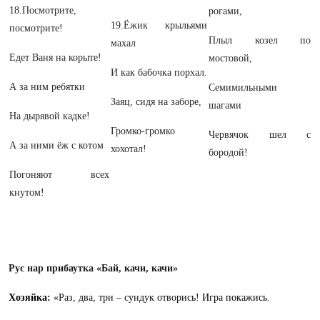
18.Посмотрите,
рогами,
19.Ёжик крыльями
посмотрите!
Плыл козел по
махал
Едет Ваня на корыте!
мостовой,
И как бабочка порхал.
А за ним ребятки
Семимильными
Заяц, сидя на заборе,
шагами
На дырявой кадке!
Громко-громко
Червячок шел с
А за ними ёж с котом
хохотал!
бородой!
Погоняют всех
кнутом!
Рус нар прибаутка «Бай, качи, качи»
Хозяйка:
«Раз, два, три – сундук отворись!
Игра покажись.