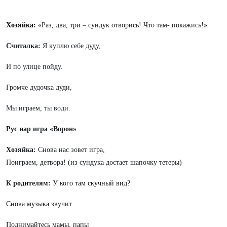
Хозяйка:
«Раз, два, три – сундук отворись! Что там- покажись!»
Считалка:
Я куплю себе дуду,
И по улице пойду.
Громче дудочка дуди,
Мы играем, ты води.
Рус нар игра «Ворон»
Хозяйка:
Снова нас зовет игра,
Поиграем, детвора! (из сундука достает шапочку тетеры)
К родителям:
У кого там скучный вид?
Снова музыка звучит
Поднимайтесь мамы, папы