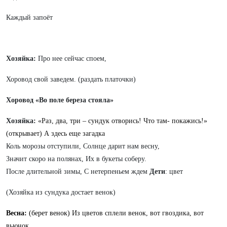
Каждый запоёт
Хозяйка:
Про нее сейчас споем,
Хоровод свой заведем. (раздать платочки)
Хоровод «Во поле береза стояла»
Хозяйка:
«Раз, два, три – сундук отворись! Что там- покажись!»
(открывает) А здесь еще загадка
Коль морозы отступили
,
Солнце дарит нам весну,
Значит скоро на полянах
,
Их в букеты соберу.
После длительной зимы
,
С нетерпеньем ждем
Дети
: цвет
(Хозяйка из сундука достает венок)
Весна:
(берет венок)
Из цветов сплели венок, вот гвоздика, вот
вьюнок