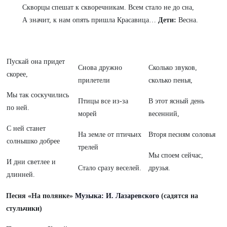
Скворцы спешат к скворечникам. Всем стало не до сна,
А значит, к нам опять пришла Красавица…
Дети:
Весна.
Пускай она придет
Снова дружно
Сколько звуков,
скорее,
прилетели
сколько пенья,
Мы так соскучились
Птицы все из-за
В этот ясный день
по ней.
морей
весенний,
С ней станет
На земле от птичьих
Вторя песням соловья
солнышко добрее
трелей
Мы споем сейчас,
И дни светлее и
Стало сразу веселей.
друзья.
длинней.
Песня «На полянке»
Музыка: И. Лазаревского
(садятся на
стульчики)