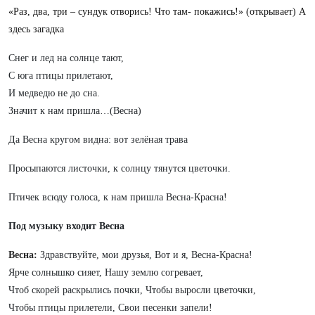
«Раз, два, три – сундук отворись! Что там- покажись!» (открывает) А
здесь загадка
Снег и лед на солнце тают,
С юга птицы прилетают,
И медведю не до сна.
Значит к нам пришла…(Весна)
Да Весна кругом видна: вот зелёная трава
Просыпаются листочки, к солнцу тянутся цветочки.
Птичек всюду голоса, к нам пришла Весна-Красна!
Под музыку
входит Весна
Весна:
Здравствуйте, мои друзья,
Вот и я, Весна-Красна!
Ярче солнышко сияет, Нашу землю согревает,
Чтоб скорей раскрылись почки, Чтобы выросли цветочки,
Чтобы птицы прилетели,
Свои песенки запели!