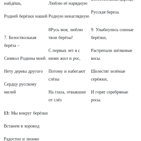
найдёшь,
Люблю её нарядную
Русская береза.
Родней берёзки нашей
Родную ненаглядную
8Русь моя, люблю
9. Улыбнулись сонные
7. Белоствольная
твои берёзы!
берёзки,
берёза –
С первых лет я с
Растрепали шёлковые
Символ Родины моей.
ними жил и рос,
косы.
Нету дерева другого
Потому и набегают
Шелестят зелёные
слёзы
серёжки,
Сердцу русскому
милей
На глаза, отвыкшие
И горят серебряные
от слёз
росы.
13:
Мы вокруг берёзки
Встанем в хоровод
Радостно и звонко