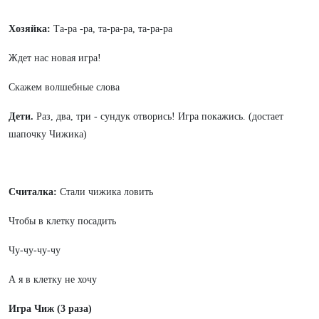
Хозяйка:
Та-ра -ра, та-ра-ра, та-ра-ра
Ждет нас новая игра!
Скажем волшебные слова
Дети.
Раз, два, три - сундук отворись! Игра покажись. (достает
шапочку Чижика)
Считалка:
Стали чижика ловить
Чтобы в клетку посадить
Чу-чу-чу-чу
А я в клетку не хочу
Игра Чиж (3 раза)