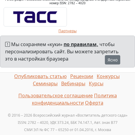
номер ISSN: 2782 – 4020
Партнеры
Мы сохраняем «куки»
по правилам,
чтобы
персонализировать сайт. Вы можете запретить
это в настройках браузера
Ясно
Опубликовать статью
Рецензии
Конкурсы
Семинары
Вебинары
Курсы
Пользовательское соглашение
Политика
конфиденциальности
Оферта
© 2016 – 2026 Всероссийский журнал «Воспитатель детского сада»
ISSN: 2782 – 4020, УДК 373.24, ББК 74.147.1, Авт. знак B77
СМИ ЭЛ № ФС 77 – 65250 от 01.04.2016, г. Москва