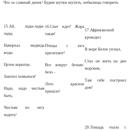
Что за славный денек! Будем шутки шутить, небылицы говорить.
15.Ай, лады-лады-
16.Снег идет! Жара
17.Африканский
лады,
такая!
крокодил
Начерпал медведь
Птицы с юга
В море Белое уплыл,
воды
прилетают!
Стал он жить на дне
Целое корытце,
Все вокруг белым-
морском,
бело -
Захотел помыться!
Там себе построил
Лето красное
дом!
Надо, надо чистым
пришло!
быть,
Чистым по лесу
ходить!
20.Лошадь ехала с