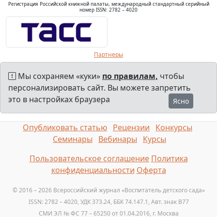
Регистрация Российской книжной палаты, международный стандартный серийный
номер ISSN: 2782 – 4020
Партнеры
Мы сохраняем «куки»
по правилам,
чтобы
персонализировать сайт. Вы можете запретить
это в настройках браузера
Ясно
Опубликовать статью
Рецензии
Конкурсы
Семинары
Вебинары
Курсы
Пользовательское соглашение
Политика
конфиденциальности
Оферта
© 2016 – 2026 Всероссийский журнал «Воспитатель детского сада»
ISSN: 2782 – 4020, УДК 373.24, ББК 74.147.1, Авт. знак B77
СМИ ЭЛ № ФС 77 – 65250 от 01.04.2016, г. Москва