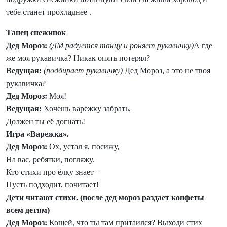
тебе станет прохладнее .
Танец снежинок
Дед Мороз:
(ДМ радуется танцу и роняет рукавичку)
А где
же моя рукавичка? Никак опять потерял?
Ведущая:
(подбирает рукавичку)
Дед Мороз, а это не твоя
рукавичка?
Дед Мороз:
Моя!
Ведущая:
Хочешь варежку забрать,
Должен ты её догнать!
Игра «Варежка».
Дед Мороз:
Ох, устал я, посижу,
На вас, ребятки, погляжу.
Кто стихи про ёлку знает –
Пусть подходит, почитает!
Дети читают стихи. (после дед мороз раздает конфеты
всем детям)
Дед Мороз:
Кощей, что ты там притаился? Выходи стих