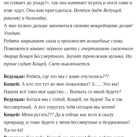
он пляшет до упаду!», так она начинает играть и ноги сами в
пляс идут. Она вам пригодиться.
Нептун даёт Ведущей
ракушку и балалайку.
А мне нужно дальше заниматься своими мокрейшими делам!
Уходит.
Ребята закрывают глаза и произносят волшебные слова.
Появляется занавес чёрного цвета с очертаниями сказочного
дворца Кощея Бессмертного. Звучит тревожная музыка. На
троне сидит Кощей. Свет выключается.
Ведущая:
Ребята, где это мы с вами очутились???
Кощей:
А кто это тут ко мне пожаловал? А…. Это вы!
Нашли всё таки моё царство… Воевать со мной будете?
Ведущая:
Биться мы с тобой, Кощей, не будем! Ты и так
бессмертный. А вот отругать тебя сегодня мы хотим!
Кощей:
Меня ругать??? Да я сейчас вас всех в скалу
превращу, и тоже будете у меня бессмертные и бездвижные!
Ха-ха-ха!