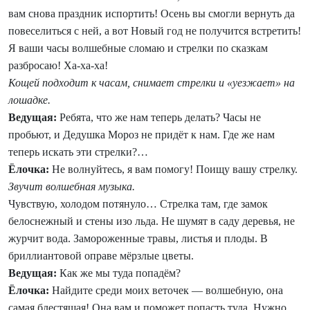
вам снова праздник испортить! Осень вы смогли вернуть да
повеселиться с ней, а вот Новый год не получится встретить!
Я ваши часы волшебные сломаю и стрелки по сказкам
разбросаю! Ха-ха-ха!
Кощей подходит к часам, снимает стрелки и «уезжает» на
лошадке.
Ведущая:
Ребята, что же нам теперь делать? Часы не
пробьют, и Дедушка Мороз не придёт к нам. Где же нам
теперь искать эти стрелки?…
Ёлочка:
Не волнуйтесь, я вам помогу! Поищу вашу стрелку.
Звучит волшебная музыка.
Чувствую, холодом потянуло… Стрелка там, где замок
белоснежный и стены изо льда. Не шумят в саду деревья, не
журчит вода. Замороженные травы, листья и плоды. В
бриллиантовой оправе мёрзлые цветы.
Ведущая:
Как же мы туда попадём?
Ёлочка:
Найдите среди моих веточек — волшебную, она
самая блестящая! Она вам и поможет попасть туда. Нужно