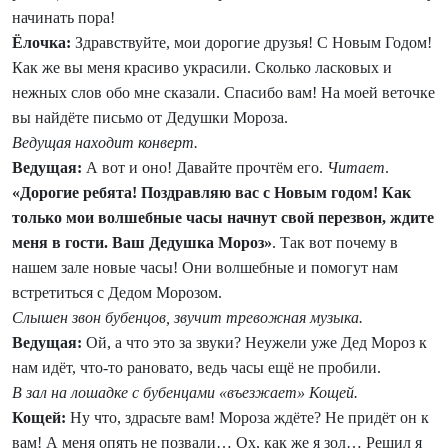
начинать пора!
Ёлочка:
Здравствуйте, мои дорогие друзья! С Новым Годом!
Как же вы меня красиво украсили. Сколько ласковых и
нежных слов обо мне сказали. Спасибо вам! На моей веточке
вы найдёте письмо от Дедушки Мороза.
Ведущая находит конверт.
Ведущая:
А вот и оно! Давайте прочтём его.
Читает
.
«Дорогие ребята! Поздравляю вас с Новым годом! Как
только мои волшебные часы начнут свой перезвон, ждите
меня в гости. Ваш Дедушка Мороз»
. Так вот почему в
нашем зале новые часы! Они волшебные и помогут нам
встретиться с Дедом Морозом.
Слышен звон бубенцов, звучит тревожная музыка.
Ведущая:
Ой, а что это за звуки? Неужели уже Дед Мороз к
нам идёт, что-то рановато, ведь часы ещё не пробили.
В зал на лошадке с бубенцами «въезжает» Кощей.
Кощей:
Ну что, здрасьте вам! Мороза ждёте? Не придёт он к
вам! А меня опять не позвали… Ох, как же я зол… Решил я