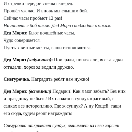
И стрелки чередой спешат вперёд.
Прошёл уж час. И вновь мы слышим бой.
Сейчас часы пробьют 12 раз!
Начинается бой часов. Дед Мороз подходит к часам.
Дед Мороз:
Бьют волшебные часы,
Чудо совершается.
Пусть заветные мечты, ваши исполняются.
Дед Мороз
(задумчиво)
:
Поиграли, поплясали,
все загадки
отгадали,
х
оровод водили дружно.
Снегурочка.
Наградить ребят нам нужно!
Дед Мороз:
(вспомнил)
Подарки! Как я мог забыть?
Без них
и празднику не быть! Их сложил в сундук красивый,
в
санках вез неторопливо.
Где ж сундук? А ну Кощей, тащи
его сюда
,
будем ребят награждать!
Снегурочка открывает сундук, вынимает из него горсть