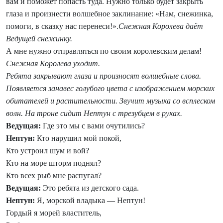
вам и поможет попасть туда. Нужно только будет закрыть
глаза и произнести волшебное заклинание: «Нам, снежинка,
помоги, в сказку нас перенеси!».
Снежная Королева даёт
Ведущей снежинку.
А мне нужно отправляться по своим королевским делам!
Снежная Королева уходит.
Ребята закрывают глаза и произносят волшебные слова.
Появляется занавес голубого цвета с изображением морских
обитателей и растительности. Звучит музыка со всплеском
волн. На троне сидит Нептун с трезубцем в руках.
Ведущая:
Где это мы с вами очутились?
Нептун:
Кто нарушил мой покой,
Кто устроил шум и вой?
Кто на море шторм поднял?
Кто всех рыб мне распугал?
Ведущая:
Это ребята из детского сада.
Нептун:
Я, морской владыка — Нептун!
Гордый я морей властитель,