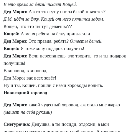
В это время за ёлкой чихает Кощей.
Дед Мороз:
А кто это тут у нас за ёлкой прячется?
Д.М. идёт за ёлку. Кощей от него пятится задом.
Кощей, что это ты тут делаешь???
Кощей:
А меня ребята на ёлку пригласили
Дед Мороз:
Это правда, ребята?
Ответы детей.
Кощей:
Я тоже хочу подарок получить!
Дед Мороз:
Если перестанешь, зло творить, то и ты подарок
получишь!
В хоровод, в хоровод,
Дед Мороз вас всех зовёт!
Ну и ты, Кощей, пошли с нами хороводы водить.
Новогодний хоровод
Дед Мороз:
какой чудесный хоровод, аж стало мне жарко
(машет на себя руками)
Снегурочка:
Дедушка, а ты посиди, отдохни, а мои
подружки снежинки потанцуют свой снежный хоровод и