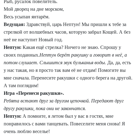
Рыб, русалок повелитель.
Мой дворец на дне морском,
Весь усыпан янтарём.
Ведущая:
Здравствуй, царь Нептун! Мы пришли к тебе за
стрелкой от волшебных часов, которую забрал Кощей. А без
неё не наступит Новый год.
Нептун:
Какая ещё стрелка? Ничего не знаю. Спрошу у
своих поданных.
Нептун берёт ракушку и говорит в неё, а
потом слушает. Слышится звук бульканья воды.
Да, да, есть
у нас такая, но я просто так вам её не отдам! Помогите вы
мне сначала. Перенесите ракушки с одного берега на другой.
А там поглядим!
Игра «Перенеси ракушки».
Ребята встают друг за другом цепочкой. Передают друг
другу ракушки, пока они не закончатся.
Нептун:
А помните, я летом был у вас в гостях, мне
понравилось с вами танцевать. Повеселите меня снова! Я
очень люблю веселье!