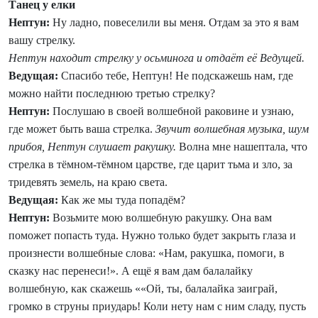
Танец у елки
Нептун:
Ну ладно, повеселили вы меня. Отдам за это я вам
вашу стрелку.
Нептун находит стрелку у осьминога и отдаёт её Ведущей.
Ведущая:
Спасибо тебе, Нептун! Не подскажешь нам, где
можно найти последнюю третью стрелку?
Нептун:
Послушаю в своей волшебной раковине и узнаю,
где может быть ваша стрелка.
Звучит волшебная музыка, шум
прибоя, Нептун слушает ракушку.
Волна мне нашептала, что
стрелка в тёмном-тёмном царстве, где царит тьма и зло, за
тридевять земель, на краю света.
Ведущая:
Как же мы туда попадём?
Нептун:
Возьмите мою волшебную ракушку. Она вам
поможет попасть туда. Нужно только будет закрыть глаза и
произнести волшебные слова: «Нам, ракушка, помоги, в
сказку нас перенеси!». А ещё я вам дам балалайку
волшебную, как скажешь ««Ой, ты, балалайка заиграй,
громко в струны приударь! Коли нету нам с ним сладу, пусть