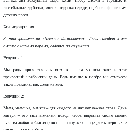
веника, два воздушных шара, кегли; набор фасоли в тарелках и
коктейльные трубочки; мягкая игрушка сердце; подборка фонограмм
детских песен.
Ход мероприятия:
Звучит фонограмма «Песенка Мамонтёнка». Дети заходят в зал
вместе с мамами парами, садятся на стульчики.
Ведущий 1:
Мы рады приветствовать всех в нашем уютном зале в этот
прекрасный ноябрьский день. Ведь именно в ноябре мы отмечаем
такой праздник, как День матери.
Ведущий 2:
Мама, мамочка, мамуля – для каждого из нас нет нежнее слова. День
матери – это замечательный повод, чтобы выразить своим мамам
чувства любви и благодарности за нашу жизнь, щедрые материнские
сердца, ласку и заботу.