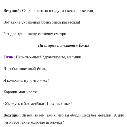
Ведущий:
Славно осенью в саду: и светло, и весело,
Вот какие украшенья Осень здесь развесила!
Раз-два-три – нашу сказочку смотри!
На ширме появляется Ёжик
Ёжик:
Пых-пых-пых! Здравствуйте, малыши!
Я – обыкновенный ёжик,
Я колючий, ну и что – же?
Хороши мои иголки,
Обхожусь я без метёлки! Пых-пых-пых!
Ведущий:
Знаем, знаем, ёжик, что ты обходишься без метёлки! А для
чего тебе такие колючие иголочки?