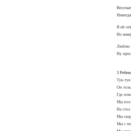
Веселые
Никогда
Я ей от
Но маму
Люблю с
Ну прос
3 Ребен
Тук-тук
Он толь
Где пом
Мы пол 
На стол
Мы свар
Мы с не