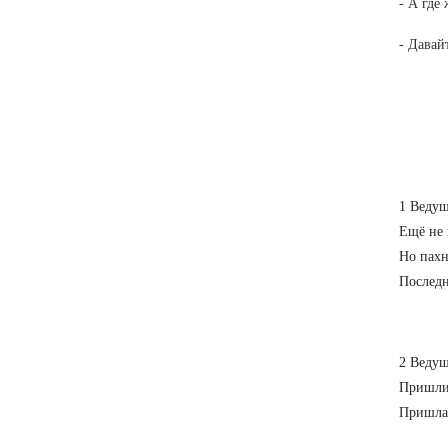
- А где
- Давай
1 Ведущ
Ещё не 
Но пахн
Последн
2 Ведущ
Пришли 
Пришла 