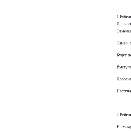
1 Ребен
День се
Отмечае
Самый с
Будут п
Выступа
Дороги
Наступа
2 Ребен
Но маму