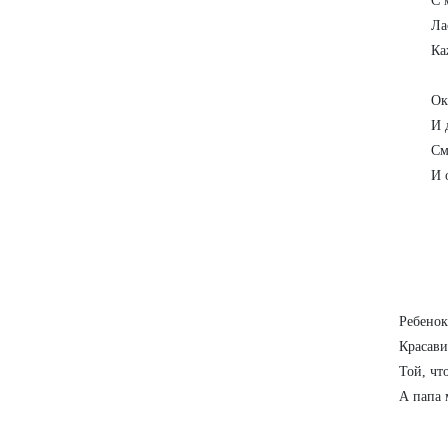
С 
Ла
Ка
Ок
И 
См
И 
Ребенок
Красав
Той, чт
А папа 