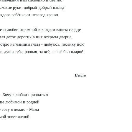
мамочками нам спокойно и светло.
сковые руки, добрый-добрый взгляд
ждого ребёнка от невзгод хранят.
еан любви огромной в каждом вашем сердце
для деток дорогих в них открыта дверца.
отрю на мамины глаза - любуюсь, песенку пою
от души тебя, родная, за всё, за всё благодарю!
Песня
.
Хочу в любви признаться
ице любимой и родной
о зову я нежно - Мама
мой зовет женой.