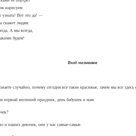
ками её портрет
ок нарисуем.
 узнать! Вот это да! —
а скажет людям.
егда, А мы всегда,
такими будем!
Вход мальчиков
 знаете случайно, почему сегодня все такие красивые, зачем мы все здесь 
ня первый весенний праздник, день бабушек и мам.
очек?
но и наших девочек, они у нас самые-самые.