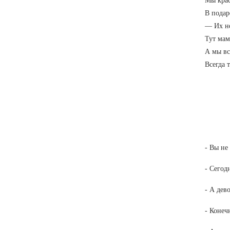
Мы крас
В подар
— Их не
Тут мам
А мы вс
Всегда 
- Вы не
- Сегод
- А дев
- Конеч