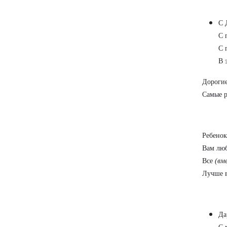
С 
С 
С 
В 
Дорогие
Самые р
Ребенок
Вам люб
Все
(вм
Лучше в
Да