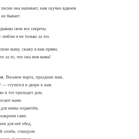
 песни она напевает, нам скучно вдвоем
 не бывает.
крываю свои все секреты.
 люблю я не только за это.
вою маму, скажу я вам прямо,
то за то, что она моя мама!
ок.
Восьмое марта, праздник мам,
! — стучится в двери к нам.
ко в тот приходит дом,
огают маме.
для мамы подметём,
 накроем сами.
им для неё обед,
й споём, станцуем.