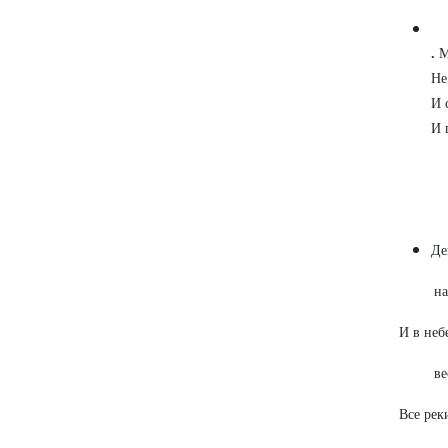
.
М
Не
И 
И 
Де
н
И в неб
ве
Все рек