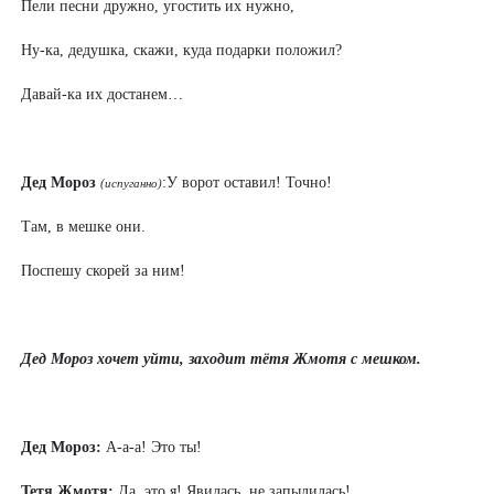
Пели песни дружно, угостить их нужно,
Ну-ка, дедушка, скажи, куда подарки положил?
Давай-ка их достанем…
Дед Мороз
:У ворот оставил! Точно!
(испуганно)
Там, в мешке они.
Поспешу скорей за ним!
Дед Мороз хочет уйти, заходит тётя Жмотя с мешком.
Дед Мороз:
А-а-а! Это ты!
Тетя Жмотя:
Да, это я! Явилась, не запылилась!