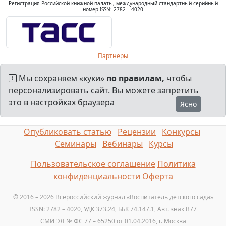
Регистрация Российской книжной палаты, международный стандартный серийный
номер ISSN: 2782 – 4020
Партнеры
Мы сохраняем «куки»
по правилам,
чтобы
персонализировать сайт. Вы можете запретить
это в настройках браузера
Ясно
Опубликовать статью
Рецензии
Конкурсы
Семинары
Вебинары
Курсы
Пользовательское соглашение
Политика
конфиденциальности
Оферта
© 2016 – 2026 Всероссийский журнал «Воспитатель детского сада»
ISSN: 2782 – 4020, УДК 373.24, ББК 74.147.1, Авт. знак B77
СМИ ЭЛ № ФС 77 – 65250 от 01.04.2016, г. Москва