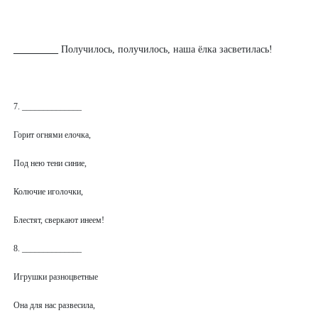
_________
Получилось, получилось, наша ёлка засветилась!
7. ______________
Горит огнями елочка,
Под нею тени синие,
Колючие иголочки,
Блестят, сверкают инеем!
8. ______________
Игрушки разноцветные
Она для нас развесила,