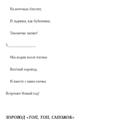
На веточках блестят,
И льдинки, как бубенчики,
Тихонечко звенят!
5._______________
Мы водим возле ёлочки
Весёлый хоровод,
И вместе с нами елочка
Встречает Новый год!
ХОРОВОД «ТОП, ТОП, САПОЖОК»