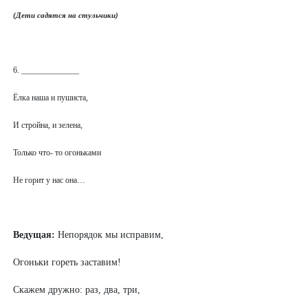
(Дети садятся на стульчики)
6. ______________
Ёлка наша и пушиста,
И стройна, и зелена,
Только что- то огоньками
Не горит у нас она…
Ведущая:
Непорядок мы исправим,
Огоньки гореть заставим!
Скажем дружно: раз, два, три,