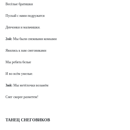
Весёлые братишки
Пускай с нами подружатся
Девчонки и мальчишки.
2ой:
Мы были снежными комками
Явились к вам снеговиками
Мы ребята белые
И во всём умелые.
3ий:
Мы метёлочки возьмём
Снег скорее разметем!
ТАНЕЦ СНЕГОВИКОВ