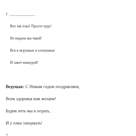
1. ______________
Вот так ёлка! Просто чудо!
Не видали мы такой!
Вся в игрушках и хлопушках
И сияет мишурой!
Ведущая:
С Новым годом поздравляем,
Всем здоровья вам желаем!
Будем петь мы и играть,
И у елки танцевать!
2. ______________