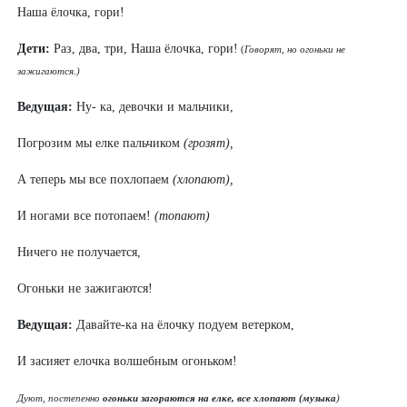
Наша ёлочка, гори!
Дети:
Раз, два, три, Наша ёлочка, гори!
(
Говорят, но огоньки не
зажигаются.)
Ведущая:
Ну- ка, девочки и мальчики,
Погрозим мы елке пальчиком
(грозят),
А теперь мы все похлопаем
(хлопают),
И ногами все потопаем!
(топают)
Ничего не получается,
Огоньки не зажигаются!
Ведущая:
Давайте-ка на ёлочку подуем ветерком,
И засияет елочка волшебным огоньком!
Дуют, постепенно
огоньки загораются на елке, все хлопают (музыка
)