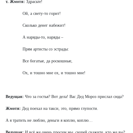
т. Жмотя:
Здрасьте!
Ой, а свету-то горит!
Сколько денег набежит!
А наряды-то, наряды –
Прям артисты со эстрады:
Все богатые, да роскошные,
Ох, и тошно мне ох, и тошно мне!
Ведущая:
Что за гостья? Вот дела! Вас Дед Мороз прислал сюда?
Жмотя:
Дед поехал на такси, это, прямо глупости.
А я тратить не люблю, деньги я коплю, коплю…
Ведущая:
И всё же очень просим мы, скорей скажите, кто же вы?