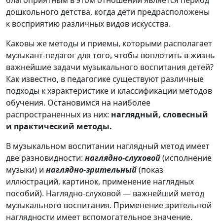
благоприятным в этом отношении является период
дошкольного детства, когда дети предрасположены
к восприятию различных видов искусства.
Каковы же методы и приемы, которыми располагает
музы­кант-педагог для того, чтобы воплотить в жизнь
важнейшие за­дачи музыкального воспитания детей?
Как известно, в педагогике существуют различные
подходы к характеристике и классификации методов
обучения. Остано­вимся на наиболее
распространенных из них:
наглядный, сло­весный
и практический методы.
В музыкальном воспитании наглядный метод имеет
две раз­новидности:
наглядно-слуховой
(исполнение
музыки) и
нагляд­но-зрительный
(показ
иллюстраций, картинок, применение наглядных
пособий). Наглядно-слуховой — важнейший метод
музыкального воспитания. Применение зрительной
наглядно­сти имеет вспомогательное значение.