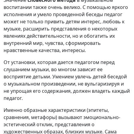
Значение
словесного метода
в музыкальном
воспитании так­же очень велико. С помощью яркого
испол­нения и умело проведенной беседы педагог
может не только привить детям интерес, любовь к
музыке, расширить представ­ления о некоторых
явлениях действительности, но и обогатить их
внутренний мир, чувства, сформировать
нравственные каче­ства, интересы.
От установки, которая дается педагогом перед
слушанием музыки, во многом зависит ее
восприятие детьми. Умением ув­лечь детей беседой
о музыкальном произведении, не вуль­гаризируя и
не упрощая его содержания, должен владеть каждый
педагог.
Именно образные характеристики (эпитеты,
сравнения, мета­форы) вызывают эмоционально-
эстетический отклик, пред­ставления о
художественных образах, близких музыке. Сама