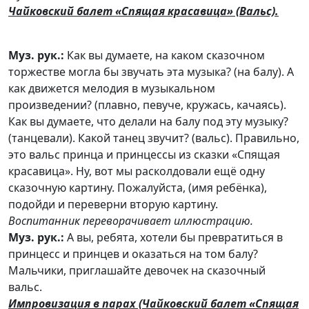
Чайковский балет «Спящая красавица» (Вальс).
Муз. рук.:
Как вы думаете, на каком сказочном
торжестве могла бы звучать эта музыка? (на балу). А
как движется мелодия в музыкальном
произведении? (плавно, певуче, кружась, качаясь).
Как вы думаете, что делали на балу под эту музыку?
(танцевали). Какой танец звучит? (вальс). Правильно,
это вальс принца и принцессы из сказки «Спящая
красавица». Ну, вот мы расколдовали ещё одну
сказочную картину. Пожалуйста, (имя ребёнка),
подойди и переверни вторую картину.
Воспитанник переворачивает иллюстрацию.
Муз. рук.:
А вы, ребята, хотели бы превратиться в
принцесс и принцев и оказаться на том балу?
Мальчики, приглашайте девочек на сказочный
вальс.
Импровизация в парах (Чайковский балет «Спящая