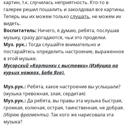
картин, т.к. случилась неприятность. Кто-то в
галерее решил пошалить и заколдовал все картины.
Теперь мы их можем только
слушать
, не можем их
видеть.
Воспитатель:
Ничего, я думаю, ребята, послушав
музыку, сразу догадаются, чьи это проделки.
Муз. рук.:
Тогда слушайте внимательно и
постарайтесь определить настроение, выраженное
в этой музыке.
Мусорский «Картинки с выставки» (Избушка на
курьих ножках. Баба Яга).
Муз.рук.:
Ребята, какое настроение вы услышали?
(музыка тревожная, злая, сердитая)
Муз.рук.:
Да ребята, вы правы эта музыка быстрая,
громкая, колючая, острая, таинственная, не добрая.
(Играю фрагменты).
Так кого же нарисовала эта
музыка?