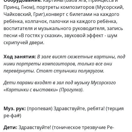
Оборудование:
Картины (Баба Яга, Принцесса и
Принц, Гном), портреты композиторов (Мусорский,
Чайковский, Григ),конверт с билетами на каждого
ребёнка, колпачок, палочки на каждого ребёнка,
воспитателя и музыкального руководителя, запись
песни «В гостях у сказки», звуковой эффект - шум
скрипучей двери.
Ход занятия:
В зале висят сюжетные картины, под
ними портреты композиторов, только все они
перевёрнуты. Стоят стульчики полукругом.
Дети парами входят в зал под музыку Мусорского
«Картинки с выставки» (Прогулка).
Муз. рук:
(пропевая) Здравствуйте, ребята! (терция
ре-фа#)
Дети:
Здравствуйте! (тоническое трезвучие Ре-