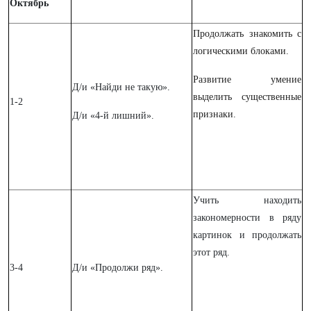
Октябрь
Продолжать знакомить с
логическими блоками.
Развитие умение
Д/и «Найди не такую».
выделить существенные
1-2
признаки.
Д/и «4-й лишний».
Учить находить
закономерности в ряду
картинок и продолжать
этот ряд.
3-4
Д/и «Продолжи ряд».