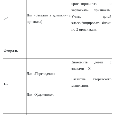
ориентироваться по
карточкам- признакам.
Д/и «Заселим в домики».(2
Учить детей
3-4
признака)
классифицировать блоки
по 2 признакам.
Февраль
Знакомить детей с
знаками – Х
Д/и «Переводчик».
Развитие творческого
1-2
мышления.
Д/и «Художник».