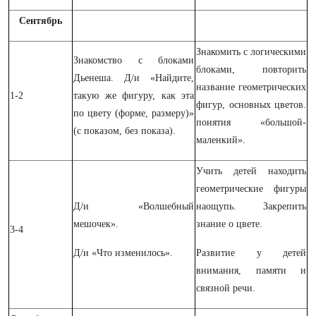
Сентябрь
Знакомить с логическими
Знакомство с блоками
блоками, повторить
Дьенеша. Д/и «Найдите,
название геометрических
1-2
такую же фигуру, как эта
фигур, основных цветов.
по цвету (форме, размеру)»
понятия «большой-
(с показом, без показа).
маленкий».
Учить детей находить
геометрические фигуры
Д/и «Волшебный
наощупь. Закрепить
мешочек».
знание о цвете.
3-4
Д/и «Что изменилось».
Развитие у детей
внимания, памяти и
связной речи.