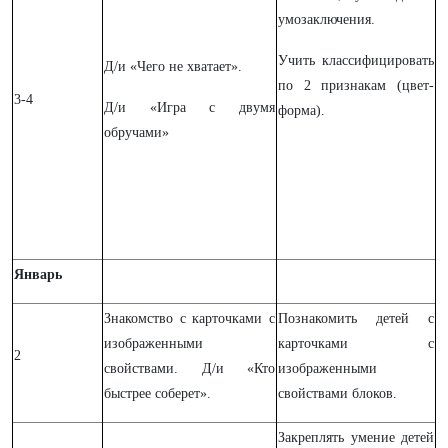
умозаключения.
Учить классифицировать
Д/и «Чего не хватает».
по 2 признакам (цвет-
3-4
Д/и «Игра с двумя
форма).
обручами»
Январь
Знакомство с карточками с
Познакомить детей с
изображенными
карточками с
2
свойствами. Д/и «Кто
изображенными
быстрее соберет».
свойствами блоков.
Закреплять умение детей