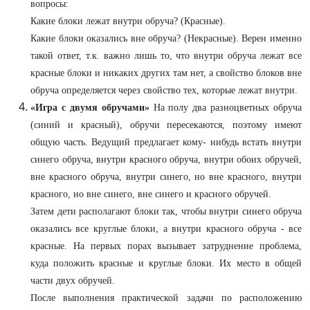
вопросы:
Какие блоки лежат внутри обруча? (Красные).
Какие блоки оказались вне обруча? (Некрасные). Верен именно
такой ответ, т.к. важно лишь то, что внутри обруча лежат все
красные блоки и никаких других там нет, а свойство блоков вне
обруча определяется через свойство тех, которые лежат внутри.
«Игра с двумя обручами»
На полу два разноцветных обруча
(синий и красный), обручи пересекаются, поэтому имеют
общую часть. Ведущий предлагает кому- нибудь встать внутри
синего обруча, внутри красного обруча, внутри обоих обручей,
вне красного обруча, внутри синего, но вне красного, внутри
красного, но вне синего, вне синего и красного обручей.
Затем дети располагают блоки так, чтобы внутри синего обруча
оказались все круглые блоки, а внутри красного обруча - все
красные. На первых порах вызывает затруднение проблема,
куда положить красные и круглые блоки. Их место в общей
части двух обручей.
После выполнения практической задачи по расположению